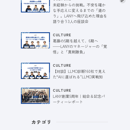
未経験からの挑戦。不安を確か
な手応えに変えるまでの「道の
り」。LANYへ飛び込めた理由を
語り合う3人の座談会
CULTURE
葛藤の5期を越えて、6期へ
──LANYのマネージャーの「覚
悟」と「真剣勝負」
CULTURE
【対談】LLMO診断160社で見え
た“AIに選ばれる”LLMO実戦知
CULTURE
LANY創業5周年｜総会＆記念パ
ーティーレポート
カテゴリ