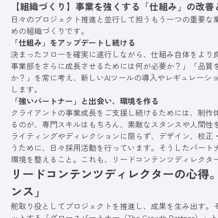
【組織づくり】事業を強くする「仕組み」の改善
日々のプロジェクト推進と並行して担うもう一つの重要な
めの組織づくりです。
「仕組み」をアップデートし続ける
決まったフローを確実に遂行しながら、仕組み自体をより良
事業部をさらに成長させるためには何が必要か？」「品質
か？」を常に考え、新しいAIツールの導入やレギュレーシ
します。
「強いパートナー」と出会い、環境を作る
クライアントの事業成長をご支援し続けるためには、制作
るのが、専門スキルはもちろん、素敵なスタンスや人間性
ライティングやディレクションに限らず、デザイン、校正
うために、日々採用活動を行っています。そうしたパート
環境を整えること。これも、リードコンテンツディレクタ
リードコンテンツディレクターの心得。
ンス」
舵取り役としてプロジェクトを推進し、成果を生み出す。
ットする「グロースパートナー（The Growth Partner