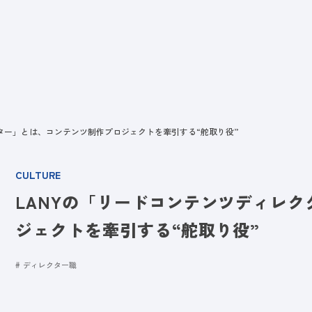
ビス
LANYとは
実績
ブログ
メディア
イベント
会社
クター」とは、コンテンツ制作プロジェクトを牽引する“舵取り役”
CULTURE
LANYの「リードコンテンツディレ
ジェクトを牽引する“舵取り役”
ディレクター職