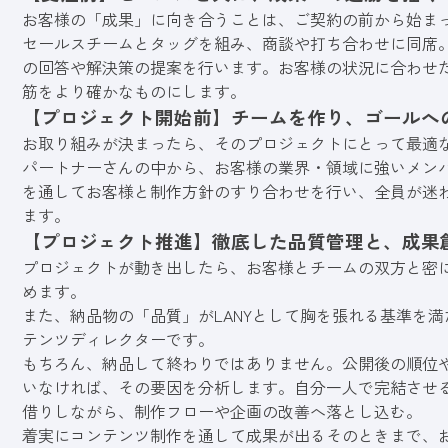
お客様の「成果」に向き合うことは、ご契約の前から始ま
セールスチームとタッグを組み、商談や打ち合わせに同席
の回答や解決策の提案を行います。お客様の状況に合わせ
筋をより確かなものにします。
【プロジェクト開始前】チームを作り、ゴールへ
お取り組みが決まったら、そのプロジェクトにとって最適
パートナーさんの中から、お客様の業界・領域に強いメンバ
を通してお客様と制作方針のすり合わせを行い、全員が迷
ます。
【プロジェクト推進】徹底した品質管理と、成果
プロジェクトが動き出したら、お客様とチームの双方と密
めます。
また、納品物の「品質」がLANYとして胸を張れる基準を
テンツディレクターです。
もちろん、納品して終わりではありません。公開後の順位
いなければ、その要因を分析します。自分一人で完結させ
借りしながら、制作フローや企画の改善へ落とし込む。
着実にコンテンツ制作を通して成果が出るそのときまで、