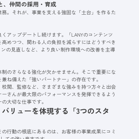
と、仲間の採用・育成
業務。それが、事業を支える強固な「土台」を作るた
くアップデートし続けます。「LANYのコンテンツ
を高めつつ、関わる人の負担を減らすにはどうすべき
ョンの見直しなど、より良い制作環境への改善を主導
体制のさらなる強化が欠かせません。そこで重要にな
を兼ね備えた「強いパートナー」の存在です。
・校閲、監修など、さまざまな強みを持つ方々と出会
ナーさんが最大限のパフォーマンスを発揮できるよう
ーの大切な仕事です。
バリューを体現する「3つのスタ
その行動の根底にあるのは、お客様の事業成果にコミ
）」としての強い意志です。