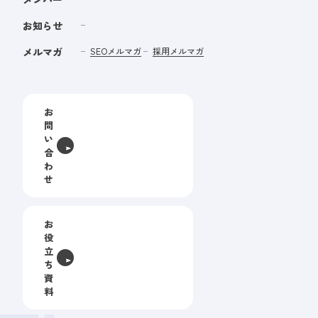
お知らせ
メルマガ
SEOメルマガ
採用メルマガ
お
問
い
合
わ
せ
お
役
立
ち
資
料