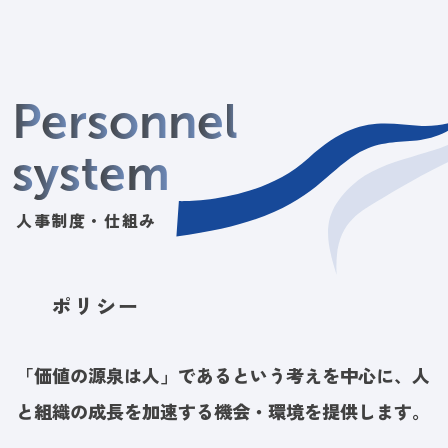
P
e
r
s
o
n
n
e
l
s
y
s
t
e
m
人事制度・仕組み
ポリシー
「価値の源泉は人」であるという
考えを中心に、人
と組織の成長を
加速する機会・環境を提供します。