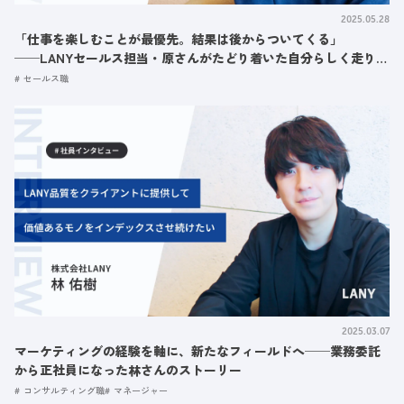
2025.05.28
「仕事を楽しむことが最優先。結果は後からついてくる」
──LANYセールス担当・原さんがたどり着いた自分らしく走り続
けるストーリー
セールス職
2025.03.07
マーケティングの経験を軸に、新たなフィールドへ──業務委託
から正社員になった林さんのストーリー
コンサルティング職
マネージャー