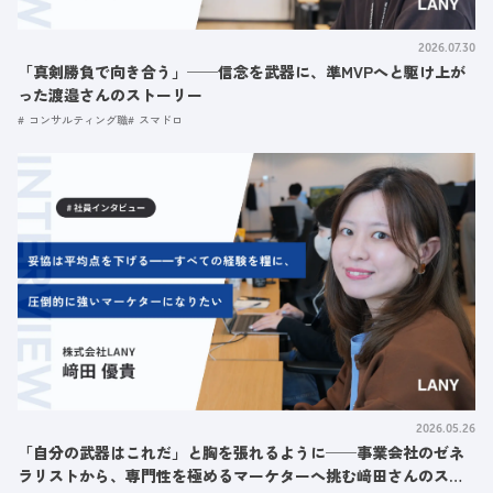
2026.07.30
「真剣勝負で向き合う」──信念を武器に、準MVPへと駆け上が
った渡邉さんのストーリー
コンサルティング職
スマドロ
2026.05.26
「自分の武器はこれだ」と胸を張れるように──事業会社のゼネ
ラリストから、専門性を極めるマーケターへ挑む﨑田さんのスト