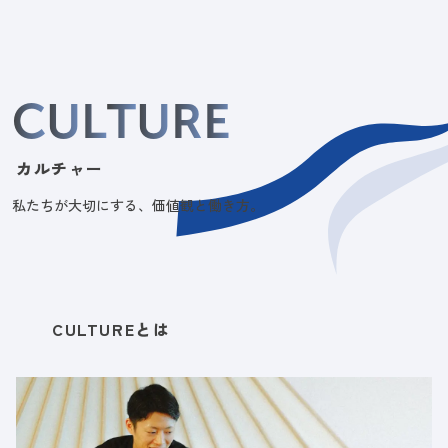
C
U
L
T
U
R
E
カルチャー
私たちが大切にする、価値観と働き方。
CULTUREとは