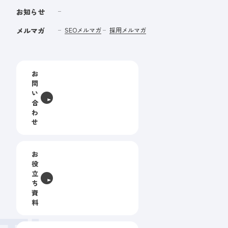
お知らせ
メルマガ
SEOメルマガ
採用メルマガ
お
問
い
合
わ
せ
お
役
立
ち
資
料