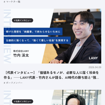
ーリー
マーケター職
2026.04.09
【代表インタビュー】「価値あるモノが、必要な人に届く社会を
作る」──LANY代表・竹内さんが語る、AI時代の勝ち筋と“強く
て優しい”組織
ボードメンバー