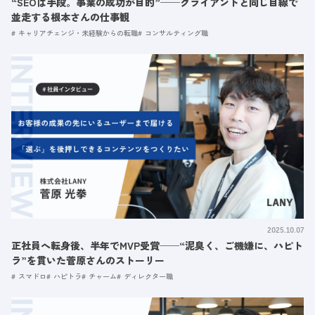
“SEOは手段。事業の成功が目的”──クライアントと同じ目線で
並走する根本さんの仕事観
キャリアチェンジ・未経験からの転職
コンサルティング職
2025.10.07
正社員へ転身後、半年でMVP受賞──“泥臭く、ご機嫌に、ハピト
ラ”を貫いた菅原さんのストーリー
スマドロ
ハピトラ
チャーム
ディレクター職