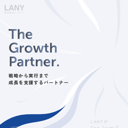
T
h
e
G
r
o
w
t
h
P
a
r
t
n
e
r
.
戦略から実行まで
成長を支援するパートナー
LANYが
One Teamで