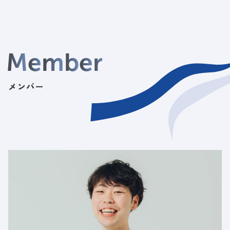
M
e
m
b
e
r
メンバー