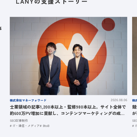
LANYの支援ストーリー
事
株式会社マネーフォワード
株式
2026.08.06
士業領域の記事1,200本以上・監修980本以上。サイト全体で
競
約600万PV増加に貢献し、コンテンツマーケティングの成果
が
創出を支えた事例｜株式会社マネーフォワード様
SEO記事制作
S
IT・通信・メディア
BtoB