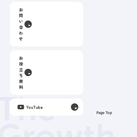
お
問
い
合
わ
せ
お
役
立
ち
資
料
The
YouTube
Page Top
Growth