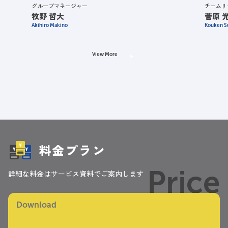
グループマネージャー
チームリ
牧野 哲大
菅原 
Akihiro Makino
Kouken S
View More
料金プラン
Price
詳細な料金はサービス資料でご案内します
Download