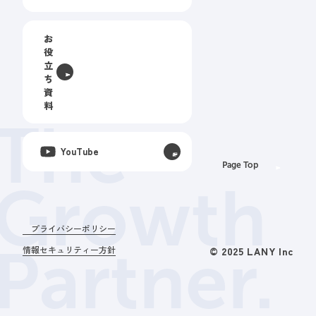
お
役
立
ち
資
料
The
YouTube
Page Top
Growth
プライバシーポリシー
Partner.
情報セキュリティー方針
© 2025 LANY Inc