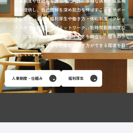
人事制度や仕組みを通じて社内外の多様な挑戦・成長機
会を提供し、自己理解を深め能力を伸ばすことをサポー
トします。また、福利厚生や働き方・休暇制度（フレッ
クスタイム制、ハイブリットワーク、短時間勤務制度な
ど）により、働きがいと働きやすさを両立し、個々のラ
イフスタイルに合わせた柔軟な働き方ができる環境を目
指しています。
人事制度・仕組み
福利厚生