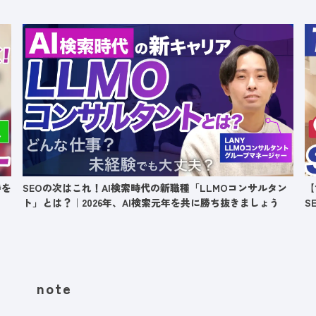
持を
SEOの次はこれ！AI検索時代の新職種「LLMOコンサルタン
【
ト」とは？｜2026年、AI検索元年を共に勝ち抜きましょう
S
note