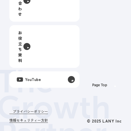
合
わ
せ
お
役
立
ち
資
料
The
YouTube
Page Top
Growth
プライバシーポリシー
情報セキュリティー方針
© 2025 LANY Inc