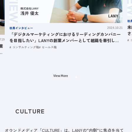
社
未
社員インタビュー
2024.10.21
さ
「デジタルマーケティングにおけるリーディングカンパニー
を目指したい」LANYの創業メンバーとして組織を牽引して
7.19
業
きた浅井さんのストーリー
コンサルティング職
セールス職
ト
View More
CULTURE
オウンドメディア「CULTURE」は、LANYの”内側”に焦点を当て