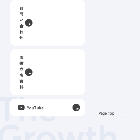
お
問
い
合
わ
せ
お
役
立
ち
資
料
The
YouTube
Page Top
Growth