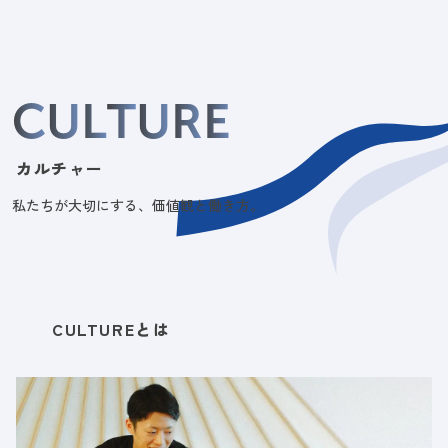
C
U
L
T
U
R
E
カルチャー
私たちが大切にする、価値観と働き方。
CULTUREとは