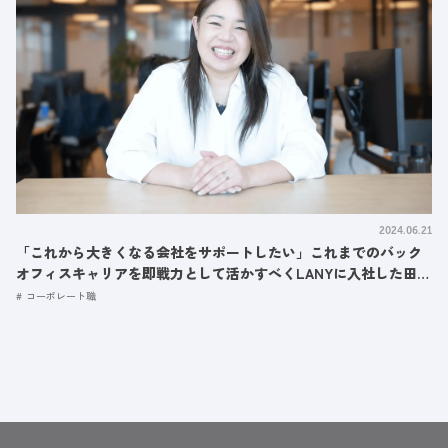
2024.06.21
「これから大きくなる会社をサポートしたい」これまでのバック
オフィスキャリアを即戦力として活かすべくLANYに入社した田村
さんのストーリー
コーポレート職