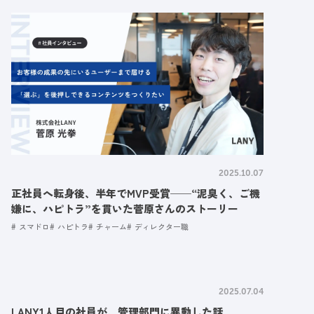
2025.10.07
正社員へ転身後、半年でMVP受賞──“泥臭く、ご機
嫌に、ハピトラ”を貫いた菅原さんのストーリー
スマドロ
ハピトラ
チャーム
ディレクター職
2025.07.04
LANY1人目の社員が、管理部門に異動した話