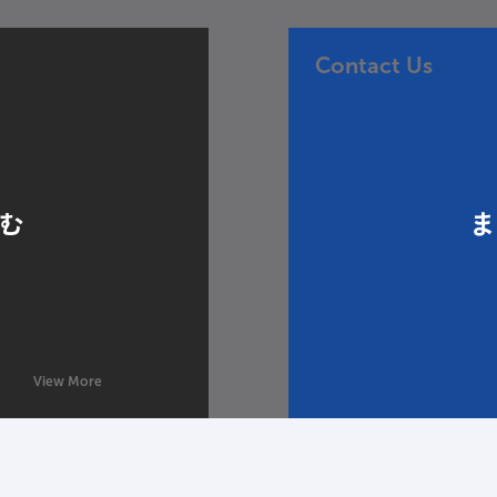
Contact Us
む
View More