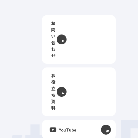
お
問
い
合
わ
せ
お
役
立
ち
資
料
YouTube