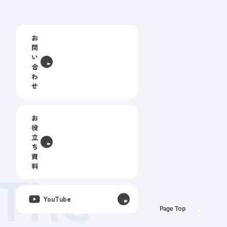
お
問
い
合
わ
せ
お
役
立
ち
資
料
The
YouTube
Page Top