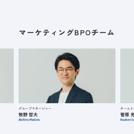
マーケティングBPOチーム
グループマネージャー
チームリ
牧野 哲大
菅原 
Akihiro Makino
Kouken S