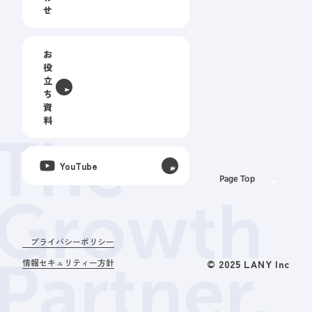
せ
お
役
立
ち
資
料
The
YouTube
Page Top
Growth
プライバシーポリシー
Partner.
情報セキュリティー方針
© 2025 LANY Inc