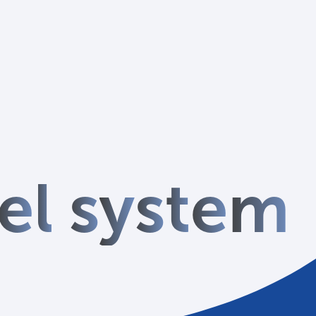
ビス
LANYとは
実績
ブログ
メディア
イベント
会社
e
l
s
y
s
t
e
m