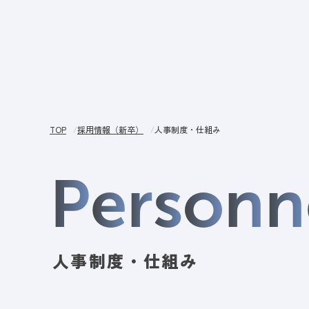
サー
TOP
採用情報（新卒）
人事制度・仕組み
P
e
r
s
o
n
n
人事制度・仕組み