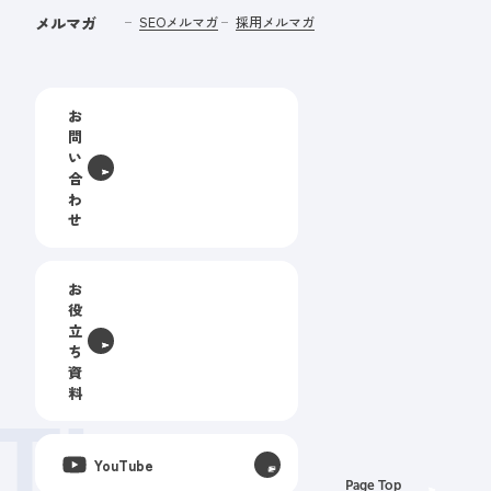
メルマガ
SEOメルマガ
採用メルマガ
お
問
い
合
わ
せ
お
役
立
ち
資
料
The
YouTube
Page Top