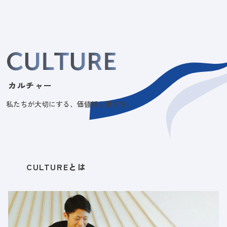
C
U
L
T
U
R
E
カルチャー
私たちが大切にする、価値観と働き方。
CULTUREとは