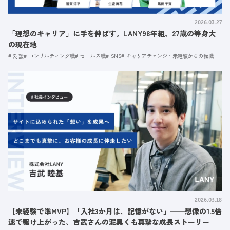
2026.03.27
「理想のキャリア」に手を伸ばす。LANY98年組、27歳の等身大
の現在地
対談
コンサルティング職
セールス職
SNS
キャリアチェンジ・未経験からの転職
2026.03.18
【未経験で準MVP】「入社3か月は、記憶がない」──想像の1.5倍
速で駆け上がった、吉武さんの泥臭くも真摯な成長ストーリー