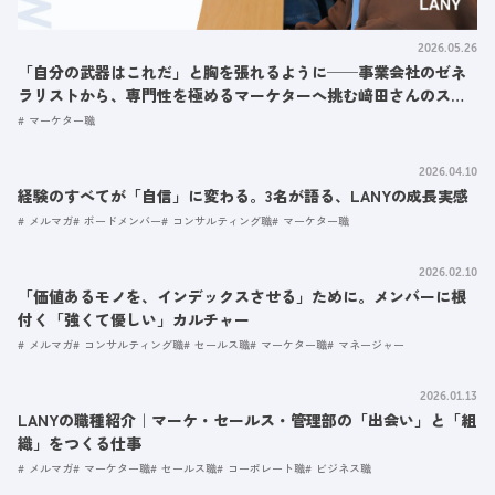
2026.05.26
「自分の武器はこれだ」と胸を張れるように──事業会社のゼネ
ラリストから、専門性を極めるマーケターへ挑む﨑田さんのスト
ーリー
マーケター職
2026.04.10
経験のすべてが「自信」に変わる。3名が語る、LANYの成長実感
メルマガ
ボードメンバー
コンサルティング職
マーケター職
2026.02.10
「価値あるモノを、インデックスさせる」ために。メンバーに根
付く「強くて優しい」カルチャー
メルマガ
コンサルティング職
セールス職
マーケター職
マネージャー
2026.01.13
LANYの職種紹介｜マーケ・セールス・管理部の「出会い」と「組
織」をつくる仕事
メルマガ
マーケター職
セールス職
コーポレート職
ビジネス職