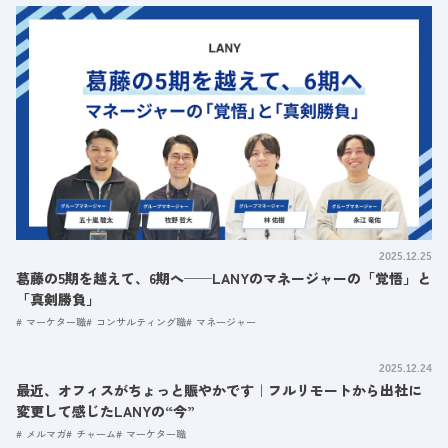
2025.12.25
葛藤の5期を越えて、6期へ──LANYのマネージャーの「覚悟」と
「真剣勝負」
マーケター職
コンサルティング職
マネージャー
2025.12.24
最近、オフィスがちょっと賑やかです｜フルリモートから出社に
変更して感じたLANYの“今”
メルマガ
チャーム
マーケター職