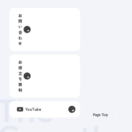
お
問
い
合
わ
せ
お
役
立
ち
資
料
The
YouTube
Page Top