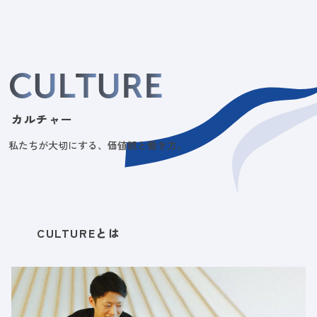
C
U
L
T
U
R
E
カルチャー
私たちが大切にする、価値観と働き方。
CULTUREとは