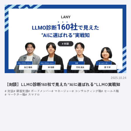
2025.10.24
【対談】LLMO診断160社で見えた“AIに選ばれる”LLMO実戦知
対談
顧客支援
ボードメンバー
マネージャー
コンサルティング職
セールス職
マーケター職
スマドロ