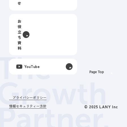
せ
お
役
立
ち
資
料
The
YouTube
Page Top
Growth
プライバシーポリシー
Partner.
情報セキュリティー方針
© 2025 LANY Inc