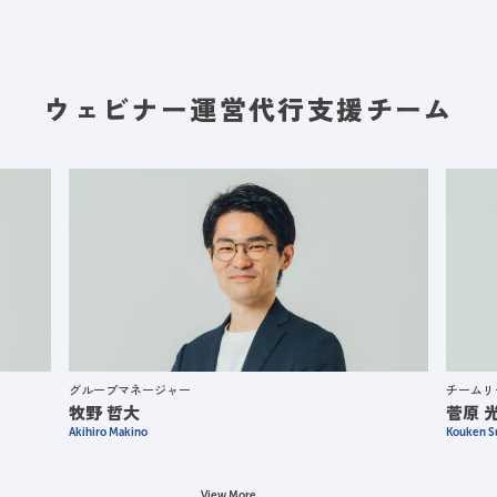
ウェビナー運営代行支援チーム
グループマネージャー
チームリ
牧野 哲大
菅原 
Akihiro Makino
Kouken S
View More