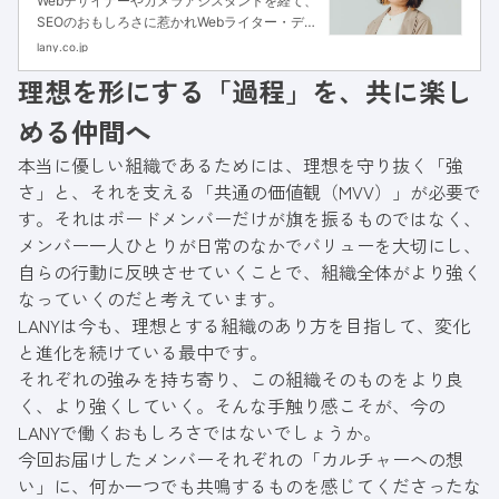
Webデザイナーやカメラアシスタントを経て、
SEOのおもしろさに惹かれWebライター・ディ
レクターとして独立。株式会社AViCではSEO
lany.co.jp
記事の制作に従事。 現在LANYにて、事例記
理想を形にする「過程」を、共に楽し
事、オウンドメディア（CULTURE／
INDEX）、社員インタビュー記事、
める仲間へ
Podcast「LANY FM」などを担当。コンテン
ツを通じて、LANYの人・カルチャーを伝える
本当に優しい組織であるためには、理想を守り抜く「強
ことに力を注いでいる。
さ」と、それを支える「共通の価値観（MVV）」が必要で
す。それはボードメンバーだけが旗を振るものではなく、
メンバー一人ひとりが日常のなかでバリューを大切にし、
自らの行動に反映させていくことで、組織全体がより強く
なっていくのだと考えています。
LANYは今も、理想とする組織のあり方を目指して、変化
と進化を続けている最中です。
それぞれの強みを持ち寄り、この組織そのものをより良
く、より強くしていく。そんな手触り感こそが、今の
LANYで働くおもしろさではないでしょうか。
今回お届けしたメンバーそれぞれの「カルチャーへの想
い」に、何か一つでも共鳴するものを感じてくださったな