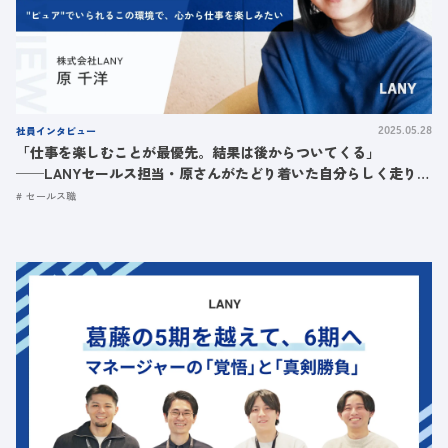
社員インタビュー
2025.05.28
「仕事を楽しむことが最優先。結果は後からついてくる」
──LANYセールス担当・原さんがたどり着いた自分らしく走り続
けるストーリー
セールス職