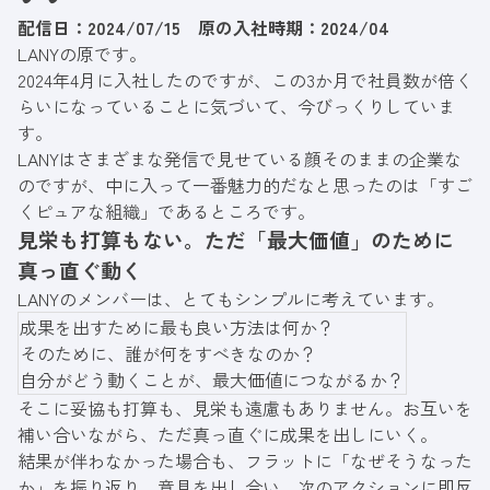
知見を活かし、課題解決と成果創出を支援して
配信日：2024/07/15 原の入社時期：2024/04
いる。
LANYの原です。
2024年4月に入社したのですが、この3か月で社員数が倍く
らいになっていることに気づいて、今びっくりしていま
す。
LANYはさまざまな発信で見せている顔そのままの企業な
のですが、中に入って一番魅力的だなと思ったのは「すご
くピュアな組織」であるところです。
見栄も打算もない。ただ「最大価値」のために
真っ直ぐ動く
LANYのメンバーは、とてもシンプルに考えています。
成果を出すために最も良い方法は何か？
そのために、誰が何をすべきなのか？
自分がどう動くことが、最大価値につながるか？
そこに妥協も打算も、見栄も遠慮もありません。お互いを
補い合いながら、ただ真っ直ぐに成果を出しにいく。
結果が伴わなかった場合も、フラットに「なぜそうなった
か」を振り返り、意見を出し合い、次のアクションに即反