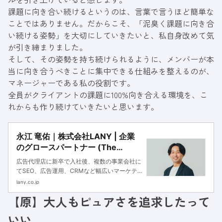
課題に向き合い続けるというのは、言葉で言うほど簡単な
ことではありません。だからこそ、「泥臭く課題に向き合
い続ける姿勢」を大切にしていきたいと、私自身改めて気
が引き締まりました。
そして、その姿勢を持ち続けられるように、メンバーが本
当に向き合うべきことに集中できる仕組みを整えるのが、
マネージャーである私の役割です。
全員がクライアントの課題に100%向き合える環境を、こ
れからも作り続けていきたいと思います。
永江 竜佑｜株式会社LANY | 企業
のグロースパートナー (The
Growth Partner)
広告代理店に新卒で入社後、複数の事業会社に
てSEO、広告運用、CRMなど幅広いマーケテ
ィング業務の戦略設計から実行までを一貫して
lany.co.jp
担当。SEOチームの立ち上げやモニタリング体
【原】大人もピュアさを追求したって
制の構築に加え、CRMなどのチャネルを活用
したユーザー接点の強化にも取り組む。現在は
いい
SEOコンサルタントとして、事業会社で培った