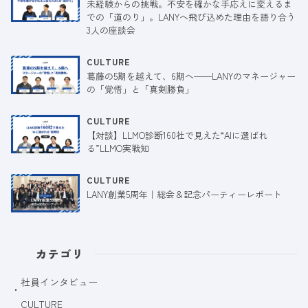
未経験からの挑戦。不安を確かな手応えに変えるま
での「道のり」。LANYへ飛び込めた理由を語り合う
3人の座談会
CULTURE
葛藤の5期を越えて、6期へ──LANYのマネージャー
の「覚悟」と「真剣勝負」
CULTURE
【対談】LLMO診断160社で見えた“AIに選ばれ
る”LLMO実戦知
CULTURE
LANY創業5周年｜総会＆記念パーティーレポート
カテゴリ
社員インタビュー
CULTURE