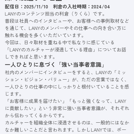
ケティングを横断し、LANYビジネス部門の業
配信日：2025/11/10 利倉の入社時期：2024/04
務推進に尽力。LLMOの分析やコンサルティン
LANYのコンテンツ担当の利倉（りくら）です。
グ事業部との連携など、縦横無尽に活動中。
普段は社員へのインタビューや、お客様への事例取材など
を通じて、LANYのメンバーやその仕事への向き合い方に
触れる機会を多くいただいています。
今回は、日々取材を重ねる中で私なりに感じている
「LANYのカルチャーが浸透している理由」についてお話
しできればと思います。
一人ひとりに息づく「強い当事者意識」
社内のメンバーにインタビューをすると、LANYの「ミッ
ション・ビジョン・バリュー」が、ただの言葉ではなく、
一人ひとりの仕事の中にしっかりと根付いていることを感
じます。
「お客様に成果を届けたい」「もっと強くなって、LANY
に貢献したい」という非常に強い当事者意識が、それぞれ
から伝わってくるからです。
カルチャーを組織全体に浸透させるのは、一般的にはなか
なか難しいことだと言われます。しかしLANYでは、ボー