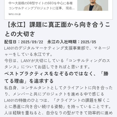
Growth Partner)
中〜大規模のDB型サイトのSEOを中心に各種
コンサルティングプロジェクトに従事。 現在
はDB型サイトSEOコンサルティングユニット
lany.co.jp
のマネージャーを務め、各種プロジェクトの品
【永江】課題に真正面から向き合うこ
質向上を担っている。 また、BizOpsとしてAI
やテクノロジーを活用して組織全体の生産性向
との大切さ
上のための仕組み化にも取り組んでいる。
配信日：2025/09/22 永江の入社時期：2025/05
LANYの
デジタルマーケティング支援事業部
で、マネージ
ャーをしている永江です。
今日は、LANYが大切にしている「コンサルティングのス
タンス」についてお話しできればと思います。
ベストプラクティスをなぞるのではなく、「勝
てる理由」を追求する
私自身、コンサルタントとしてクライアントに向き合った
り、メンバーと共にプロジェクトを進める中で感じる
LANYの特徴のひとつは、「クライアントの課題を解くこ
とに愚直に向き合い続ける姿勢」を持っていることです。
人は経験を重ねると、自分なりの型ができて効率的に進め