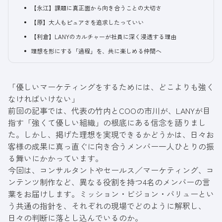
【永江】課題に真正面から向き合うことの大切さ
【原】大人もピュアさを追求したっていい
【利倉】LANYのカルチャーが社員に深く浸透する理由
理想を形にする「過程」を、共に楽しめる仲間へ
「優しいマーケティングをするためには、どこよりも強く
なければいけない」
前回の記事
では、代表の竹内とCOOの市川が、LANYが目
指す「強くて優しい組織」の根底にある信念を語りまし
た。しかし、掲げた理想を実現できるかどうかは、日々お
客様の成果に真っ直ぐに向き合うメンバー一人ひとりの振
る舞いにかかっています。
今回は、コンサルタントやセールス／マーケティング、コ
ンテンツ制作など、異なる役割を持つ4名のメンバーの言
葉をお届けします。
ミッション・ビジョン・バリュー
とい
う共通の指針を、それぞれの現場でどのように解釈し、
日々の判断に落とし込んでいるのか。