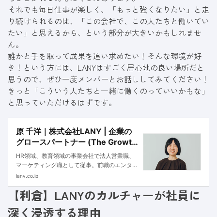
それでも毎日仕事が楽しく、「もっと強くなりたい」と走
り続けられるのは、「この会社で、この人たちと働いてい
たい」と思えるから、という部分が大きいかもしれませ
ん。
誰かと手を取って成果を追い求めたい！そんな環境が好
き！という方には、LANYはすごく居心地の良い場所だと
思うので、ぜひ一度メンバーとお話ししてみてください！
きっと「こういう人たちと一緒に働くのっていいかもな」
と思っていただけるはずです。
原 千洋｜株式会社LANY | 企業の
グロースパートナー (The Growth
Partner)
HR領域、教育領域の事業会社で法人営業職、
マーケティング職として従事。前職のエンター
プライズ向け学習管理システムのインハウスマ
lany.co.jp
ーケティング職を経てLANYに参画。これまで
【利倉】LANYのカルチャーが社員に
の経験を活かし、コンサルティングセールスと
してお客様の視線に立った最適なソリューショ
深く浸透する理由
ンのご提案を担当する。現在はセールス・マー