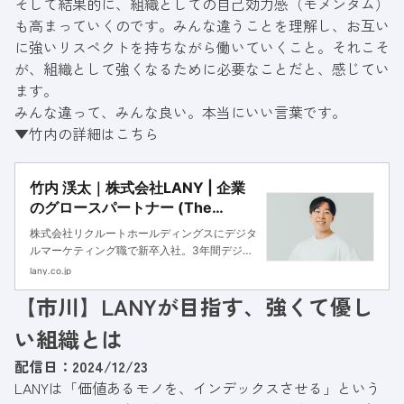
そして結果的に、組織としての自己効力感（モメンタム）
も高まっていくのです。
みんな違うことを理解し、お互い
に強いリスペクトを持ちながら働いていくこと。
それこそ
が、組織として強くなるために必要なことだと、感じてい
ます。
みんな違って、みんな良い。本当にいい言葉です。
▼竹内の詳細はこちら
竹内 渓太｜株式会社LANY | 企業
のグロースパートナー (The
Growth Partner)
株式会社リクルートホールディングスにデジタ
ルマーケティング職で新卒入社。3年間デジタ
ルマーケティングに従事。大規模サイトのSEO
lany.co.jp
を中心に、デジタル広告運用やB2Bマーケティ
【市川】LANYが目指す、強くて優し
ングなど多種多様な業務を経験。その後、株式
会社LANYを創業し、Webメディア・サービス
い組織とは
サイト・データベース型サイトなど幅広いモデ
ルのSEO改善をプレイヤーとしてサポート。現
配信日：2024/12/23
在もプレイヤーとして多くの企業のSEOコンサ
LANYは「価値あるモノを、インデックスさせる」という
ルティングに取り組んでいる。 X・YouTubeチ