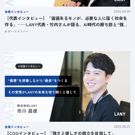
社員インタビュー
2026.04.09
【代表インタビュー】「価値あるモノが、必要な人に届く社会を
作る」──LANY代表・竹内さんが語る、AI時代の勝ち筋と“強く
て優しい”組織
ボードメンバー
社員インタビュー
2025.08.25
【COOインタビュー】「強さと優しさの両立を目指して」