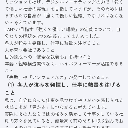
ャンネルで「SEOおたく」としても情報発信
ミッションを掲げ、デジタルマーケティングの力で「強く
中。著書『強いSEO』『強いBtoBマーケティ
て優しい社会の実現」を目指していますが、そのためには
ング』『強いLLMO』（エムディエヌコーポレ
まず私たち自身が「強くて優しい組織」でなければならな
ーション）出版。
いと考えています。
LANYが目指す「強くて優しい組織」の定義について、自
分なりの解釈を5つの定義としてまとめました。
各人が強みを発揮し、仕事に熱量を注げること
人が育つ会社であること
目的達成への「健全な執着心」を持つこと
年齢・組織構造関係なく、ハイパフォーマーが活躍できる
こと
「失敗」や「アンフェアネス」が発生していること
（1）各人が強みを発揮し、仕事に熱量を注げる
こと
私は、自分に合った仕事を見つけてやりがいを感じられる
状態こそが「豊かさ」につながると考えています。
実際にその人ならではの強みを活かして仕事をしている社
員の方々を見ていると、熱量高く前のめりに取り組んでお
り、そのパフォーマンスの高さに日々驚かされます。