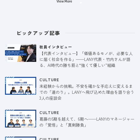
View More
ピックアップ記事
社員インタビュー
【代表インタビュー】「価値あるモノが、必要な人
に届く社会を作る」──LANY代表・竹内さんが語
る、AI時代の勝ち筋と“強くて優しい”組織
CULTURE
未経験からの挑戦。不安を確かな手応えに変えるま
での「道のり」。LANYへ飛び込めた理由を語り合う
3人の座談会
CULTURE
葛藤の5期を越えて、6期へ──LANYのマネージャー
の「覚悟」と「真剣勝負」
CULTURE