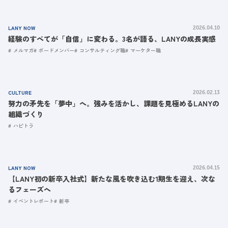
LANY NOW
2026.04.10
経験のすべてが「自信」に変わる。3名が語る、LANYの成長実感
メルマガ
ボードメンバー
コンサルティング職
マーケター職
CULTURE
2026.02.13
努力の矛先を「夢中」へ。強みを活かし、課題を見極めるLANYの
組織づくり
ハピトラ
LANY NOW
2026.04.15
【LANY初の新卒入社式】新たな風を吹き込む1期生を迎え、次な
るフェーズへ
イベントレポート
新卒