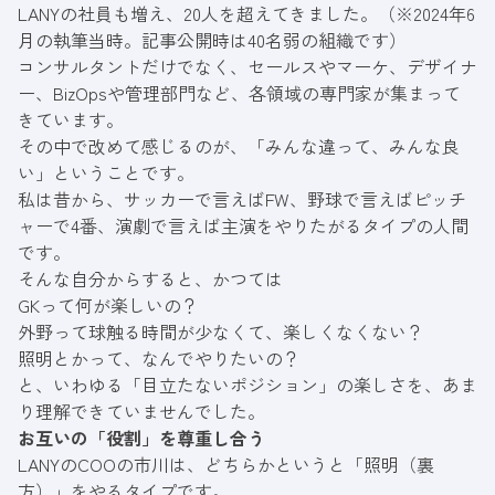
LANYの社員も増え、20人を超えてきました。（※2024年6
月の執筆当時。記事公開時は40名弱の組織です）
コンサルタントだけでなく、セールスやマーケ、デザイナ
ー、BizOpsや管理部門など、各領域の専門家が集まって
きています。
その中で改めて感じるのが、「みんな違って、みんな良
い」ということです。
私は昔から、サッカーで言えばFW、野球で言えばピッチ
ャーで4番、演劇で言えば主演をやりたがるタイプの人間
です。
そんな自分からすると、かつては
GKって何が楽しいの？
外野って球触る時間が少なくて、楽しくなくない？
照明とかって、なんでやりたいの？
と、いわゆる「目立たないポジション」の楽しさを、あま
り理解できていませんでした。
お互いの「役割」を尊重し合う
LANYのCOOの市川は、どちらかというと「照明（裏
方）」をやるタイプです。