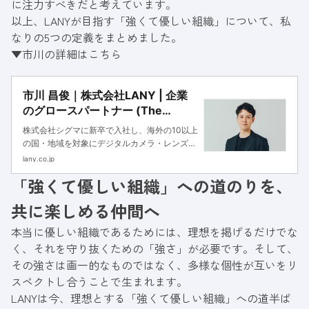
に注力すべきだと考えています。
以上、LANYが目指す「強くて優しい組織」について、私
なりの5つの定義をまとめました。
▼市川の詳細はこちら
市川 昌俊｜株式会社LANY | 企業
のグロースパートナー (The
Growth Partner)
株式会社シグマに新卒で入社し、海外の10以上
の国・地域を対象にデジタルカメラ・レンズの
マーケティング業務を担当。その後、株式会社
lany.co.jp
LANYを創業。COOとして、LANYの持続的な
「強くて優しい組織」への道のりを、
成長に向けた事業基盤の強化を担い、中長期戦
略の策定から組織運営、業務執行体制の構築ま
共に楽しめる仲間へ
でを統括。
本当に優しい組織であるためには、理想を掲げるだけでな
く、それを守り抜くための「強さ」が必要です。そして、
その強さは画一的なものではなく、多様な個性が互いをリ
スペクトし合うことで生まれます。
LANYは今、理想とする「強くて優しい組織」への道半ば