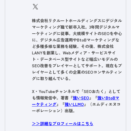
株式会社リクルートホールディングスにデジタル
マーケティング職で新卒入社。3年間デジタルマ
ーケティングに従事。大規模サイトのSEOを中心
に、デジタル広告運用やBtoBマーケティングな
ど多種多様な業務を経験。その後、株式会社
LANYを創業し、Webメディア・サービスサイ
ト・データベース型サイトなど幅広いモデルの
SEO改善をプレイヤーとしてサポート。現在もプ
レイヤーとして多くの企業のSEOコンサルティン
グに取り組んでいる。
X・YouTubeチャンネルで「SEOおたく」として
も情報発信中。著書『
強いSEO
』『
強いBtoBマ
ーケティング
』『
強いLLMO
』（エムディエヌコ
ーポレーション）出版。
＞＞詳細なプロフィールはこちら