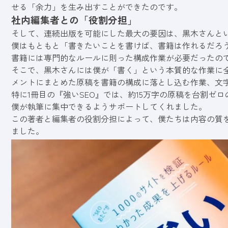
せる「余力」を生み出すことができたのです。
社内編集者との「役割分担」
そして、連続出版を可能にした最大の要因は、
黒木さん
と
僕はもともと「書きたいことを書けば、書籍は作れるだろ
書籍には専門的なルールに則った構成作業が必要だったの
そこで、黒木さんには僕が「書く」という本質的な作業に
メントにまとめた原稿を書籍の構成に落とし込む作業、文
特に1冊目の『強いSEO』では、約15万字の原稿を台割ゼ
僕が執筆に集中できるようサポートしてくれました。
この著者と編集者の役割分担によって、僕たちは内容の質
ました。