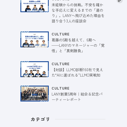
未経験からの挑戦。不安を確か
な手応えに変えるまでの「道の
り」。LANYへ飛び込めた理由を
語り合う3人の座談会
CULTURE
葛藤の5期を越えて、6期へ
──LANYのマネージャーの「覚
悟」と「真剣勝負」
CULTURE
【対談】LLMO診断160社で見え
た“AIに選ばれる”LLMO実戦知
CULTURE
LANY創業5周年｜総会＆記念パ
ーティーレポート
カテゴリ