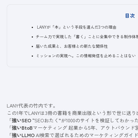
目次
LANYが「本」という手段を選んだ3つの理由
チーム力で実現した「書く」ことに全集中できる制作体
届いた成果と、お客様との新たな関係性
ミッションの実現へ。この情報発信を止めることはない
LANY代表の竹内です。
この1年でLANYは3冊の書籍を商業出版という形で世に送
「
強いSEO
“SEOおたく”が1000のサイトを検証してわか
「
強いBtoB
マーケティング 起業から5年、アウトバウンド
「
強いLLMO
AI検索で選ばれるためのマーケティングガイ