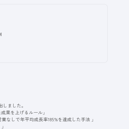
制
り出しました。
った成果を上げるルール
」
営業なしで年平均成長率185%を達成した手法
」
ド
」