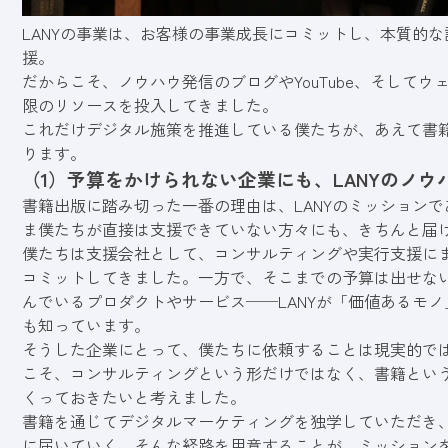
LANYの事業は、お客様の事業成長にコミットし、本質的
援。
だからこそ、ノウハウ発信のブログやYouTube、そして
限のリソースを投入してきました。
これだけデジタル施策を推進している僕たちが、あえて書
ります。
（1）予算をかけられない企業にも、LANYのノウ
書籍出版に踏み切った一番の理由は、LANYのミッション
ま僕たちが直接は支援できていない方々にも、きちんと届
僕たちは支援会社として、コンサルティングや実行支援に
コミットしてきました。一方で、そこまでの予算は出せな
んでいるプロダクトやサービス──LANYが「価値あるモ
も知っています。
そうした企業にとって、僕たちに依頼することは現実的で
こそ、コンサルティングという形だけではなく、書籍という
くっておきたいと考えました。
書籍を通じてデジタルマーケティングを独学していただき
に届いていく。そんな経路を用意することが、ミッション