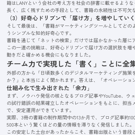
籍はLANYという会社の考え方を社会の辞書に載せるような
長く、広く残すための手段として、書籍の永続性は不可欠
（3）好奇心ドリブンで「届け方」を増やしてい
そして最後は、「書籍がマーケティングツールとしてどの
うシンプルな知的好奇心です。
書籍を通じて「ネットの検索」だけでは届かなかった層に
この一連の挑戦は、好奇心ドリブンで届け方の選択肢を増
動きだと確かめる機会にもなりました。
チーム力で実現した「書く」ことに全
外部の方から「日頃数多くのデジタルマーケティング施策
か？」と本当によく聞かれます。答えは、「オペレーショ
仕組み化で生み出された「余力」
まず、ノウハウ発信の核となるブログ記事やYouTube、
の試行錯誤の結果確立したオペレーションをもとに、担当
で、安定運用ができています。
実際、3冊の書籍の制作期間中の13か月で、ブログ記事約100
500本という驚くほどの量の情報を滞りなく発信しました。
この安定した土台があったからこそ、書籍出版という普段