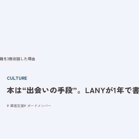
ビス
LANYとは
実績
ブログ
メディア
イベント
会社
書籍を3冊出版した理由
CULTURE
本は“出会いの手段”。LANYが1年で
顧客支援
ボードメンバー