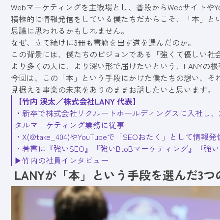
Webマーケティングを主戦場とし、普段からWebサイトやYou
積極的に情報発信をしている僕たちだからこそ、「本」と
思議に思われるかもしれません。
なぜ、立て続けに3冊も書籍を出す道を選んだのか。
この背景には、僕たちのビジョンである「強くて優しい社
より多くの人に、より深い形で届けたいという、LANYの
今回は、この「本」という手段にかけた僕たちの想い、そ
見据える事業の未来をありのままお話したいと思います。
【
竹内 渓太／株式会社LANY 代表
】
・
新卒で株式会社リクルートホールディングスに入社し、3
タルマーケティング業務に従事
・
X(@take_404)
や
YouTube
で「SEOおたく」として情報発
・
著書に『強いSEO』『強いBtoBマーケティング』『強
▶︎
竹内の社員インタビュー
LANYが「本」という手段を選んだ3つ