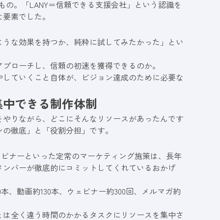
もの。「LANY＝信頼できる支援会社」という認識を
な要素でした。
く
ような効果を持つか、純粋に試してみたかった」とい
アプローチし、信頼の初速を獲得できるのか。
やしていくこと自体が、ビジョン達成のために必要な
集中できる制作体制
をやりながら、どこにそんなリソースがあったんです
ンの徹底」と「役割分担」です。
ウェビナーといった定常のマーケティング施策は、長年
メンバーが徹底的にコミットしてくれているおかげ
本、動画約130本、ウェビナー約300回、メルマガ約
とは全く違う時間のかかるタスクにリソースを集中さ