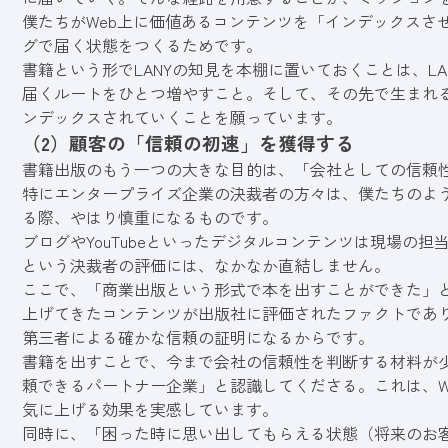
僕たちがWeb上に価値あるコンテンツを「インデックスさ
グで届く状態をつくるためです。
書籍という形でLANYの知見を本棚に置いておくことは、LA
届くルートをひとつ増やすこと。そして、その先で生まれ
ンデックスされていくことを願っています。
（2）顧客の「信頼の初速」を獲得する
書籍出版のもう一つの大きな目的は、「会社としての信頼
特にエンタープライズ企業の決裁者の方々は、僕たちのよ
る際、やはり慎重になるものです。
ブログやYouTubeといったデジタルコンテンツは現場の
という決裁者の評価には、なかなか直結しません。
ここで、「商業出版という形式で本を出すことができた」
上げてきたコンテンツが出版社に評価されたファクトであ
第三者による確かな信頼の証明になるからです。
書籍を出すことで、今まで会社の信頼性を判断する材料が少
頼できるパートナー企業」と認識してくださる。これは、W
気に上げる効果を実感しています。
同時に、「困った時に思い出してもらえる状態（将来のお