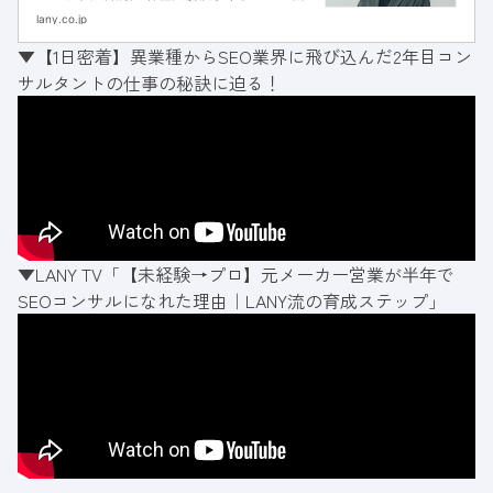
略立案および改善支援を担当。市場・競合の調
lany.co.jp
査分析に基づく、実効性の高い施策を立案し、
▼【1日密着】異業種からSEO業界に飛び込んだ2年目コン
テクニカル面・コンテンツの両面から成果に直
サルタントの仕事の秘訣に迫る！
結する支援を行っている。
▼LANY TV「【未経験→プロ】元メーカー営業が半年で
SEOコンサルになれた理由｜LANY流の育成ステップ」