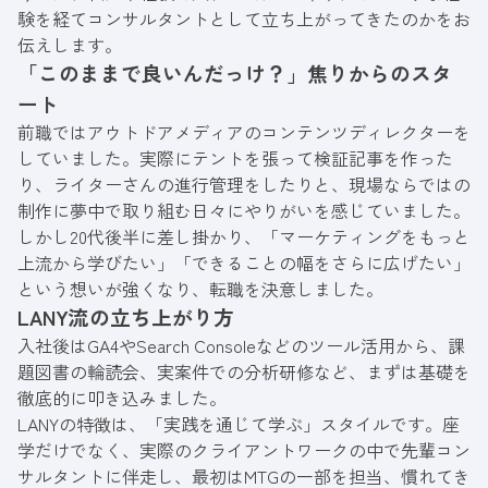
験を経てコンサルタントとして立ち上がってきたのかをお
伝えします。
「このままで良いんだっけ？」焦りからのスタ
ート
前職ではアウトドアメディアのコンテンツディレクターを
していました。実際にテントを張って検証記事を作った
り、ライターさんの進行管理をしたりと、現場ならではの
制作に夢中で取り組む日々にやりがいを感じていました。
しかし20代後半に差し掛かり、「マーケティングをもっと
上流から学びたい」「できることの幅をさらに広げたい」
という想いが強くなり、転職を決意しました。
LANY流の立ち上がり方
入社後はGA4やSearch Consoleなどのツール活用から、課
題図書の輪読会、実案件での分析研修など、まずは基礎を
徹底的に叩き込みました。
LANYの特徴は、「実践を通じて学ぶ」スタイルです。座
学だけでなく、実際のクライアントワークの中で先輩コン
サルタントに伴走し、最初はMTGの一部を担当、慣れてき