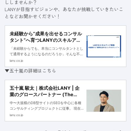
ししませんか？
LANYが目指すビジョンや、あなたが挑戦していきたいこ
となどお聞かせください！
未経験から“成果を出せるコンサル
タント”へ育つLANYのスキルアッ
プ環境｜株式会社LANY | 企業のグ
「未経験からでも、本当にコンサルタントとし
ロースパートナー (The Growth
て通用するようになるのだろうか」そんな不安
Partner)
を抱えてLANYに入社したメンバーの多くが、
lany.co.jp
今では第一線でお客様に向き合い、価値を提供
▼五十嵐の詳細はこちら
し続けています。着実な成長の背景には、本人
の努力はもちろん、それを支え...
五十嵐 駿太｜株式会社LANY | 企
業のグロースパートナー (The
Growth Partner)
中〜大規模のDB型サイトのSEOを中心に各種
コンサルティングプロジェクトに従事。 現在
はDB型サイトSEOコンサルティングユニット
lany.co.jp
のマネージャーを務め、各種プロジェクトの品
質向上を担っている。 また、BizOpsとしてAI
やテクノロジーを活用して組織全体の生産性向