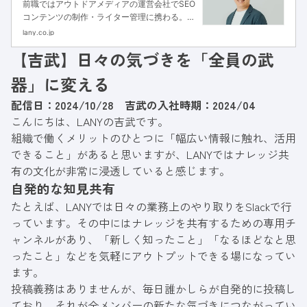
前職ではアウトドアメディアの運営会社でSEO
コンテンツの制作・ライター管理に携わる。
LANYではメディア型ユニットに所属。SEOコ
lany.co.jp
ンサルタントとして大手BtoB企業様や金融領
【吉武】日々の気づきを「全員の武
域、クリニック領域など幅広くご支援。
器」に変える
配信日：2024/10/28 吉武の入社時期：2024/04
こんにちは、LANYの吉武です。
組織で働くメリットのひとつに「幅広い情報に触れ、活用
できること」があると思いますが、LANYではナレッジ共
有の文化が非常に浸透していると感じます。
自発的な知見共有
たとえば、LANYでは日々の業務上のやり取りをSlackで行
っています。その中にはナレッジを共有するための専用チ
ャンネルがあり、「新しく知ったこと」「なるほどなと思
ったこと」などを気軽にアウトプットできる場になってい
ます。
投稿義務はありませんが、毎日誰かしらが自発的に投稿し
ており、それが全メンバーの新たな気づきにつながってい