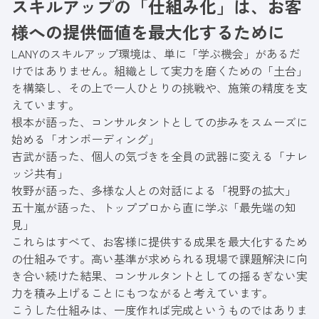
スキルアップの「仕組み化」は、お客
上のための仕組み化にも取り組んでいる。
様への提供価値を最大化するために
LANYのスキルアップ環境は、単に「学ぶ機会」があるだ
けではありません。組織として実力を磨くための「土台」
を構築し、その上で一人ひとりの挑戦や、施策の精度を支
えています。
根本が語った、コンサルタントとしての歩みをスムーズに
始める「オンボーディング」
吉武が語った、個人の気づきを全員の武器に変える「ナレ
ッジ共有」
牧野が語った、多様な人との対話による「視野の拡大」
五十嵐が語った、トッププロから直に学ぶ「最先端の知
見」
これらはすべて、お客様に提供する成果を最大化するため
の仕組みです。高い基準が求められる現場で課題解決に向
き合い続けた結果、コンサルタントとしての揺るぎない実
力を積み上げることにもつながると考えています。
こうした仕組みは、一度作れば完成というものではありま