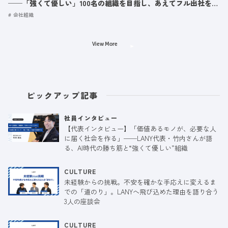
──「強くて優しい」100名の組織を目指し、あえてフル出社を選
ぶ理由
会社組織
View More
ピックアップ記事
社員インタビュー
【代表インタビュー】「価値あるモノが、必要な人
に届く社会を作る」──LANY代表・竹内さんが語
る、AI時代の勝ち筋と“強くて優しい”組織
CULTURE
未経験からの挑戦。不安を確かな手応えに変えるま
での「道のり」。LANYへ飛び込めた理由を語り合う
3人の座談会
CULTURE