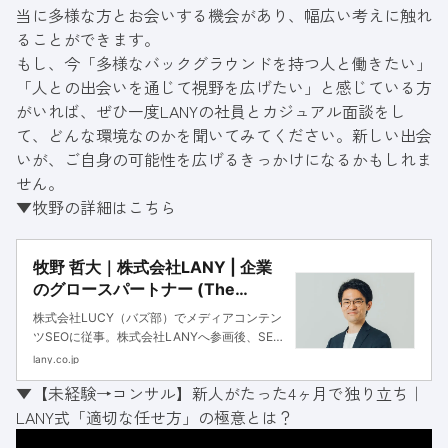
当に多様な方とお会いする機会があり、幅広い考えに触れ
ることができます。
もし、今「多様なバックグラウンドを持つ人と働きたい」
「人との出会いを通じて視野を広げたい」と感じている方
がいれば、ぜひ一度LANYの社員とカジュアル面談をし
て、どんな環境なのかを聞いてみてください。新しい出会
いが、ご自身の可能性を広げるきっかけになるかもしれま
せん。
▼牧野の詳細はこちら
牧野 哲大｜株式会社LANY | 企業
のグロースパートナー (The
Growth Partner)
株式会社LUCY（バズ部）でメディアコンテン
ツSEOに従事。株式会社LANYへ参画後、SEO
コンサルタントとしてデータベース型サイトや
lany.co.jp
コンテンツSEOの戦略設計から実行までを担
▼【未経験→コンサル】新人がたった4ヶ月で独り立ち｜
当。 併せてYouTube・ウェビナーなど、SEO
LANY式「適切な任せ方」の極意とは？
に閉じない多角的なアプローチを駆使して、ク
ライアントの事業目標達成に向けたサポートを