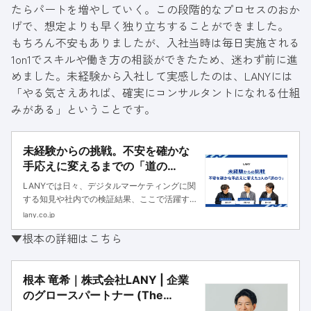
たらパートを増やしていく。この段階的なプロセスのおか
げで、想定よりも早く独り立ちすることができました。
もちろん不安もありましたが、入社当時は毎日実施される
1on1でスキルや働き方の相談ができたため、迷わず前に進
めました。未経験から入社して実感したのは、LANYには
「やる気さえあれば、確実にコンサルタントになれる仕組
みがある」ということです。
未経験からの挑戦。不安を確かな
手応えに変えるまでの「道の
り」。LANYへ飛び込めた理由を語
LANYでは日々、デジタルマーケティングに関
り合う3人の座談会
する知見や社内での検証結果、ここで活躍する
メンバーの姿を積極的に発信しています。しか
lany.co.jp
し、それらの発信を通じて伝わる熱量が、選考
▼根本の詳細はこちら
を検討中の方にとっては「今の自分に務まるだ
ろうか」という、ある種の心理...
根本 竜希｜株式会社LANY | 企業
のグロースパートナー (The
Growth Partner)