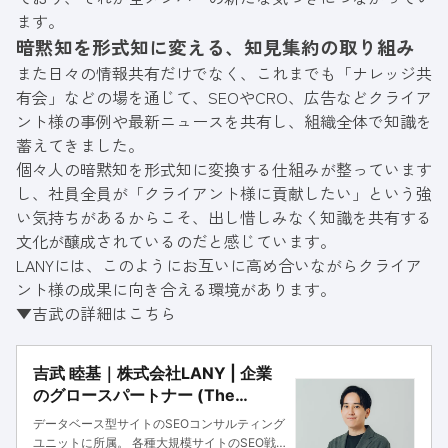
ます。
暗黙知を形式知に変える、知見集約の取り組み
また日々の情報共有だけでなく、これまでも「ナレッジ共
有会」などの場を通じて、SEOやCRO、広告などクライア
ント様の事例や最新ニュースを共有し、組織全体で知識を
蓄えてきました。
個々人の暗黙知を形式知に変換する仕組みが整っています
し、社員全員が「クライアント様に貢献したい」という強
い気持ちがあるからこそ、出し惜しみなく知識を共有する
文化が醸成されているのだと感じています。
LANYには、このようにお互いに高め合いながらクライア
ント様の成果に向き合える環境があります。
▼吉武の詳細はこちら
吉武 睦基｜株式会社LANY | 企業
のグロースパートナー (The
Growth Partner)
データベース型サイトのSEOコンサルティング
ユニットに所属。 各種大規模サイトのSEO戦