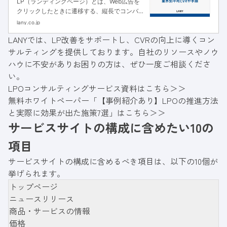
LP（ランディングページ）とは、Web広告を
クリックしたときに遷移する、縦長でコンバー
ジョン獲得に特化した構成が特徴のWebページ
lany.co.jp
です。CVR（コンバージョンレート）とは、
LANYでは、LP改善をサポートし、CVRの向上に導くコン
Webサイトを訪れたユーザーのうち、そのWeb
サルティングを提供しております。自社のリソースやノウ
サイトの最終成果（コン...
ハウに不安がありお困りの方は、ぜひ一度ご相談くださ
い。
LPOコンサルティングサービス資料はこちら＞＞
無料ホワイトペーパー「【事例紹介あり】LPOの推進方法
と実際に効果が出た施策7選」はこちら＞＞
サービスサイトの構成に含めたい10の
項目
サービスサイトの構成に含めるべき項目は、以下の10個が
挙げられます。
トップページ
ニュースリリース
商品・サービスの情報
価格