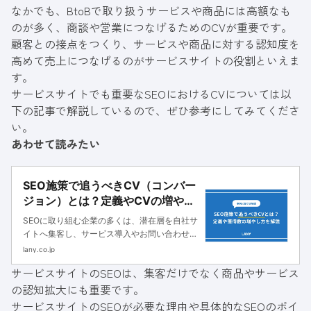
なかでも、BtoBで取り扱うサービスや商品には高額なも
のが多く、商談や営業につなげるためのCVが重要です。
顧客との接点をつくり、サービスや商品に対する認知度を
高めて売上につなげるのがサービスサイトの役割といえま
す。
サービスサイトでも重要なSEOにおけるCVについては以
下の記事で解説しているので、ぜひ参考にしてみてくださ
い。
あわせて読みたい
SEO施策で追うべきCV（コンバー
ジョン）とは？定義やCVの増やし
方を解説
SEOに取り組む企業の多くは、潜在層を自社サ
イトへ集客し、サービス導入やお問い合わせと
いったCVにつなげたいと考えているでしょ
lany.co.jp
う。しかし、「集客数は順調に伸びているもの
サービスサイトのSEOは、集客だけでなく商品やサービス
の、CVがなかなか増えない……」と悩む声を
の認知拡大にも重要です。
し...
サービスサイトのSEOが必要な理由や具体的なSEOのポイ