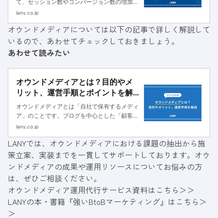
て、セッション数やコンバージョン数の増加を
実現するためには、Google検索での上位表示
lany.co.jp
が欠かせません。上位表示によって、検索エン
オウンドメディアについては以下の記事で詳しく解説して
ジンからユーザーに閲覧される機会が増え、認
いるので、あわせてチェックしておきましょう。
知拡大やリード獲得などの...
あわせて読みたい
オウンドメディアとは？目的やメ
リット、運営手順とポイントを解
説
オウンドメディアとは「自社で保有するメディ
ア」のことです。ブログを中心とした「顧客と
自社の接点を作るメディア」として、メディア
lany.co.jp
に集客することで、サービスや商品の認知獲
LANYでは、オウンドメディアにおける課題の抽出から施
得・登録者や購入者の増加に繋げることができ
策立案、実装までを一貫してサポートしております。オウ
ます。
ンドメディアの成果や運用リソースについてお悩みの方
は、ぜひご相談ください。
オウンドメディア運用代行サービス資料はこちら＞＞
LANYの本・書籍『強いBtoBマーケティング』はこちら＞
＞