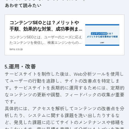
あわせて読みたい
コンテンツSEOとは？メリットや
手順、効果的な対策、成功事例ま
で解説
コンテンツSEOとは、ユーザーのニーズに応え
たコンテンツを発信し、検索エンジンからの集
客を狙う手法です。本記事では、コンテンツ
lany.co.jp
SEOの手順や取り組むメリット、必要な費用と
成功事例まで詳しく解説します。
5.運用・改善
サービスサイトを制作した後は、Web分析ツールを使用し
てユーザーの行動を追跡し、サイトの改善点を特定しま
す。サービスサイトを長期的に運用するためには、定期的
なコンテンツの更新や調整、フィードバックの収集が重要
です。
具体的には、アクセスを解析してコンテンツの改善点を分
析したり、システムに関する課題を洗い出したりするな
ど、発見した課題に応じてサイトのメンテナンスや修繕を