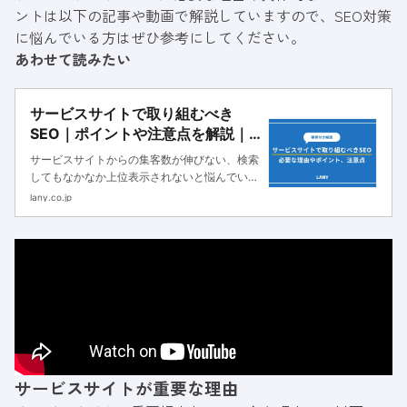
ントは以下の記事や動画で解説していますので、SEO対策
に悩んでいる方はぜひ参考にしてください。
あわせて読みたい
サービスサイトで取り組むべき
SEO｜ポイントや注意点を解説｜
株式会社LANY | 企業のグロースパ
サービスサイトからの集客数が伸びない、検索
ートナー (The Growth Partner)
してもなかなか上位表示されないと悩んでいる
方のなかには、改善したくても具体的な解決策
lany.co.jp
がわからないという方も多いのではないでしょ
うか。サービスサイトにおけるSEOは、集客だ
けではなく、商品やサービスの...
サービスサイトが重要な理由