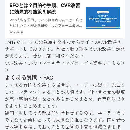
EFOとは？目的や手順、CVR改善
に効果的な施策を解説
Web広告を運用している担当者であれば一度は
耳にしたことがあるEFO（入力フォーム最適
化）は、Web広告の費用対効果を最大化させる
lany.co.jp
ためには必須の施策といえます。しかし、
LANYでは、SEOの観点も交えながらサイトのCVR改善を
「EFOで本当に効果が出るのかわからない」
サポートしております。自社の取り組みでCVR改善に課題
「どのタイミングでEFOに取り...
がある方は、ぜひ一度ご相談ください。
CVR改善・CROコンサルティングサービス資料はこちら＞
＞
よくある質問・FAQ
よくある質問を設置する場合は、ユーザーの疑問に先回り
したコンテンツにすることが大切です。問い合わせの頻度
が高い事柄や疑問などをあらかじめまとめ、自己解決でき
るようにまとめましょう。
疑問に対してその都度問い合わせするのは、ユーザーだけ
ではなく企業にとっても大きな負担となります。問い合わ
せ内容を蓄積しておくことで回答の手間を軽減できるほ