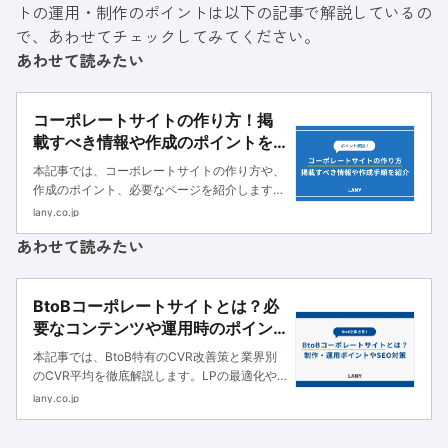
トの運用・制作のポイントは以下の記事で解説しているの
で、あわせてチェックしてみてください。
あわせて読みたい
コーポレートサイトの作り方！掲
載すべき情報や作成のポイントを
解説
本記事では、コーポレートサイトの作り方や、
作成のポイント、必要なページを紹介します。
コーポレートサイトは企業の印象を左右するの
lany.co.jp
で、作り方を知ってユーザーが使いやすく見や
あわせて読みたい
すいサイトを制作しましょう。
BtoBコーポレートサイトとは？必
要なコンテンツや運用時のポイン
ト、SEO対策を解説
本記事では、BtoB特有のCVR改善策と業界別
のCVR平均を徹底解説します。LPの最適化や
顧客導線の見直しなど、限られたリソースで効
lany.co.jp
果を出せる具体的な方法も紹介していきます。