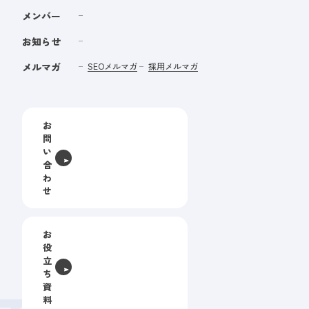
メンバー
お知らせ
メルマガ
SEOメルマガ
採用メルマガ
お
問
い
合
わ
せ
お
役
立
ち
資
料