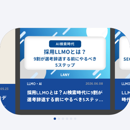
LLMO・AI
LLM
2026.06.08
.05.23
採用LLMOとは？AI検索時代に9割が
LL
モデ
選考辞退する前にやるべき5ステッ
時
トを
プ