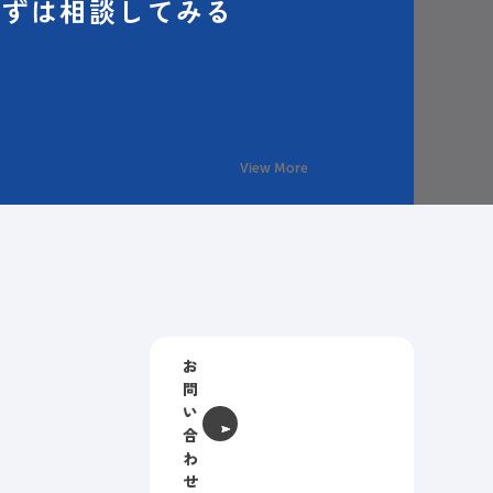
まずは相談してみる
View More
お
問
い
合
わ
せ