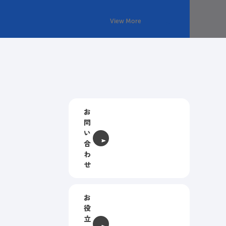
View More
お
問
い
合
わ
せ
お
役
立