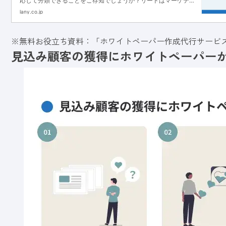
応じて分類できることをご存知でしょうか？リードはマーケティ
ング部門だけでなく、営業部門にとっても重要な指標として用い
lany.co.jp
られます...
※無料お役立ち資料：「ホワイトペーパー作成代行サービ
見込み顧客の獲得にホワイトペーパー