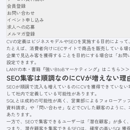
会員登録
お問い合わせ
イベント申し込み
求人への応募
メルマガ登録
CVの定義はビジネスモデルやSEOを実施する目的によっ
たとえば、消費者向けにECサイトで商品を販売している場合
企業で見込み客を獲得することを目的にする場合は「お問
設定できます。
LANYの本・書籍『強いBtoBマーケティング』はこちら＞＞
SEO集客は順調なのにCVが増えない理
SEOが順調で流入も増えているのにCVを獲得できていない場合は「SQ
して社内で定義している可能性があります。
SQLとは成約の可能性が高く、営業部によるフォローアッ
資料請求」や「問い合わせ」などでCVした顧客のように、
あたります。
一方で、SEOで集客できるユーザーは「潜在顧客」が多く
つまり、潜在顧客を集客できるSEOは、確度の高いSQL獲