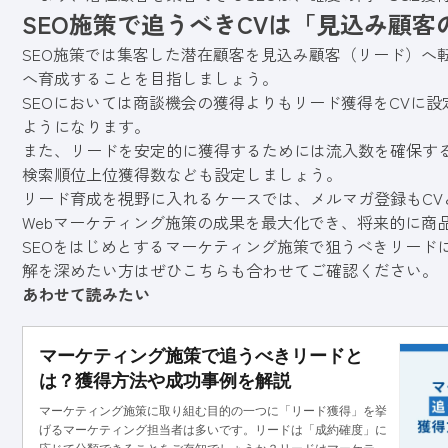
SEO施策で追うべきCVは「見込み顧客
SEO施策では集客した潜在顧客を見込み顧客（リード）へ
へ育成することを目指しましょう。
SEOにおいては商談機会の獲得よりもリード獲得をCVに
ようになります。
また、リードを安定的に獲得するためには流入数を確保する
検索順位上位獲得数なども設定しましょう。
リード育成を視野に入れるケースでは、メルマガ登録もCV
Webマーケティング施策の成果を最大化でき、将来的に商
SEOをはじめとするマーケティング施策で狙うべきリード
解を深めたい方はぜひこちらも合わせてご確認ください。
あわせて読みたい
マーケティング施策で追うべきリードと
は？獲得方法や成功事例を解説
マーケティング施策に取り組む目的の一つに「リード獲得」を挙
げるマーケティング担当者は多いです。リードは「成約確度」に