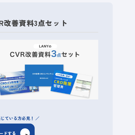
VR改善資料3点セット
感じている方必見！
ードする