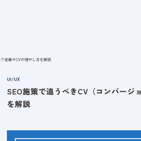
ビス
LANYとは
実績
ブログ
メディア
イベント
会社
は？定義やCVの増やし方を解説
UI/UX
SEO施策で追うべきCV（コンバージ
を解説