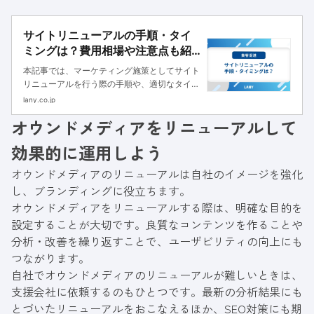
サイトリニューアルの手順・タイ
ミングは？費用相場や注意点も紹
介
本記事では、マーケティング施策としてサイト
リニューアルを行う際の手順や、適切なタイミ
ングについて解説します。費用相場や注意点も
lany.co.jp
紹介しますので、サイトリニューアルを検討し
オウンドメディアをリニューアルして
ている方は参考にしてください。
効果的に運用しよう
オウンドメディアのリニューアルは自社のイメージを強化
し、ブランディングに役立ちます。
オウンドメディアをリニューアルする際は、明確な目的を
設定することが大切です。良質なコンテンツを作ることや
分析・改善を繰り返すことで、ユーザビリティの向上にも
つながります。
自社でオウンドメディアのリニューアルが難しいときは、
支援会社に依頼するのもひとつです。最新の分析結果にも
とづいたリニューアルをおこなえるほか、SEO対策にも期