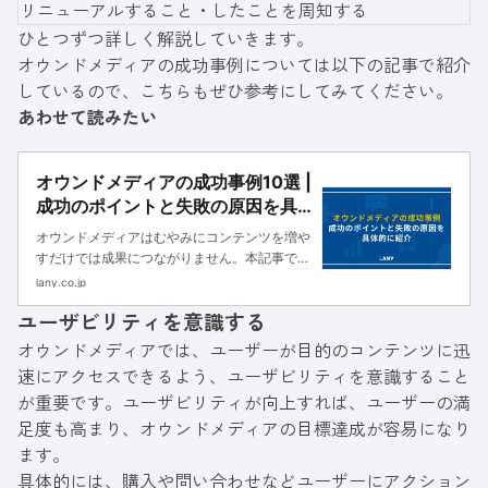
リニューアルすること・したことを周知する
ひとつずつ詳しく解説していきます。
オウンドメディアの成功事例については以下の記事で紹介
しているので、こちらもぜひ参考にしてみてください。
あわせて読みたい
オウンドメディアの成功事例10選 |
成功のポイントと失敗の原因を具
体的に紹介
オウンドメディアはむやみにコンテンツを増や
すだけでは成果につながりません。本記事では
オウンドメディアの成功事例をBtoB・BtoCそ
lany.co.jp
れぞれご紹介しつつ、成功のポイントを解説し
ユーザビリティを意識する
ます。
オウンドメディアでは、ユーザーが目的のコンテンツに迅
速にアクセスできるよう、ユーザビリティを意識すること
が重要です。ユーザビリティが向上すれば、ユーザーの満
足度も高まり、オウンドメディアの目標達成が容易になり
ます。
具体的には、購入や問い合わせなどユーザーにアクション