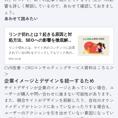
響も詳しく解説しているので、あわせて確認しておきまし
ょう。
あわせて読みたい
リンク切れとは？起きる原因と対
処方法、SEOへの影響を徹底解
説！
リンク切れとは、サイト内のコンテンツに設置
されているURLをクリックしてもリンク先のペ
ージが表示されない現象を指します。今回はリ
lany.co.jp
ンク切れが起きる原因と対処方法、SEOへの影
CVR改善・CROコンサルティングサービス資料はこちら＞
響について詳しく解説します。
＞
企業イメージとデザインを統一するため
サイトデザインが企業のイメージとあっていない場合、ユ
ーザーが購入や問い合わせに進まない可能性があります。
また、競合サイトがデザインを刷新したり、自社のオウン
ドメディアがトレンドにあっていなかったりする場合も、
ユーザーのアクションを引き出せていない要因になってい