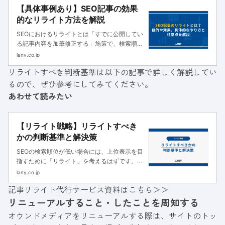
【具体事例あり】SEO記事の効果
的なリライト方法を解説
SEOにおけるリライトとは「すでに公開してい
る記事内容を加筆修正する」施策で、検索順位
を上げるのに効果的です。本記事ではリライト
lany.co.jp
の目的や具体的なやり方、注意点や成功事例を
リライトすべき判断基準は以下の記事で詳しく解説してい
解説します。
るので、ぜひ参考にしてみてください。
あわせて読みたい
【リライト戦略】リライトすべき
かの判断基準と解決策
SEOの検索順位が低い場合には、上位表示を目
指すために「リライト」を考えるはずです。
「リライトの教科書」などを読んでリライトの
lany.co.jp
具体的な方法はわかって、実際にリライトした
記事リライト代行サービス資料はこちら＞＞
ところ順位が上がらず効果が出てない…。 そん
リニューアルすること・したことを周知する
なとき、 そもそもリライト
オウンドメディアをリニューアルする際は、サイトのトッ