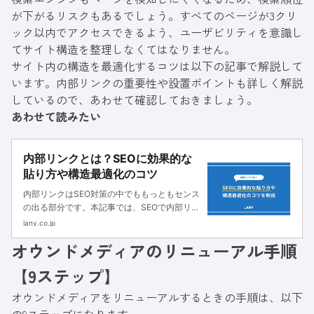
が下がるリスクもあるでしょう。すべてのページが3クリ
ック以内でアクセスできるよう、ユーザビリティを意識し
てサイト構造を整理しなくてはなりません。
サイト内の構造を最適化するコツは以下の記事で解説して
います。内部リンクの重要性や設置ポイントも詳しく解説
しているので、あわせて確認しておきましょう。
あわせて読みたい
内部リンクとは？SEOに効果的な
貼り方や構造最適化のコツ
内部リンクはSEO対策の中でももっともセンス
の出る部分です。本記事では、SEOで内部リン
クが重要な理由や効果的な貼り方に加え、
lany.co.jp
LANYの内部リンク施策の成功事例もご紹介し
オウンドメディアのリニューアル手順
ます。
【9ステップ】
オウンドメディアをリニューアルするときの手順は、以下