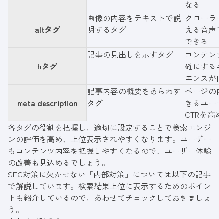
なる
画像の内容をテキストで説
クローラ
altタグ
明するタグ
える音声
できる
記事の見出しを示すタグ
コンテン
hタグ
確にする
エンスが
記事内容の概要をあらわす
ページの
meta description
タグ
きるユー
CTRを高
各タグの役割を把握し、適切に設定することで検索エンジ
ンの評価を高め、上位表示されやすくなります。ユーザー
もコンテンツ内容を把握しやすくなるので、ユーザー体験
の改善も見込めるでしょう。
SEO対策に欠かせない「内部対策」については以下の記事
で解説しています。検索結果上位に表示するためのポイン
トも紹介しているので、あわせてチェックしておきましょ
う。