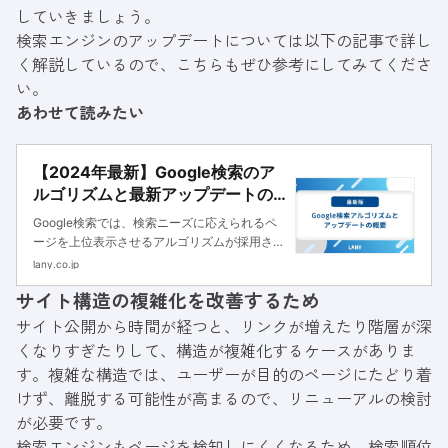
していきましょう。
検索エンジンのアップデートについては以下の記事で詳し
く解説しているので、こちらもぜひ参考にしてみてくださ
い。
あわせて読みたい
【2024年最新】Google検索のア
ルゴリズムと最新アップデートの
概要を紹介
Google検索では、検索ニーズに応えられるペ
ージを上位表示させるアルゴリズムが採用され
ています。本記事ではアルゴリズムの構成要素
lany.co.jp
と過去のアップデートを踏まえ、重要度の高い
サイト構造の複雑化を改善するため
SEO施策を解説します。
サイト公開から時間が経つと、リンクが増えたり階層が深
くなりすぎたりして、構造が複雑化するケースがありま
す。複雑な構造では、ユーザーが目的のページにたどり着
けず、離脱する可能性が高まるので、リニューアルの検討
が必要です。
検索エンジンもページを検知しにくくなるため、検索順位