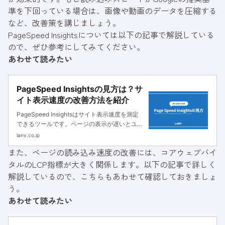
準を下回っている場合は、画像や動画のデータを圧縮する
など、改善策を講じましょう。
PageSpeed Insightsについては以下の記事で解説している
ので、ぜひ参考にしてみてください。
あわせて読みたい
PageSpeed Insightsの見方は？サ
イト表示速度の改善方法を紹介
PageSpeed Insightsはサイト表示速度を測定
できるツールです。ページの表示が遅いとユー
ザー体験に影響し、間接的にSEO評価が低下し
lany.co.jp
ます。当記事ではページスピードの改善方法を
また、ページの読み込み速度の改善には、コアウェブバイ
紹介します。
タルのLCP指標が大きく関係します。以下の記事で詳しく
解説しているので、こちらもあわせて確認しておきましょ
う。
あわせて読みたい