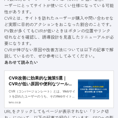
ーザーにとってサイトが使いにくい仕様になっている可能
性があります。
CVRとは、サイトを訪れたユーザーが購入や問い合わせな
ど実際に目的のアクションをおこなった割合のことです。
PV数が多くてもCVRが低いときはボタンの位置やリンク
切れなどを確認し、誘導設計を見直したリニューアルが必
要になります。
CVRが伸びない原因や改善方法については以下の記事で解
説しているので、ぜひ参考にしてみてください。
あわせて読みたい
CVR改善に効果的な施策5選｜
CVRが低い原因や便利なツールを
成功事例に基づき解説
CVR（コンバージョンレート）とは、Webサイ
トを訪れたユーザーのうち、そのWebサイトの
最終成果（コンバージョン）に至ったユーザー
lany.co.jp
の割合を指します。CVRをKPIとして追ってい
URLをクリックしてもページが表示されない「リンク切
るものの、なかなか数字が伸びずに苦戦してい
れ」について、以下の記事で紹介しています。SEOへの影
るマーケティング担当...