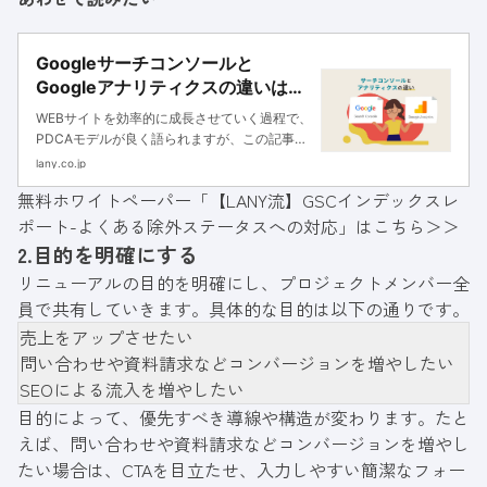
Googleサーチコンソールと
Googleアナリティクスの違いは？
効果的な活用方法について徹底解
WEBサイトを効率的に成長させていく過程で、
説
PDCAモデルが良く語られますが、この記事で
はCHECKに該当する、施策の効果や課題発見
lany.co.jp
のためのモニタリングツールとしてよく活用さ
無料ホワイトペーパー「【LANY流】GSCインデックスレ
れるSearch Console（サーチコンソール）と
ポート-よくある除外ステータスへの対応」はこちら＞＞
Google Analytics（グーグルアナリティクス）
の違いや活用方法について解説します。
2.目的を明確にする
リニューアルの目的を明確にし、プロジェクトメンバー全
員で共有していきます。具体的な目的は以下の通りです。
売上をアップさせたい
問い合わせや資料請求などコンバージョンを増やしたい
SEOによる流入を増やしたい
目的によって、優先すべき導線や構造が変わります。たと
えば、問い合わせや資料請求などコンバージョンを増やし
たい場合は、CTAを目立たせ、入力しやすい簡潔なフォー