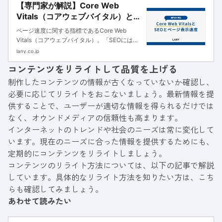
【専門家が解説】Core Web
Vitals（コアウェブバイタル）と
SEOとページ表示速度
ページ速度に関する指標であるCore Web
Vitals（コアウェブバイタル）。「SEOにはど
れだけ影響があるのか」「Core Web Vitalsの
lany.co.jp
悪化要因と改善方法」を解説します。
コンテンツをリライトして品質を上げる
制作したコンテンツの情報が古くなっていないか確認し、
必要に応じてリライトをおこないましょう。最新情報を提
供することで、ユーザーが適切な情報を得られるだけでは
なく、オウンドメディアの信頼性も高まります。
インターネットのトレンドや社会のニーズは常に変化して
います。現在のニーズに合った情報を提供するためにも、
定期的にコンテンツをリライトしましょう。
コンテンツのリライト方法については、以下の記事で解説
しています。具体的なリライト方法を知りたい方は、こち
らも確認してみましょう。
あわせて読みたい