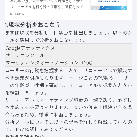
本記事では、マーケティング施策としてサイト
リニューアルを行う際の手順や、適切なタイミ
ングについて解説します。費用相場や注意点も
lany.co.jp
紹介しますので、サイトリニューアルを検討し
1.現状分析をおこなう
ている方は参考にしてください。
まずは現状を分析し、問題点を抽出しましょう。以下のツ
ールを活用して分析をおこないます。
Googleアナリティクス
サーチコンソール
マーケティングオートメーション（MA）
ユーザーの行動を把握することで、リニューアルで解決す
べき課題が明確になります。ページごとのPV数やユーザ
ーの年齢層、性別を確認し、リニューアルが必要かどうか
を検討しましょう。
リニューアルはマーケティング施策の一環であり、必ずし
も実施する必要はありません。ほかの施策で解決できる場
合もあるため、慎重に判断しましょう。
分析ツールについては以下の記事で詳しく解説しているの
で、ぜひ確認してみてください。
あわせて読みたい