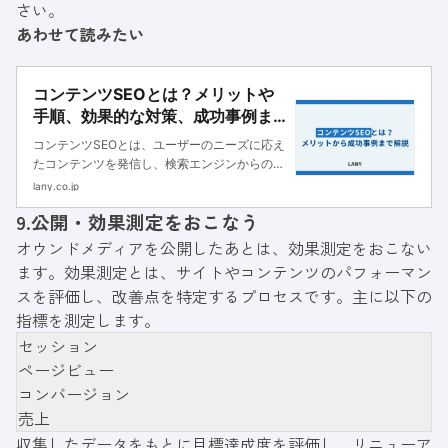
さい。
あわせて読みたい
コンテンツSEOとは？メリットや
手順、効果的な対策、成功事例ま
で解説
コンテンツSEOとは、ユーザーのニーズに応え
たコンテンツを発信し、検索エンジンからの集
客を狙う手法です。本記事では、コンテンツ
lany.co.jp
SEOの手順や取り組むメリット、必要な費用と
9.公開・効果測定をおこなう
成功事例まで詳しく解説します。
オウンドメディアを公開したあとは、効果測定をおこない
ます。効果測定とは、サイトやコンテンツのパフォーマン
スを評価し、改善点を特定するプロセスです。主に以下の
指標を測定します。
セッション
ページビュー
コンバージョン
売上
収集したデータをもとに目標達成度を評価し、リニューア