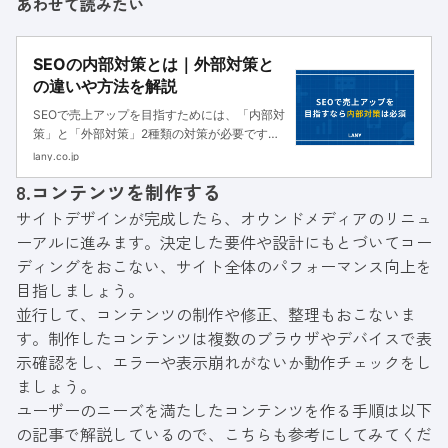
あわせて読みたい
SEOの内部対策とは｜外部対策と
の違いや方法を解説
SEOで売上アップを目指すためには、「内部対
策」と「外部対策」2種類の対策が必要です。
とくに内部対策は社内で完結するため、すぐに
lany.co.jp
対策を実行できます。内部対策の重要性や具体
8.コンテンツを制作する
的な対策方法を解説します。
サイトデザインが完成したら、オウンドメディアのリニュ
ーアルに進みます。決定した要件や設計にもとづいてコー
ディングをおこない、サイト全体のパフォーマンス向上を
目指しましょう。
並行して、コンテンツの制作や修正、整理もおこないま
す。制作したコンテンツは複数のブラウザやデバイスで表
示確認をし、エラーや表示崩れがないか動作チェックをし
ましょう。
ユーザーのニーズを満たしたコンテンツを作る手順は以下
の記事で解説しているので、こちらも参考にしてみてくだ