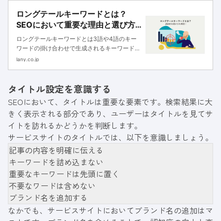
ロングテールキーワードとは？
SEOにおいて重要な理由と選び方
をツール別に解説
ロングテールキーワードとは3語や4語のキー
ワードの掛け合わせで生成されるキーワードの
ことです。本記事ではロングテールキーワード
lany.co.jp
を対策するメリットや選び方、上位表示させる
方法について徹底解説します。
タイトル設定を意識する
SEOにおいて、タイトルは重要な要素です。検索結果に大
きく表示される部分であり、ユーザーはタイトルを見てサ
イトを訪れるかどうかを判断します。
サービスサイトのタイトルでは、以下を意識しましょう。
記事の内容を明確に伝える
キーワードを詰め込まない
重要なキーワードは先頭に置く
不要なワードは含めない
ブランド名を追加する
なかでも、サービスサイトにおいてブランド名の追加はマ