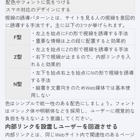
配色やフォントに気をつける
スマホ対応のデザインにする
視線の誘導パターンとは、サイトを見る人の視線を意図的
に誘導する手法です。主に以下の3つが挙げられます。
・左上を始点にFの形で視線を誘導する手法
F型
・重要な情報は上の段に配置すると効果的
・左上を始点にZの形で視線を誘導する手法
Z型
・右下で視線が止まるので、内部リンクを入
れると効果的
・左下を始点右上を始点にNの形で視線を誘導
する手法
N型
・縦書き文書向きのためWeb媒体では基本使
用しない
色はシンプルで統一性のある配色にしましょう。フォント
はゴシック体や明朝体などを採用し、ユーザーに視覚的な
負担を与えないよう意識してください。
内部リンクを設置しユーザーを回遊させる
内部リンクとは、同じWebサイト内で関連性のあるページ