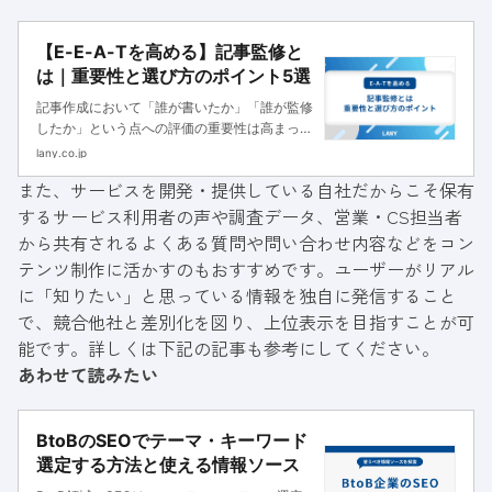
【E-E-A-Tを高める】記事監修と
は｜重要性と選び方のポイント5選
記事作成において「誰が書いたか」「誰が監修
したか」という点への評価の重要性は高まって
います。記事監修の重要性と選び方のポイント
lany.co.jp
を解説しています。
また、サービスを開発・提供している自社だからこそ保有
するサービス利用者の声や調査データ、営業・CS担当者
から共有されるよくある質問や問い合わせ内容などをコン
テンツ制作に活かすのもおすすめです。ユーザーがリアル
に「知りたい」と思っている情報を独自に発信すること
で、競合他社と差別化を図り、上位表示を目指すことが可
能です。詳しくは下記の記事も参考にしてください。
あわせて読みたい
BtoBのSEOでテーマ・キーワード
選定する方法と使える情報ソース