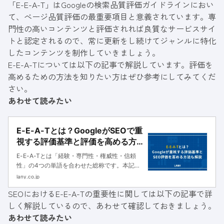
「E-E-A-T」はGoogleの
検索品質評価ガイドライン
におい
て、べージ品質評価の最重要項目と意義されています。専
門性の高いコンテンツと評価されれば良質なサービスサイ
トと認定されるので、常に更新をし続けてジャンルに特化
したコンテンツを制作していきましょう。
E-E-A-Tについては以下の記事で解説しています。評価を
高めるための方法を知りたい方はぜひ参考にしてみてくだ
さい。
あわせて読みたい
E-E-A-Tとは？GoogleがSEOで重
視する評価基準と評価を高める方
法も解説
E-E-A-Tとは「経験・専門性・権威性・信頼
性」の4つの単語を合わせた総称です。本記事
ではGoogleによるE-E-A-Tの評価基準や、評
lany.co.jp
価を高めるために効果的な11の対策方法を解説
SEOにおけるE-E-A-Tの重要性に関しては以下の記事で詳
します。
しく解説しているので、あわせて確認しておきましょう。
あわせて読みたい