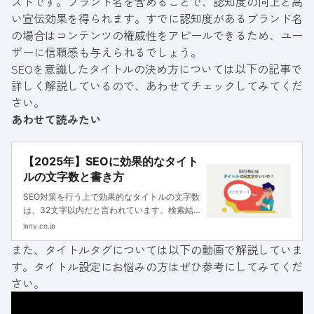
ストです。ブランド名を含めることで、認知度の向上と高
い宣伝効果を得られます。すでに認知度があるブランド名
の場合はコンテンツの権威性をアピールできるため、ユー
ザーに信頼感も与えられるでしょう。
SEOを意識したタイトルの決め方については以下の記事で
詳しく解説しているので、あわせてチェックしてみてくだ
さい。
あわせて読みたい
【2025年】SEOに効果的なタイト
ルの文字数と書き方
SEO対策を行う上で効果的なタイトルの文字数
は、32文字以内だと言われています。検索結
果で表示されるタイトルの長さは数年単位で変
lany.co.jp
動しており、最新の文字数を確認することが大
また、タイトルタグについては以下の動画で解説していま
切です。当記事では、2021年6月現在の文字数
す。タイトル設定にお悩みの方はぜひ参考にしてみてくだ
を調査した結果を元にタイトルの最適な文字数
を紹介します。
さい。