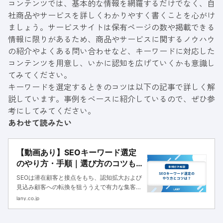
コンテンツでは、基本的な情報を網羅するだけでなく、自
社商品やサービスを詳しくわかりやすく書くことを心がけ
ましょう。サービスサイトは保有ページの数や掲載できる
情報に限りがあるため、商品やサービスに関するノウハウ
の紹介やよくある問い合わせなど、キーワードに対応した
コンテンツを用意し、いかに認知を広げていくかも意識し
てみてください。
キーワードを選定するときのコツは以下の記事で詳しく解
説しています。事例をベースに紹介しているので、ぜひ参
考にしてみてください。
あわせて読みたい
【動画あり】SEOキーワード選定
のやり方・手順｜選び方のコツも
解説
SEOは潜在顧客と接点をもち、認知拡大および
見込み顧客への転換を狙ううえで有力な集客手
法です。しかし、このSEOの恩恵を受けるため
lany.co.jp
には、キーワード選定および対策キーワードで
の上位表示が必要です。競合他社が対策してい