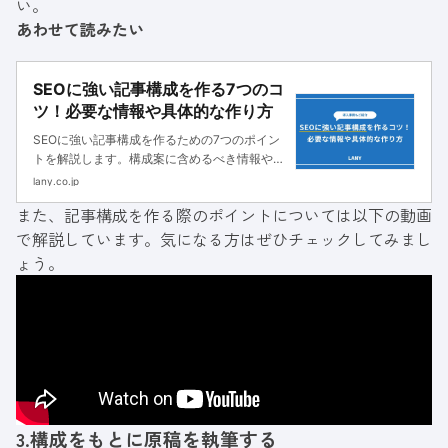
い。
あわせて読みたい
SEOに強い記事構成を作る7つのコ
ツ！必要な情報や具体的な作り方
SEOに強い記事構成を作るための7つのポイン
トを解説します。構成案に含めるべき情報や具
体的なステップ、作り方の例を元に、記事を読
lany.co.jp
んだ後には読者の皆さんが実際に記事構成を作
また、記事構成を作る際のポイントについては以下の動画
れる状態になっているでしょう。
で解説しています。気になる方はぜひチェックしてみまし
ょう。
3.構成をもとに原稿を執筆する