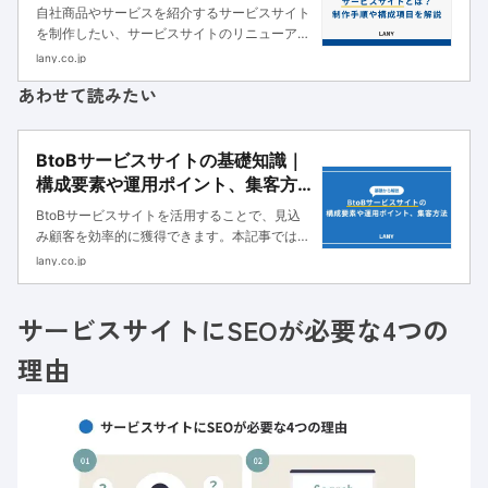
｜株式会社LANY | 企業のグロース
自社商品やサービスを紹介するサービスサイト
パートナー (The Growth
を制作したい、サービスサイトのリニューアル
Partner)
をしたいと検討している方のなかには、どのよ
lany.co.jp
うな手順で制作すればいいのかわからない方も
あわせて読みたい
いるのではないでしょうか。サービスサイト
は、企業の商品やサービスを紹介す...
BtoBサービスサイトの基礎知識｜
構成要素や運用ポイント、集客方
法も解説
BtoBサービスサイトを活用することで、見込
み顧客を効率的に獲得できます。本記事では、
BtoBサービスサイトの基礎知識や構成要素、
lany.co.jp
運用のポイントや集客方法について解説しま
す。ぜひ参考にしてください。
サービスサイトにSEOが必要な4つの
理由