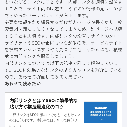
をつなげるリンクのことです。内部リンクを適切に設置す
ることで、サイト内の回遊のしやすさや情報の見つけやす
さといったユーザビリティが向上します。
必要な情報をただ網羅するだけだとページが長くなり、検
索意図を満たしにくくなってしまうため、別ページへ誘導
することも大切です。内部リンクの設置はサイトのクロー
ラビリティやSEO評価にもつながるので、サービスサイト
を検索エンジンにすばやく見つけてもらうためにも、積極
的に内部リンクを設置しましょう。
内部リンクについては以下の記事で詳しく解説していま
す。SEOに効果的なリンクの貼り方やコツも紹介している
ので、あわせて確認してみてください。
あわせて読みたい
内部リンクとは？SEOに効果的な
貼り方や構造最適化のコツ
内部リンクはSEO対策の中でももっともセンス
の出る部分です。本記事では、SEOで内部リン
クが重要な理由や効果的な貼り方に加え、
lany.co.jp