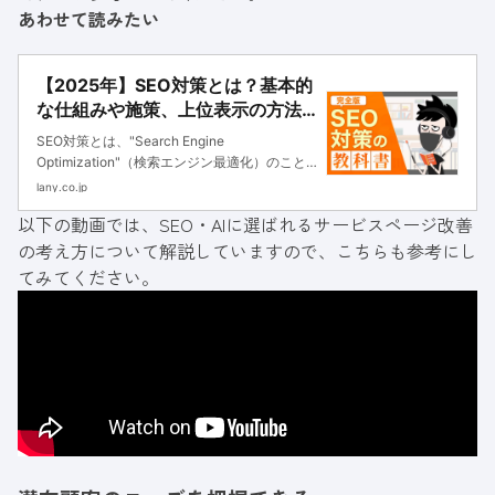
あわせて読みたい
【2025年】SEO対策とは？基本的
な仕組みや施策、上位表示の方法
を事例に基づき解説｜株式会社
SEO対策とは、"Search Engine
LANY | 企業のグロースパートナー
Optimization"（検索エンジン最適化）のこと
(The Growth Partner)
です。Googleをはじめとする検索エンジン経
lany.co.jp
由のアクセス数を増やすための手法です。検索
以下の動画では、SEO・AIに選ばれるサービスページ改善
エンジンでホームページを上位表示...
の考え方について解説していますので、こちらも参考にし
てみてください。