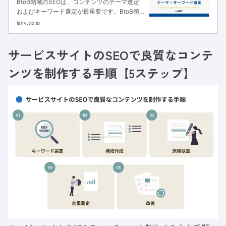
BtoB領域のSEOは、コンテンツのテーマ選定
およびキーワード選定が最重要です。BtoB領
域でSEOを行なっていく上で使える情報ソース
lany.co.jp
を解説します。
サービスサイトのSEOで良質なコンテ
ンツを制作する手順【5ステップ】