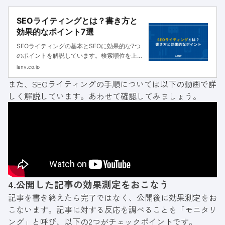
SEOライティングとは？書き方と
効果的なポイント7選
SEOライティングの基本とSEOに効果的な7つ
のポイントを解説しています。検索順位を上げ
るには、SEOを意識した書き方を実践すること
lany.co.jp
が重要です。具体的な手順を知り、抜かりのな
また、SEOライティングの手順については以下の動画で詳
いSEO対策をしましょう。
しく解説しています。あわせて確認してみましょう。
4.公開した記事の効果測定をおこなう
記事を書き終えたら完了ではなく、公開後に効果測定をお
こないます。記事に対する反応を調べることを「モニタリ
ング」と呼び、以下の2つがチェックポイントです。