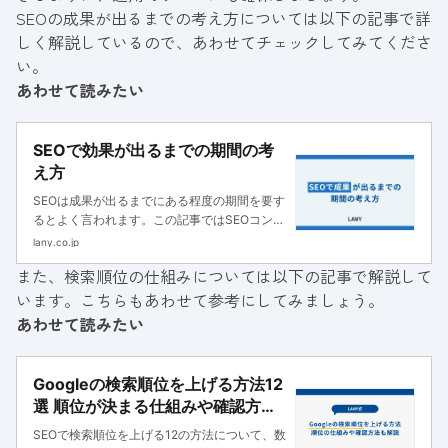
SEOの成果が出るまでの考え方については以下の記事で詳
しく解説しているので、あわせてチェックしてみてくださ
い。
あわせて読みたい
SEOで効果が出るまでの期間の考
え方
SEOは成果が出るまでにある程度の期間を要す
るとよく言われます。この記事ではSEOコンサ
ルティングを展開するLANYが「SEOで成果が
lany.co.jp
出るまでの期間」について具体例も交えながら
また、検索順位の仕組みについては以下の記事で解説して
解説しています。
います。こちらもあわせて参考にしてみましょう。
あわせて読みたい
Googleの検索順位を上げる方法12
選 順位が決まる仕組みや確認方法
も解説
SEOで検索順位を上げる12の方法について、数