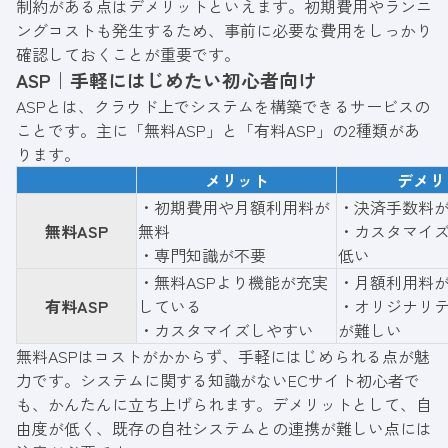
制約がある点はデメリットといえます。初期費用やランニ
ングコストも発生するため、事前に必要な費用をしっかり
確認しておくことが重要です。
ASP｜手軽にはじめたい初心者向け
ASPとは、クラウド上でシステムを構築できるサービスの
ことです。主に「無料ASP」と「有料ASP」の2種類があ
ります。
メリット
デメリ
・初期費用や月額利用料が
・決済手数料
無料ASP
無料
・カスタマイ
・専門知識が不要
低い
・無料ASPより機能が充実
・月額利用料
有料ASP
している
・オリジナリ
・カスタマイズしやすい
が難しい
無料ASPはコストがかからず、手軽にはじめられる点が魅
力です。システムに関する知識がないECサイト初心者で
も、かんたんに立ち上げられます。デメリットとして、自
由度が低く、既存の自社システムとの連携が難しい点には