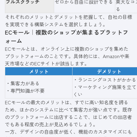
フルスクラッチ
ゼロから自由に設計できる
莫大なコ
る
それぞれのメリットとデメリットを把握して、自社の目標
を実現できる構築システムを選択しましょう。
ECモール｜複数のショップが集まるプラットフ
ォーム
ECモールとは、オンライン上に複数のショップを集めた
プラットフォームのことです。具体的には、Amazonや楽
天市場などのECサイトが該当します。
メリット
デメリット
・ランニングコストがかかる
・集客力がある
・マーケティング施策を立て
・専門知識が不要
くい
ECモールの最大のメリットは、すでに高い知名度を誇る
ため、ほかのシステムに比べて集客力が強い点です。既存
のプラットフォームに出店することで、はじめての出店者
でもある程度の売上が見込めるでしょう。
一方、デザインの自由度が低く、機能のカスタマイズにも