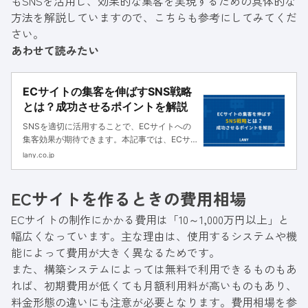
もSNSを活用し、効果的な集客を実現するための具体的な
方法を解説していますので、こちらも参考にしてみてくだ
さい。
あわせて読みたい
ECサイトの集客を伸ばすSNS戦略
とは？成功させるポイントを解説
SNSを適切に活用することで、ECサイトへの
集客効果が期待できます。本記事では、ECサ
イトがSNSを活用するメリット・デメリット、
lany.co.jp
各SNSの特徴とポイント、ECサイトの集客を
成功させるSNS戦略まで詳しく解説します。
ECサイトを作るときの費用相場
ECサイトの制作にかかる費用は「10～1,000万円以上」と
幅広くなっています。主な理由は、使用するシステムや機
能によって費用が大きく異なるためです。
また、構築システムによっては無料で利用できるものもあ
れば、初期費用が低くても月額利用料が高いものもあり、
料金形態の違いにも注意が必要となります。費用相場を参