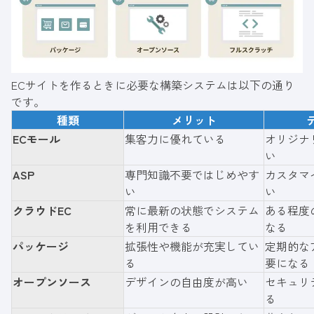
ECサイトを作るときに必要な構築システムは以下の通り
です。
種類
メリット
ECモール
集客力に優れている
オリジナ
い
ASP
専門知識不要ではじめやす
カスタマ
い
い
クラウドEC
常に最新の状態でシステム
ある程度
を利用できる
なる
パッケージ
拡張性や機能が充実してい
定期的な
る
要になる
オープンソース
デザインの自由度が高い
セキュリ
る