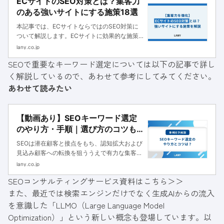
ECサイトのSEO対策とは？集客力
のある強いサイトにする施策18選
本記事では、ECサイトならではのSEO対策に
ついて解説します。ECサイトに効果的な施策
18選を紹介するので、自社ECサイトの売上ア
lany.co.jp
ップを目指している担当者の方は、ぜひ参考に
SEOで重要なキーワード選定については以下の記事で詳し
してください。
く解説しているので、あわせて参考にしてみてください。
あわせて読みたい
【動画あり】SEOキーワード選定
のやり方・手順｜選び方のコツも
解説
SEOは潜在顧客と接点をもち、認知拡大および
見込み顧客への転換を狙ううえで有力な集客手
法です。しかし、このSEOの恩恵を受けるため
lany.co.jp
には、キーワード選定および対策キーワードで
SEOコンサルティングサービス資料はこちら＞＞
の上位表示が必要です。競合他社が対策してい
また、最近では検索エンジンだけでなく生成AIからの流入
るキーワードを見よう見まね...
を意識した「LLMO（Large Language Model
Optimization）」という新しい概念も登場しています。以