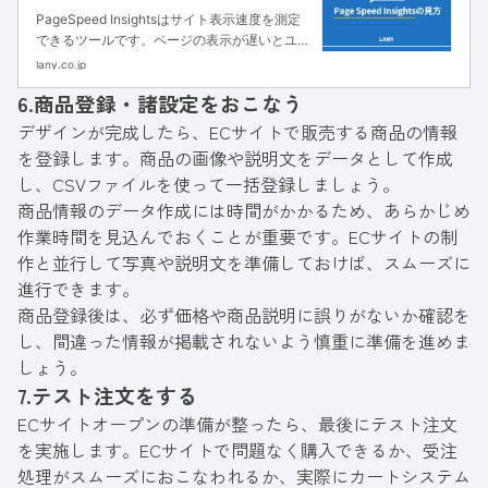
PageSpeed Insightsはサイト表示速度を測定
できるツールです。ページの表示が遅いとユー
ザー体験に影響し、間接的にSEO評価が低下し
lany.co.jp
ます。当記事ではページスピードの改善方法を
6.商品登録・諸設定をおこなう
紹介します。
デザインが完成したら、ECサイトで販売する商品の情報
を登録します。商品の画像や説明文をデータとして作成
し、CSVファイルを使って一括登録しましょう。
商品情報のデータ作成には時間がかかるため、あらかじめ
作業時間を見込んでおくことが重要です。ECサイトの制
作と並行して写真や説明文を準備しておけば、スムーズに
進行できます。
商品登録後は、必ず価格や商品説明に誤りがないか確認を
し、間違った情報が掲載されないよう慎重に準備を進めま
しょう。
7.テスト注文をする
ECサイトオープンの準備が整ったら、最後にテスト注文
を実施します。ECサイトで問題なく購入できるか、受注
処理がスムーズにおこなわれるか、実際にカートシステム