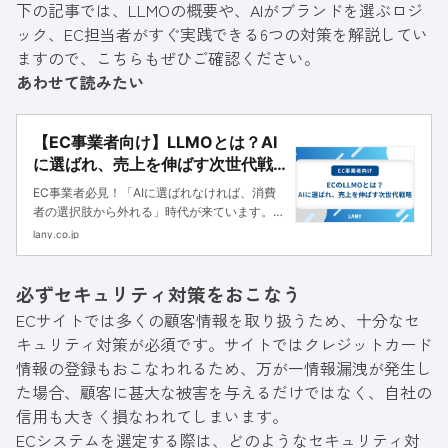
下の記事では、LLMOの概要や、AIがブランドを選ぶロジ
ック、EC担当者がすぐ実践できる6つの対策を解説してい
ますので、こちらもぜひご確認ください。
あわせて読みたい
【EC事業者向け】LLMOとは？AI
に選ばれ、売上を伸ばす次世代戦
略を解説
EC事業者必見！「AIに選ばれなければ、消費
者の選択肢から外れる」時代が来ています。将
来の顧客との出会いそのものを失ってしまう前
lany.co.jp
に、今すぐLLMO対策が必要です。記事で、
LLMOの必要性、LLM活用事例、具体的な対策
必ずセキュリティ対策をおこなう
を詳しく解説します。
ECサイトでは多くの顧客情報を取り扱うため、十分なセ
キュリティ対策が必須です。サイトではクレジットカード
情報の登録もおこなわれるため、万が一情報漏洩が発生し
た場合、顧客に甚大な被害を与えるだけではなく、自社の
信用も大きく損なわれてしまいます。
ECシステムを選定する際は、どのようなセキュリティ対