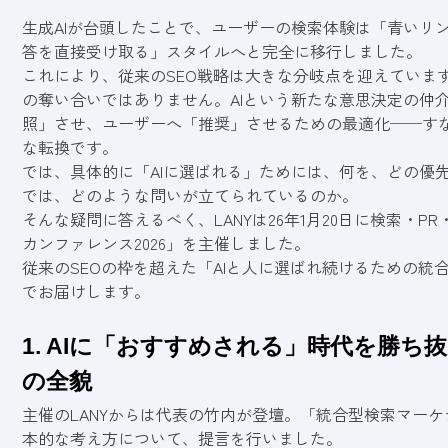
生成AIが台頭したことで、ユーザーの検索体験は「青いリ
答を直接受け取る」スタイルへと完全に移行しました。
これにより、従来のSEO戦略は大きな分岐点を迎えていま
の奪い合いではありません。AIという新たな意思決定の仲
照」させ、ユーザーへ「推奨」させるための最適化──すな
な転換です。
では、具体的に「AIに選ばれる」ためには、何を、どの優先
では、どのような問いが立てられているのか。
そんな疑問に答えるべく、LANYは26年1月20日に検索・P
カンファレンス2026」を主催しました。
従来のSEOの枠を超えた「AIと人に選ばれ続けるための統
でお届けします。
1. AIに「おすすめされる」時代を勝
の全貌
主催のLANYからは代表の竹内が登壇。「統合型検索マーケ
本的な考え方について、提言を行いました。