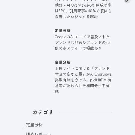
検証 - AI Overviewsの引用成功率
は32%、引用記事の81%で順位も
改善したロジックを解説
定量分析
GoogleのAI モードで言及された
ブランドは非言及ブランドの4.4
倍の参照サイトで掲載あり
定量分析
上位サイトにおける「ブランド
言及の広さと量」がAI Overviews
掲載有無を分ける。p<0.001の有
意差が認められた相関分析を解
説
カテゴリ
定量分析
調査レポート