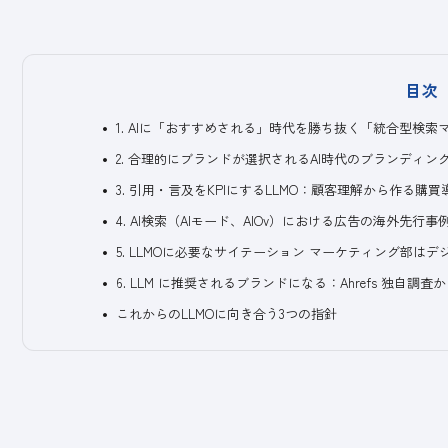
目次
1. AIに「おすすめされる」時代を勝ち抜く「統合型検
2. 合理的にブランドが選択されるAI時代のブランディ
3. 引用・言及をKPIにするLLMO：顧客理解から作る購
4. AI検索（AIモード、AIOv）における広告の海外先行
5. LLMOに必要なサイテーション マーケティング部は
6. LLM に推奨されるブランドになる：Ahrefs 独自調査か
これからのLLMOに向き合う3つの指針