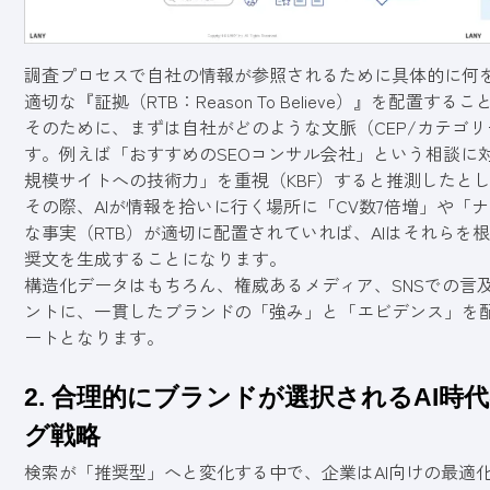
調査プロセスで自社の情報が参照されるために具体的に何を
適切な『証拠（RTB：Reason To Believe）』を配
そのために、まずは自社がどのような文脈（CEP/カテゴ
す。例えば「おすすめのSEOコンサル会社」という相談に
規模サイトへの技術力」を重視（KBF）すると推測したと
その際、AIが情報を拾いに行く場所に「CV数7倍増」や
な事実（RTB）が適切に配置されていれば、AIはそれら
奨文を生成することになります。
構造化データはもちろん、権威あるメディア、SNSでの言
ントに、一貫したブランドの「強み」と「エビデンス」を配
ートとなります。
2. 合理的にブランドが選択されるAI
グ戦略
検索が「推奨型」へと変化する中で、企業はAI向けの最適