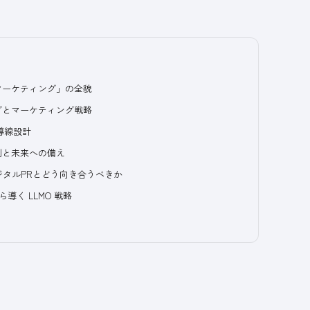
索マーケティング」の全貌
ングとマーケティング戦略
買導線設計
事例と未来への備え
デジタルPRとどう向き合うべきか
ら導く LLMO 戦略