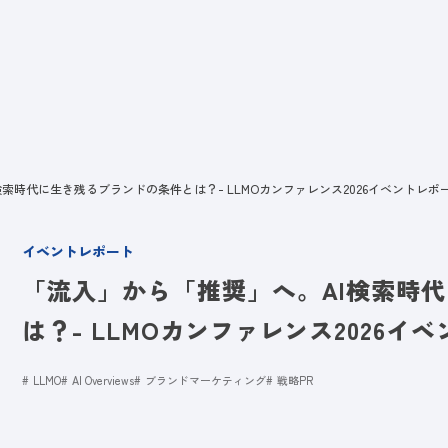
ビス
LANYとは
実績
ブログ
メディア
イベント
会社
索時代に生き残るブランドの条件とは？- LLMOカンファレンス2026イベントレポ
イベントレポート
「流入」から「推奨」へ。AI検索時
は？- LLMOカンファレンス2026イ
LLMO
AI Overviews
ブランドマーケティング
戦略PR