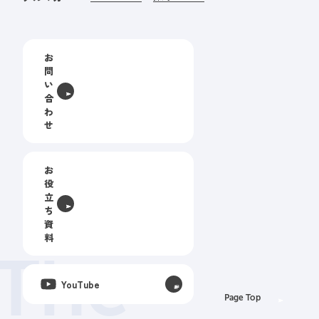
お
問
い
合
わ
せ
お
役
立
ち
資
料
The
YouTube
Page Top