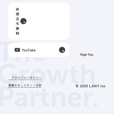
お
役
立
ち
資
料
The
YouTube
Page Top
Growth
プライバシーポリシー
Partner.
情報セキュリティー方針
© 2025 LANY Inc