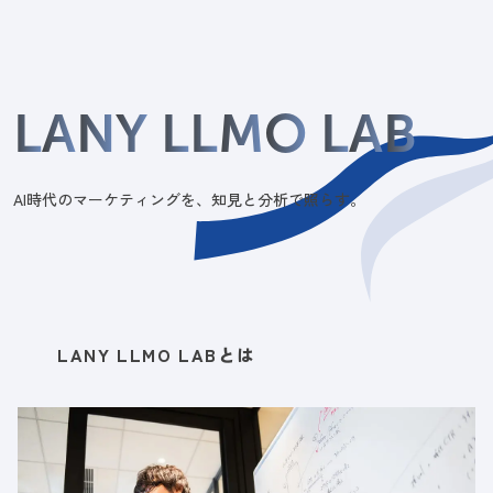
L
A
N
Y
L
L
M
O
L
A
B
AI時代のマーケティングを、知見と分析で照らす。
LANY LLMO LABとは