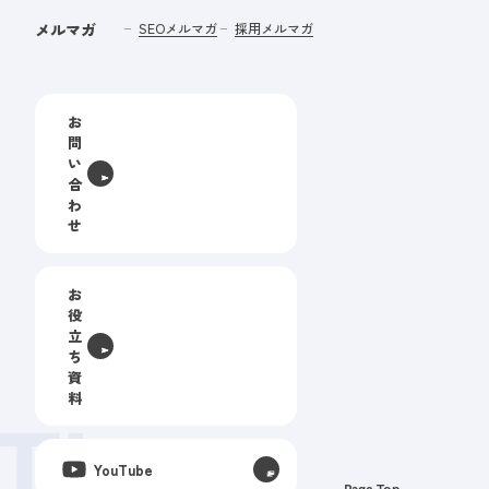
メルマガ
SEOメルマガ
採用メルマガ
お
問
い
合
わ
せ
お
役
立
ち
資
料
The
YouTube