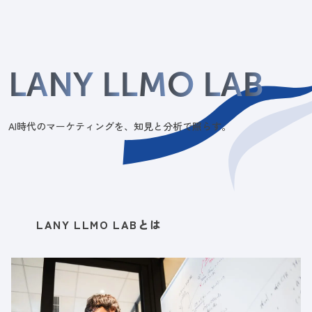
L
A
N
Y
L
L
M
O
L
A
B
AI時代のマーケティングを、知見と分析で照らす。
LANY LLMO LABとは