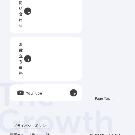
問
い
合
わ
せ
お
役
立
ち
資
料
The
YouTube
Page Top
Growth
プライバシーポリシー
情報セキュリティー方針