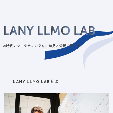
L
A
N
Y
L
L
M
O
L
A
B
AI時代のマーケティングを、知見と分析で照らす。
LANY LLMO LABとは