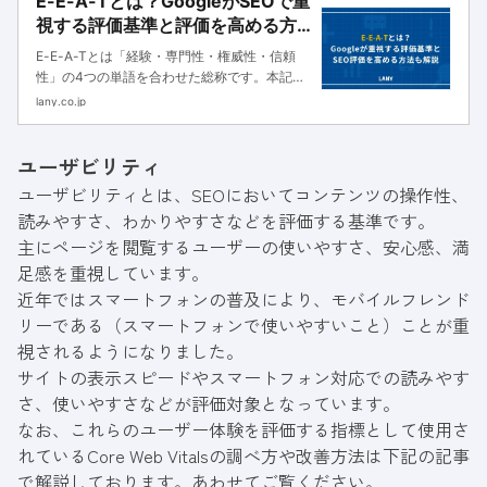
E-E-A-Tとは？GoogleがSEOで重
視する評価基準と評価を高める方
法も解説
E-E-A-Tとは「経験・専門性・権威性・信頼
性」の4つの単語を合わせた総称です。本記事
ではGoogleによるE-E-A-Tの評価基準や、評
lany.co.jp
価を高めるために効果的な11の対策方法を解説
します。
ユーザビリティ
ユーザビリティとは、SEOにおいてコンテンツの操作性、
読みやすさ、わかりやすさなどを評価する基準です。
主にページを閲覧するユーザーの使いやすさ、安心感、満
足感を重視しています。
近年ではスマートフォンの普及により、モバイルフレンド
リーである（スマートフォンで使いやすいこと）ことが重
視されるようになりました。
サイトの表示スピードやスマートフォン対応での読みやす
さ、使いやすさなどが評価対象となっています。
なお、これらのユーザー体験を評価する指標として使用さ
れているCore Web Vitalsの調べ方や改善方法は下記の記事
で解説しております。あわせてご覧ください。