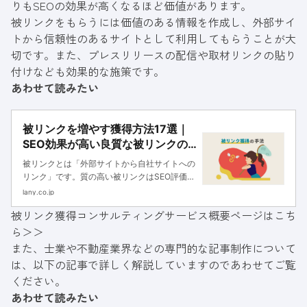
りもSEOの効果が高くなるほど価値があります。
被リンクをもらうには価値のある情報を作成し、外部サイ
トから信頼性のあるサイトとして利用してもらうことが大
切です。また、プレスリリースの配信や取材リンクの貼り
付けなども効果的な施策です。
あわせて読みたい
被リンクを増やす獲得方法17選｜
SEO効果が高い良質な被リンクの
増やし方
被リンクとは「外部サイトから自社サイトへの
リンク」です。質の高い被リンクはSEO評価を
高め、検索順位を決定する重要な要素です。本
lany.co.jp
記事では被リンクの役割、SEO効果、被リンク
被リンク獲得コンサルティングサービス概要ページはこち
を増やす獲得方法を解説します。
ら＞＞
また、士業や不動産業界などの専門的な記事制作について
は、以下の記事で詳しく解説していますのであわせてご覧
ください。
あわせて読みたい