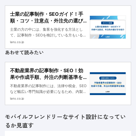
士業の記事制作・SEOガイド！手
順・コツ・注意点・外注先の選び
方を解説｜株式会社LANY | 企業の
士業の方の中には、集客を強化する方法とし
グロースパートナー (The Growth
て、記事制作・SEOを検討している方もいるの
Partner)
ではないでしょうか。士業で記事制作・SEOに
lany.co.jp
取り組む場合には、監修者のファクトチェック
あわせて読みたい
やE-E-A-Tを意識したライティングなどで、信
頼性の高いコンテンツを...
不動産業界の記事制作・SEO！効
果や作成手順、外注の判断基準を
解説
不動産業界の記事制作には、法律や税金、SEO
など幅広い専門知識が必要になるため、内製し
にくい領域です。本記事では、不動産業界の記
lany.co.jp
事制作・SEOが難しい理由や作成に必要な要
素、外注すべきかどうか判断する基準などを解
モバイルフレンドリーなサイト設計になってい
説します。
るか見直す