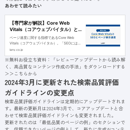
あわせて読みたい
【専門家が解説】Core Web
Vitals（コアウェブバイタル）と
SEOとページ表示速度
ページ速度に関する指標であるCore Web
Vitals（コアウェブバイタル）。「SEOにはど
れだけ影響があるのか」「Core Web Vitalsの
lany.co.jp
悪化要因と改善方法」を解説します。
※無料お役立ち資料：「レビューアップデートから読み解
く、高品質なコンテンツ作成の手法」をダウンロードする
＞＞
こちらから
2024年3月に更新された検索品質評価
ガイドラインの変更点
検索品質評価ガイドラインは定期的にアップデートされま
す。最新の更新月は2024年3月で、コアアップデートと合
わせて検索品質評価ガイドラインも変更されました。
更新されたのは「最低品質のページの例」のセクションで
す。信頼できないページの例として、新たに生成AIコンテ