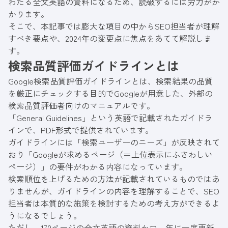
わたる全文英語の資料になるため、読破するには労力がか
かります。
そこで、本記事では膨大な項目の中から
SEO
担当者が理解
すべき要点や、2024年の変更点に焦点をあてて解説しま
す。
検索品質評価ガイドラインとは
Google検索品質評価ガイドラインとは、検索結果の品質
を厳正にチェックする目的でGoogleが用意した、外部の
検索品質評価者向けのマニュアルです。
「
General Guidelines
」という英語で記載されたガイドラ
インで、PDF形式で提供されています。
ガイドラインには「検索ユーザーのニーズ」が反映されて
おり「Googleが求めるページ（＝上位表示にふさわしい
ページ）」の要件がわかる内容になっています。
検索順位を上げるための方法が記載されているものではあ
りませんが、ガイドラインの内容を理解することで、SEO
担当者は本質的な施策を検討するための考え方ができるよ
うになるでしょう。
ただし、170ページの全文英語の資料かつ、年に一度更新