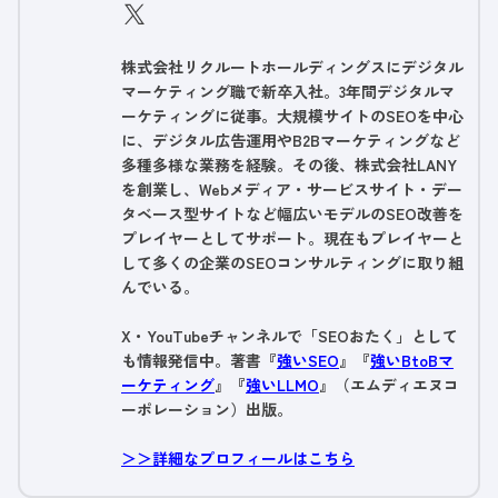
株式会社リクルートホールディングスにデジタル
マーケティング職で新卒入社。3年間デジタルマ
ーケティングに従事。大規模サイトのSEOを中心
に、デジタル広告運用やB2Bマーケティングなど
多種多様な業務を経験。その後、株式会社LANY
を創業し、Webメディア・サービスサイト・デー
タベース型サイトなど幅広いモデルのSEO改善を
プレイヤーとしてサポート。現在もプレイヤーと
して多くの企業のSEOコンサルティングに取り組
んでいる。
X・YouTubeチャンネルで「SEOおたく」として
も情報発信中。著書『
強いSEO
』『
強いBtoBマ
ーケティング
』『
強いLLMO
』（エムディエヌコ
ーポレーション）出版。
＞＞詳細なプロフィールはこちら