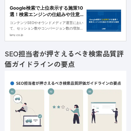
Google検索で上位表示する施策10
選！検索エンジンの仕組みや注意
点も解説
コンテンツSEOやオウンドメディア運営におい
て、セッション数やコンバージョン数の増加を
実現するためには、Google検索での上位表示
lany.co.jp
が欠かせません。上位表示によって、検索エン
ジンからユーザーに閲覧される機会が増え、認
SEO担当者が押さえるべき検索品質評
知拡大やリード獲得などの...
価ガイドラインの要点