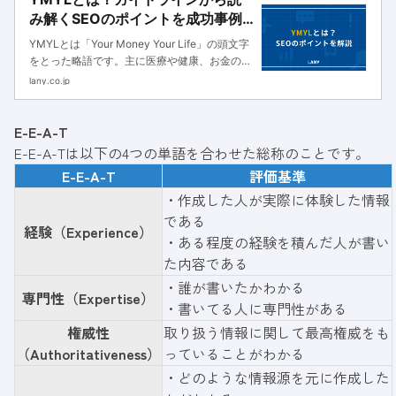
み解くSEOのポイントを成功事例
とともに解説
YMYLとは「Your Money Your Life」の頭文字
をとった略語です。主に医療や健康、お金のよ
うな人生を左右する可能性があるジャンルのこ
lany.co.jp
とを指します。YMYL領域は権威性や信頼性が
重視され、コンテンツの質もより高いものが求
E-E-A-T
められ...
E-E-A-Tは以下の4つの単語を合わせた総称のことです。
E-E-A-T
評価基準
・作成した人が実際に体験した情報
である
経験（Experience）
・ある程度の経験を積んだ人が書い
た内容である
・誰が書いたかわかる
専門性（Expertise）
・書いてる人に専門性がある
権威性
取り扱う情報に関して最高権威をも
（Authoritativeness）
っていることがわかる
・どのような情報源を元に作成した