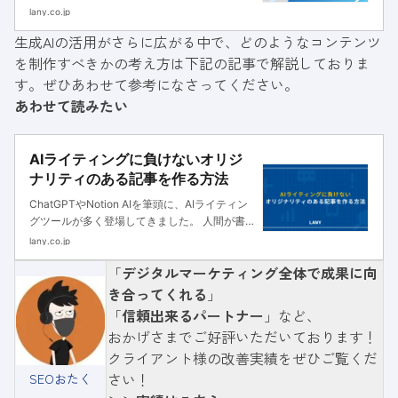
アカウントより告知されました。
lany.co.jp
https://twitter.com/googlesearchc/status/176
生成AIの活用がさらに広がる中で、どのようなコンテンツ
5060149662
を制作すべきかの考え方は下記の記事で解説しておりま
す。ぜひあわせて参考になさってください。
あわせて読みたい
AIライティングに負けないオリジ
ナリティのある記事を作る方法
ChatGPTやNotion AIを筆頭に、AIライティン
グツールが多く登場してきました。 人間が書
いた文章と大差のない精度の文章を作成するこ
lany.co.jp
とができ、コンテンツSEOに携わる者の中では
「
デジタルマーケティング全体で成果に向
大きな話題となっています。 AIライティングが
より高度
き合ってくれる
」
「
信頼出来るパートナー
」など、
おかげさまでご好評いただいております！
クライアント様の改善実績をぜひご覧くだ
さい！
SEOおたく