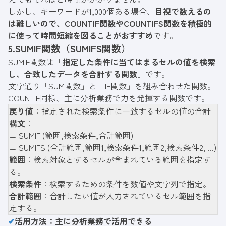
しかし、キーワードが1,000個ある場合、
目視で数えるの
は難しいので、COUNTIF関数やCOUNTIFS関数を積極的
に使って時間短縮を図ることがおすすめ
です。
5.SUMIF関数（SUMIFS関数）
SUMIF関数は「
指定した条件に当てはまるセルの値を検索
し、合致したデータを合計する関数
」です。
文字通り「SUM関数」と「IF関数」を組み合わせた関数。
COUNTIF同様、主に分析業務で力を発揮する関数です。
戻り値
：指定された検索条件に一致するセルの値の合計
構文
：
= SUMIF (範囲,検索条件,合計範囲)
= SUMIFS (合計範囲,範囲1,検索条件1,範囲2,検索条件2, ...)
範囲
：検索対象とするセルが含まれている範囲を指定す
る。
検索条件
：検索するための条件を数値や文字列で指定。
合計範囲
：合計したい値が入力されているセル範囲を指
定する。
✔
活用方法：主に分析業務で活用できる