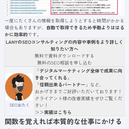
一度にたくさんの情報を取得しようとすると時間がかかる
場合もありますが、
自動で取得できるため手動よりははる
かに効率的
です。
LANYのSEOコンサルティングの内容や事例をより詳しく
知りたい方へ
無料で資料ダウンロードする
無料のSEO相談を申し込む
「
デジタルマーケティング全体で成果に向
き合ってくれる
」
「
信頼出来るパートナー
」など、
おかげさまでご好評いただいております！
クライアント様の改善実績をぜひご覧くだ
さい！
SEOおたく
＞＞
実績はこちら
関数を覚えれば本質的な仕事にかける