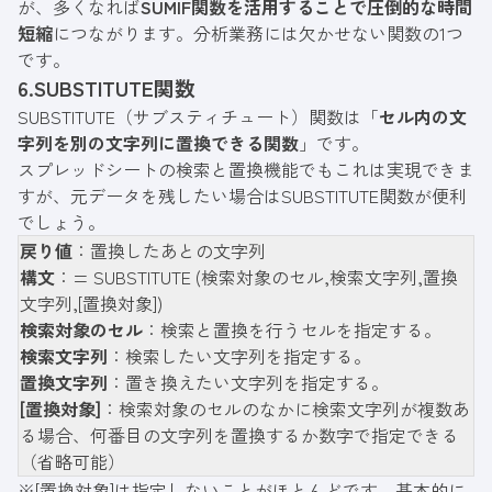
が、多くなれば
SUMIF関数を活用することで圧倒的な時間
短縮
につながります。分析業務には欠かせない関数の1つ
です。
6.SUBSTITUTE関数
SUBSTITUTE（サブスティチュート）関数は「
セル内の文
字列を別の文字列に置換できる関数
」です。
スプレッドシートの検索と置換機能でもこれは実現できま
すが、元データを残したい場合はSUBSTITUTE関数が便利
でしょう。
戻り値
：置換したあとの文字列
構文
：= SUBSTITUTE (検索対象のセル,検索文字列,置換
文字列,[置換対象])
検索対象のセル
：検索と置換を行うセルを指定する。
検索文字列
：検索したい文字列を指定する。
置換文字列
：置き換えたい文字列を指定する。
[置換対象]
：検索対象のセルのなかに検索文字列が複数あ
る場合、何番目の文字列を置換するか数字で指定できる
（省略可能）
※[置換対象]は指定しないことがほとんどです。基本的に