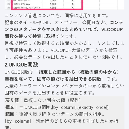
コンテンツ管理についても、同様に活用できます。
記事のタイトルやURL、カテゴリー、公開日など、
コンテ
ンツのメタデータをマスタにまとめていれば、VLOOKUP
関数を使って検索し取得
できます。
目視で検索して取得すると時間がかかるし、ミスしてしま
う可能性もあります。VLOOKUP大量のデータから検索
し、必要なデータを抽出したいときに使いたい関数です。
2.UNIQUE関数
UNIQUE関数は「
指定した範囲から（複数の値の中から）
重複を除いて、固有の値だけを抽出できる関数
」です。
大量のキーワードやコンテンツデータの中から重複しない
固有のデータを抽出するときに役立ちます。
戻り値
：重複しない固有の値（配列）
構文
：= UNIQUE(範囲,[by_column],[exactly_once])
範囲
：重複を取り除きたいデータの範囲を指定。
[by_column]
：列か行のどちらの重複を削除したいか指
定。