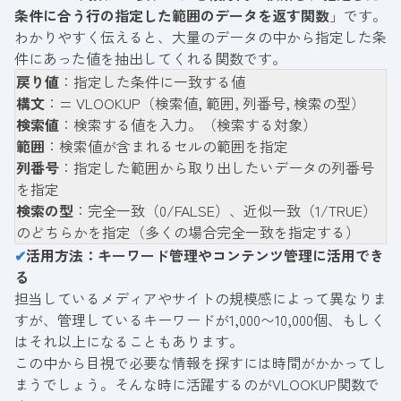
条件に合う行の指定した範囲のデータを返す関数
」です。
わかりやすく伝えると、大量のデータの中から指定した条
件にあった値を抽出してくれる関数です。
戻り値
：指定した条件に一致する値
構文
：= VLOOKUP（検索値, 範囲, 列番号, 検索の型）
検索値
：検索する値を入力。（検索する対象）
範囲
：検索値が含まれるセルの範囲を指定
列番号
：指定した範囲から取り出したいデータの列番号
を指定
検索の型
：完全一致（0/FALSE）、近似一致（1/TRUE）
のどちらかを指定（多くの場合完全一致を指定する）
✔
活用方法：キーワード管理やコンテンツ管理に活用でき
る
担当しているメディアやサイトの規模感によって異なりま
すが、管理しているキーワードが1,000〜10,000個、もしく
はそれ以上になることもあります。
この中から目視で必要な情報を探すには時間がかかってし
まうでしょう。そんな時に活躍するのがVLOOKUP関数で