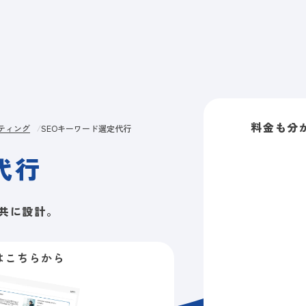
ビス
LANYとは
実績
ブログ
メディア
イベント
会社
料金も分
ルティング
SEOキーワード選定代行
代行
共に設計。
はこちらから