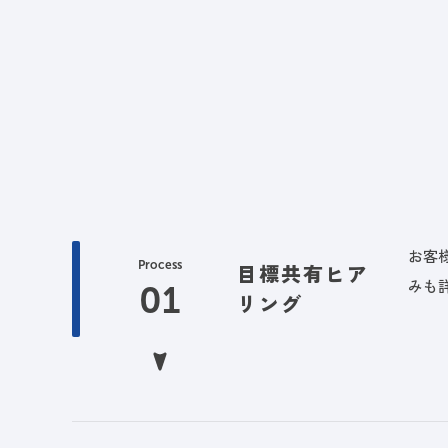
お客
Process
目標共有ヒア
みも
リング