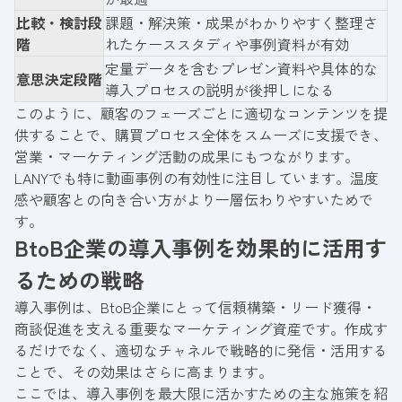
比較・検討段
課題・解決策・成果がわかりやすく整理さ
階
れたケーススタディや事例資料が有効
定量データを含むプレゼン資料や具体的な
意思決定段階
導入プロセスの説明が後押しになる
このように、顧客のフェーズごとに適切なコンテンツを提
供することで、購買プロセス全体をスムーズに支援でき、
営業・マーケティング活動の成果にもつながります。
LANYでも特に動画事例の有効性に注目しています。温度
感や顧客との向き合い方がより一層伝わりやすいためで
す。
BtoB企業の導入事例を効果的に活用す
るための戦略
導入事例は、BtoB企業にとって信頼構築・リード獲得・
商談促進を支える重要なマーケティング資産です。作成す
るだけでなく、適切なチャネルで戦略的に発信・活用する
ことで、その効果はさらに高まります。
ここでは、導入事例を最大限に活かすための主な施策を紹