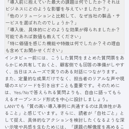
「導入前に抱えていた最大の課題は何でしたか？それは
ビジネスにどのような影響を与えていましたか？」
「他のソリューションと比較して、なぜ当社の製品・サ
ービスを選ばれたのでしょうか？」
「導入後、具体的にどのような効果が得られましたか？
可能であれば数値も教えてください」
「特に価値を感じた機能や特徴は何でしたか？その理由
も含めてお聞かせください」
インタビュー前には、こうした質問をまとめた質問票をあ
らかじめ共有しておくと、顧客側でも回答の準備がしやす
く、当日はスムーズで実りのある対話につながります。
また、定量的な成果だけでなく、担当者のリアルな声や現
場のエピソードを引き出すことも重要です。そのために
は、Yes/Noで答えられる質問よりも、自由に語ってもら
えるオープンエンド形式を中心に設計しましょう。
LANYでも「質の高い導入事例に共通するのは具体性があ
ること」と感じています。さらに、読者が「自社ごと」と
して捉え、具体的なアクションを検討したくなるような深
い示唆や共感を生むためには、「課題の解像度を高めるこ