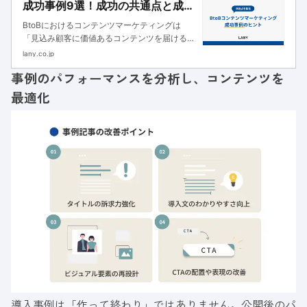
成功事例9選！成功の共通点と成果
を出す7ステップ
BtoBにおけるコンテンツマーケティングは
「見込み顧客に価値あるコンテンツを届けるこ
とで、事業目標の達成を目指すマーケティング
lany.co.jp
手法」です。リード獲得や育成、ファン化を通
事例のパフォーマンスを分析し、コンテンツを
じて問い合わせや商談につなげられます。しか
し2025年現在、BtoBにお...
最適化
導入事例は「作って終わり」ではありません。公開後のパ