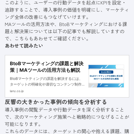
このように、ユーザーの行動データを起点にKPIを設定・
追跡することで、導入事例の価値を明確にし、マーケティ
ング全体の改善にもつなげていけます。
MAツールの活用方法や、BtoBマーケティングにおける課
題と解決策については以下の記事でも解説していますの
で、こちらもあわせてご確認ください。
あわせて読みたい
BtoBマーケティングの課題と解決
策｜MAツールの活用方法も解説
BtoBマーケティングの課題を解決するには、
ターゲットの明確化や適切なコンテンツ制作、
データ分析や部門間の連携が重要です。本記事
lany.co.jp
では、BtoBマーケティングにおける課題と解
反響の大きかった事例の傾向を分析する
決策について解説します。
導入事例の閲覧データや行動データを深く分析すること
で、次のマーケティング施策へと戦略的につなげることが
可能になります。
これらのデータには、ターゲットの関心や抱える課題、購