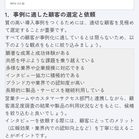
BtoBサービスサイトの基礎知識や構成要素、
lany.co.jp
運用のポイントや集客方法について解説しま
1．事例に適した顧客の選定と依頼
す。ぜひ参考にしてください。
質の高い導入事例をつくるためには、適切な顧客を見極め
て選定することが重要です。
すべての顧客が事例化に適しているとは限らないため、以
下のような観点をもとに絞り込みましょう。
顕著な成果と成功体験がある
共感を呼ぶような課題を乗り越えている
多様な業界や企業規模に対応できる
インタビュー協力に積極的である
ブランド力や業界での認知度が高い
長期的に製品・サービスを継続利用している
営業チームやカスタマーサクセス部門と連携しながら、顧
客満足度調査の結果や製品の利用状況などをもとに、候補
を絞り込むと良いでしょう。
インタビューを依頼する際には、顧客にとってのメリット
（広報効果・業界内での認知向上など）を丁寧に伝えるこ
とがポイントです。