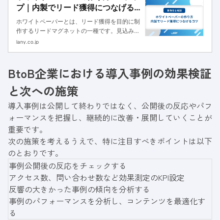
プ｜内製でリード獲得につなげる
コツを事例ベースで解説
ホワイトペーパーとは、リード獲得を目的に制
作するリードマグネットの一種です。見込み顧
客の課題解決につながるソリューションや自社
lany.co.jp
のノウハウ、独自調査の結果をまとめた資料の
制作をすることが主流となっており、マーケテ
BtoB企業における導入事例の効果検証
ィング施策の一環として取り組む...
と次への施策
導入事例は公開して終わりではなく、公開後の反応やパフ
ォーマンスを把握し、継続的に改善・展開していくことが
重要です。
次の施策を考えるうえで、特に注目すべきポイントは以下
のとおりです。
事例公開後の反応をチェックする
アクセス数、問い合わせ数など効果測定のKPI設定
反響の大きかった事例の傾向を分析する
事例のパフォーマンスを分析し、コンテンツを最適化す
る