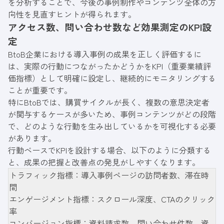
を分析することで、今後の事例制作やコンテンツ全体の方
向性を見直すヒントが得られます。
アクセス数、問い合わせ数など効果測定のKPI設
定
BtoB企業における導入事例の成果を正しく評価するに
は、実際の行動につながったかどうかをKPI（重要業績評
価指標）として明確に設定し、継続的にモニタリングする
ことが重要です。
特にBtoBでは、購買サイクルが長く、複数の意思決定者
が関与するケースが多いため、事例コンテンツがどの段階
で、どのような行動を生み出しているかを可視化する必要
があります。
行動ベースでKPIを設計する場合、以下のように分類する
と、成果の把握と改善点の発見がしやすくなります。
トラフィック指標：導入事例ページの訪問者数、滞在時
間
エンゲージメント指標：スクロール深度、CTAのクリック
率
コンバージョン指標：資料請求数、問い合わせ件数、資