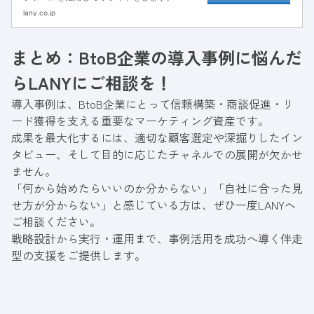
Clarityを用いるとユーザーのページ内行動（ク
lany.co.jp
リックやスクロール・離脱箇所）を細かく分析
できるため、精度の高い分析と仮説立案が可能
まとめ：BtoB企業の導入事例に悩んだ
です。
らLANYにご相談を！
導入事例は、BtoB企業にとって信頼構築・商談促進・リ
ード獲得を支える重要なマーケティング資産です。
成果を最大化するには、適切な顧客選定や深掘りしたイン
タビュー、そして目的に応じたチャネルでの展開が欠かせ
ません。
「何から始めたらいいのか分からない」「自社に合った見
せ方が分からない」と感じている方は、ぜひ一度LANYへ
ご相談ください。
戦略設計から実行・運用まで、事例活用を成功へ導く伴走
型の支援をご提供します。