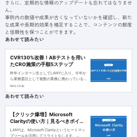
さらに、定期的な情報のアップデートも忘れてはなりませ
ん。
事例内の数値や成果が古くなっていないかを確認し、新た
な成果や長期的効果を補足することで、コンテンツの鮮度
と信頼性を保つことができます。
あわせて読みたい
CVR130%改善！ABテストを用い
たCRO施策の手順5ステップ
昨年インターン生としてLANYに入り、今年か
ら業務委託として複数の業務に携わっているゆ
うき（@yuki-chinese）です。 「検索順位を
lany.co.jp
上げるのは無理だし、広告も打てない…でも売
あわせて読みたい
り上げを2倍にすることはできませんか…？」
みなさんはこの
【クリック爆増】Microsoft
Clarityの使い方｜見るべきポイン
トと記事改善方法
LANYは、Microsoft Clarityというヒートマッ
プツールを活用してリライトをします。