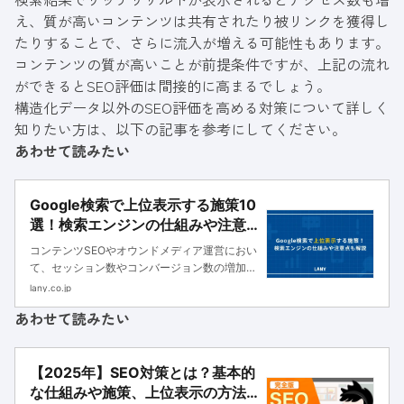
え、質が高いコンテンツは共有されたり被リンクを獲得し
たりすることで、さらに流入が増える可能性もあります。
コンテンツの質が高いことが前提条件ですが、上記の流れ
ができるとSEO評価は間接的に高まるでしょう。
構造化データ以外のSEO評価を高める対策について詳しく
知りたい方は、以下の記事を参考にしてください。
あわせて読みたい
Google検索で上位表示する施策10
選！検索エンジンの仕組みや注意
点も解説
コンテンツSEOやオウンドメディア運営におい
て、セッション数やコンバージョン数の増加を
実現するためには、Google検索での上位表示
lany.co.jp
が欠かせません。上位表示によって、検索エン
あわせて読みたい
ジンからユーザーに閲覧される機会が増え、認
知拡大やリード獲得などの...
【2025年】SEO対策とは？基本的
な仕組みや施策、上位表示の方法