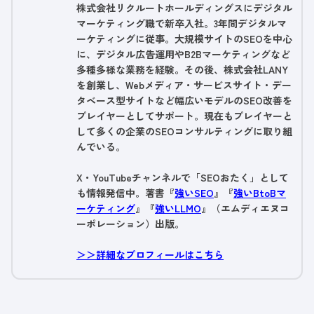
株式会社リクルートホールディングスにデジタル
マーケティング職で新卒入社。3年間デジタルマ
ーケティングに従事。大規模サイトのSEOを中心
に、デジタル広告運用やB2Bマーケティングなど
多種多様な業務を経験。その後、株式会社LANY
を創業し、Webメディア・サービスサイト・デー
タベース型サイトなど幅広いモデルのSEO改善を
プレイヤーとしてサポート。現在もプレイヤーと
して多くの企業のSEOコンサルティングに取り組
んでいる。
X・YouTubeチャンネルで「SEOおたく」として
も情報発信中。著書『
強いSEO
』『
強いBtoBマ
ーケティング
』『
強いLLMO
』（エムディエヌコ
ーポレーション）出版。
＞＞詳細なプロフィールはこちら