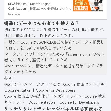
を事例に基づき解説｜株式会社
SEO対策とは、"Search Engine
LANY | 企業のグロースパートナー
Optimization"（検索エンジン最適化）のこと
(The Growth Partner)
です。Googleをはじめとする検索エンジン経
lany.co.jp
由のアクセス数を増やすための手法です。検索
構造化データは初心者でも使える？
エンジンでホームページを上位表示...
初心者でもSEOにおける構造化データの利用は可能です。
利用可能な理由は、以下のとおりです。
一般的にGoogleはJSON‑LD形式の構造化データを推奨し
ており、初心者でも導入しやすいため
マークアップの基本を学ぶための「
schema.org
」の初心
者向けガイドも整備されているため
WordPressには、構造化データの記述を簡単にするプラ
グインがあるため
参考：
構造化データ マークアップとは | Google 検索セントラル |
Documentation | Google for Developers
Google 検索上の構造化データ ガイドライン | Google 検索
セントラル | Documentation | Google for Developers
リッチリザルトやナレッジパネルは必ず表示さ