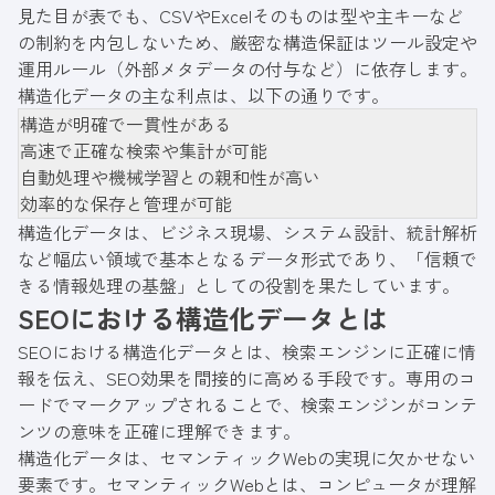
見た目が表でも、CSVやExcelそのものは型や主キーなど
の制約を内包しないため、厳密な構造保証はツール設定や
運用ルール（外部メタデータの付与など）に依存します。
構造化データの主な利点は、以下の通りです。
構造が明確で一貫性がある
高速で正確な検索や集計が可能
自動処理や機械学習との親和性が高い
効率的な保存と管理が可能
構造化データは、ビジネス現場、システム設計、統計解析
など幅広い領域で基本となるデータ形式であり、「信頼で
きる情報処理の基盤」としての役割を果たしています。
SEOにおける構造化データとは
SEOにおける構造化データとは、検索エンジンに正確に情
報を伝え、SEO効果を間接的に高める手段です。専用のコ
ードでマークアップされることで、検索エンジンがコンテ
ンツの意味を正確に理解できます。
構造化データは、セマンティックWebの実現に欠かせない
要素です。セマンティックWebとは、コンピュータが理解