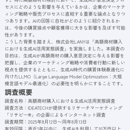
セスにどのような影響を与えているかは、企業のマーケテ
ィング戦略や販売プロセスに直結する重要な論点となりつ
つあります。AIの回答に自社がどのように紹介されるか
は、今後の購買接点や顧客獲得に大きな影響を及ぼす可能
性があります。
こうした背景を踏まえ、株式会社LANYは「高額商材購入
における生成AI活用実態調査」を実施しました。本調査の
目的は、生成AIが高額商材の購入意思決定に与える影響を
把握し、企業のマーケティング戦略や消費者行動に新しい
視点を提供するとともに、生成AI時代の購買体験最適化に
向けたLLMO（Large Language Model Optimization：大規
模言語モデル最適化）の必要性を明らかにすることです。
調査概要
調査名称：高額商材購入における生成AI活用実態調査
調査方法：IDEATECHが提供するリサーチマーケティング
「リサピー®︎」の企画によるインターネット調査
調査期間：2025年8月12日〜同年8月13日
有効回答：直近1年以内に、生成AIを利用して10万円以上