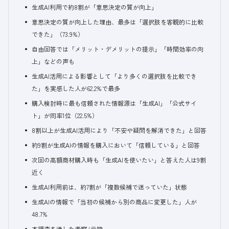
生成AI利用で約8割が「意思決定の質が向上」
意思決定の質が向上した理由、最多は「選択肢を客観的に比較
できた」（73.9%）
自由回答では「メリット・デメリットの提示」「時間効率の向
上」などの声も
生成AI活用による影響として「より多くの選択肢を比較でき
た」を実感した人が62.2%で最多
購入検討時に最も信頼された情報源は「生成AI」「公式サイ
ト」が同率1位（22.5%）
8割以上が生成AI活用により「不安や疑問を解消できた」と回答
約9割が生成AIの情報を購入において「信頼している」と回答
次回の高額商材購入時も「生成AIを使いたい」と答えた人は9割
近く
生成AI利用前は、約7割が「複数候補で迷っていた」状態
生成AIの情報で「当初の候補から別の商品に変更した」人が
48.7%
本調査を通した考察/示唆