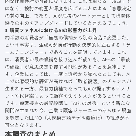
的な比較検討が可能になります。これは単なる「時短」で
はなく、検討の範囲と深度を広げることによる「意思決定
の質の向上」であり、AIが思考のパートナーとして購買体
験そのものをアップグレードしていると言えるでしょう。
3. 購買ファネルにおけるAIの影響力が上昇
約半数の消費者が「当初の候補から別の商品に変更した」
という事実は、生成AIが購買行動を決定的に左右する「ゲ
ームチェンジャー」であることを証明しています。これ
は、消費者が最終候補を絞り込んだ後でも、AIへの「最後
の確認」が意思決定を覆す可能性があることを意味しま
す。企業にとっては、一度は選考から漏れたとしても、AI
上での客観的な評価が高ければ「敗者復活」のチャンスが
生まれる一方、最有力候補であってもAIが提示するデメリ
ットや代替案によって顧客を失うリスクがあるということ
です。顧客接点の最終段階に「AIとの対話」という新たな
関門が生まれた今、企業は顧客ジャーニーのあらゆる場面
を想定したLLMO（大規模言語モデル最適化）の視点が不
可欠となります。
本調査のまとめ