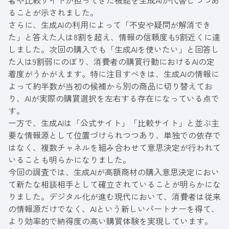
者や比較サイトが担ってきた機能を生成AIが代替しつつあ
ることが示されました。
さらに、生成AIの利用によって「不安や疑問が解消でき
た」と答えた人は8割を超え、情報の信頼度も9割近くに達
しました。次回の購入でも「生成AIを使いたい」と回答し
た人は9割弱にのぼり、消費者の購買行動におけるAIの定
着度がうかがえます。特に注目すべきは、生成AIの情報に
よって約半数が当初の候補から別の商品に切り替えてお
り、AIが実際の購買選択を左右する存在になっている点で
す。
一方で、生成AIは「公式サイト」「比較サイト」と並ぶ主
要な情報源として位置づけられつつあり、単独での依存で
はなく、複数チャネルを組み合わせて意思決定が行われて
いることも明らかになりました。
今回の調査では、生成AIが高額商材の購入意思決定におい
て新たな相談相手として確立されていることが明らかにな
りました。デジタル化が進む現代において、消費者は従来
の情報源だけでなく、AIという新しいパートナーを得て、
より効率的で納得度の高い購買体験を実現しています。