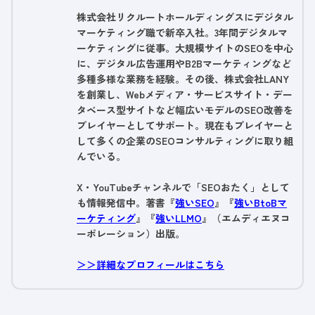
株式会社リクルートホールディングスにデジタル
マーケティング職で新卒入社。3年間デジタルマ
ーケティングに従事。大規模サイトのSEOを中心
に、デジタル広告運用やB2Bマーケティングなど
多種多様な業務を経験。その後、株式会社LANY
を創業し、Webメディア・サービスサイト・デー
タベース型サイトなど幅広いモデルのSEO改善を
プレイヤーとしてサポート。現在もプレイヤーと
して多くの企業のSEOコンサルティングに取り組
んでいる。
X・YouTubeチャンネルで「SEOおたく」として
も情報発信中。著書『
強いSEO
』『
強いBtoBマ
ーケティング
』『
強いLLMO
』（エムディエヌコ
ーポレーション）出版。
＞＞詳細なプロフィールはこちら