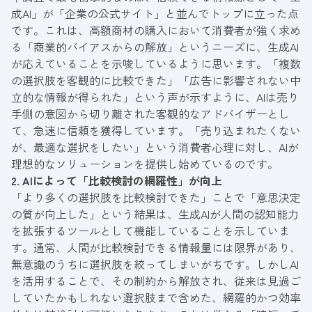
成AI」が「企業の公式サイト」と並んでトップに立った点
です。これは、高額商材の購入において消費者が強く求め
る「商業的バイアスからの解放」というニーズに、生成AI
が応えていることを示唆しているように思います。「複数
の選択肢を客観的に比較できた」「広告に影響されない中
立的な情報が得られた」という声が示すように、AIは売り
手側の意図から切り離された客観的なアドバイザーとし
て、急速に信頼を獲得しています。「売り込まれたくない
が、最適な選択をしたい」という消費者心理に対し、AIが
理想的なソリューションを提供し始めているのです。
2. AIによって「比較検討の網羅性」が向上
「より多くの選択肢を比較検討できた」ことで「意思決定
の質が向上した」という結果は、生成AIが人間の認知能力
を拡張するツールとして機能していることを示していま
す。通常、人間が比較検討できる情報量には限界があり、
無意識のうちに選択肢を絞ってしまいがちです。しかしAI
を活用することで、その制約から解放され、従来は見過ご
していたかもしれない選択肢まで含めた、網羅的かつ効率