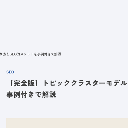
ビス
LANYとは
実績
ブログ
メディア
イベント
会社
り方とSEO的メリットを事例付きで解説
SEO
【完全版】トピッククラスターモデル
事例付きで解説