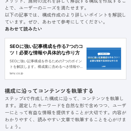
メリット、施術の流れを詳しく解説する構成を作成するこ
とで、ユーザーのニーズを満たせます。
以下の記事では、構成作成のより詳しいポイントを解説し
ています。ぜひ、あわせて参考にしてください。
あわせて読みたい
SEOに強い記事構成を作る7つのコ
ツ！必要な情報や具体的な作り方
SEOに強い記事構成を作るための7つのポイン
トを解説します。構成案に含めるべき情報や具
体的なステップ、作り方の例を元に、記事を読
lany.co.jp
んだ後には読者の皆さんが実際に記事構成を作
れる状態になっているでしょう。
構成に沿ってコンテンツを執筆する
ステップ4で作成した構成に沿って、コンテンツを執筆し
ます。選定したキーワードを自然な形で含めつつ、ユーザ
ーにとって有益な情報を提供することが大切です。内容が
わかりやすく、読みやすい文章で執筆することを心がけま
しょう。