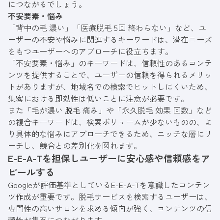
につながるでしょう。
不安要素・悩み
「背中の毛 濃い」「医療脱毛 5回 終わらない」など、ユ
ーザーの不安や悩みに関連するキーワードは、潜在ニーズ
をもつユーザーへのアプローチに役立ちます。
「不安要素・悩み」のキーワードは、信頼性のあるコンテ
ンツを提供することで、ユーザーの信頼を得られるメリッ
トがありますが、地域名での検索でヒットしにくいため、
集客における即効性は低いことに注意が必要です。
また「毛が濃い 脱毛 痛み」や「永久脱毛 効果 回数」など
の複合キーワードは、検索ボリュームが少ないものの、よ
り具体的な悩みにアプローチできるため、ニッチな層にリ
ーチし、競合との差別化を図れます。
E-E-A-Tを担保しユーザーに安心感や信頼感をア
ピールする
Googleが評価基準としているE-E-A-Tを意識したコンテン
ツ作成が重要です。脱毛サービスを検索するユーザーは、
専門性の高いサロンを求める傾向が強く、コンテンツの信
頼性が集客につながります。