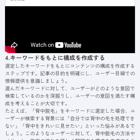
には、キーワード選定および対策キーワードで
の上位表示が必要です。競合他社が対策してい
るキーワードを見よう見まね...
4.キーワードをもとに構成を作成する
選定したキーワードをもとにコンテンツの構成を作成する
ステップです。記事の目的を明確にし、ユーザー目線での
情報提供を意識しましょう。
選んだキーワードに対して、ユーザーがどのような意図で
検索しているのかを深掘りし、ユーザーの意図を満たす構
成を考えることが大切です。
たとえば、「背中脱毛」をキーワードに選定した場合、ユ
ーザーが検索する背景には「自分では背中の毛を処理でき
ない」「背中をきれいに見せたい」といった悩みがあるで
しょう。このようなユーザーに対して、背中脱毛の方法や