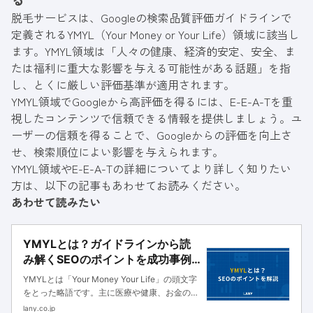
脱毛サービスは、Googleの検索品質評価ガイドラインで
定義されるYMYL（Your Money or Your Life）領域に該当し
ます。YMYL領域は「人々の健康、経済的安定、安全、ま
たは福利に重大な影響を与える可能性がある話題」を指
し、とくに厳しい評価基準が適用されます。
YMYL領域でGoogleから高評価を得るには、E-E-A-Tを重
視したコンテンツで信頼できる情報を提供しましょう。ユ
ーザーの信頼を得ることで、Googleからの評価を向上さ
せ、検索順位によい影響を与えられます。
YMYL領域やE-E-A-Tの詳細についてより詳しく知りたい
方は、以下の記事もあわせてお読みください。
あわせて読みたい
YMYLとは？ガイドラインから読
み解くSEOのポイントを成功事例
とともに解説
YMYLとは「Your Money Your Life」の頭文字
をとった略語です。主に医療や健康、お金のよ
うな人生を左右する可能性があるジャンルのこ
lany.co.jp