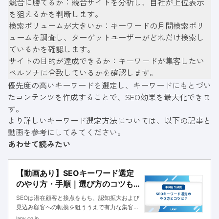
競合に勝てるか：競合サイトを分析し、自社が上位表示
を狙えるかを判断します。
検索ボリュームが大きいか：キーワードの月間検索ボリ
ュームを調査し、ターゲットユーザーがどれだけ検索し
ているかを確認します。
サイトの目的が達成できるか：キーワードが集客したい
ペルソナに合致しているかを確認します。
優先度の高いキーワードを選定し、キーワードにもとづい
たコンテンツを作成することで、SEO効果を最大化できま
す。
より詳しいキーワード選定方法については、以下の記事と
動画を参考にしてみてください。
あわせて読みたい
【動画あり】SEOキーワード選定
のやり方・手順｜選び方のコツも
解説
SEOは潜在顧客と接点をもち、認知拡大および
見込み顧客への転換を狙ううえで有力な集客手
法です。しかし、このSEOの恩恵を受けるため
lany.co.jp