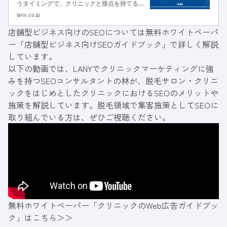
うタイミングで、クリニックと接点を持てるよ
うに集客をおこなうことが重要です。本記事で
lany.co.jp
は、集客に効果的な方法や注意点、成果を出す
店舗型ビジネス向けのSEOについては
無料ホワイトペーパ
ためのコツを支援実績にもとづき解説します。
ー「店舗型ビジネス向けSEOガイドブック」
で詳しく解説
しています。
以下の動画では、LANYでクリニックマーケティングに強
みを持つSEOコンサルタントの林が、脱毛サロン・クリニ
ックをはじめとしたクリニックにおけるSEOのメリットや
施策を解説しています。脱毛領域で集客施策としてSEOに
取り組んでいる方は、ぜひご視聴ください。
無料ホワイトペーパー「クリニックのWeb広告ガイドブッ
ク」はこちら＞＞