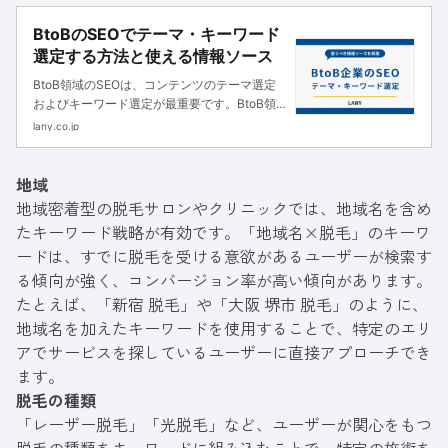
BtoBのSEOでテーマ・キーワード
選定する方法と使える情報ソース
BtoB領域のSEOは、コンテンツのテーマ選定
およびキーワード選定が最重要です。BtoB領
域でSEOを行なっていく上で使える情報ソース
lany.co.jp
を解説します。
地域
地域密着型の脱毛サロンやクリニックでは、地域名を含め
たキーワード戦略が有効です。「地域名×脱毛」のキーワ
ードは、すでに脱毛を受ける意欲があるユーザーが検索す
る傾向が強く、コンバージョン率が高い傾向があります。
たとえば、「新宿 脱毛」や「大阪 堺市 脱毛」のように、
地域名を加えたキーワードを使用することで、特定のエリ
アでサービスを探しているユーザーに直接アプローチでき
ます。
脱毛の種類
「レーザー脱毛」「光脱毛」など、ユーザーが関心をもつ
脱毛の種類をキーワードに組み込むことで、特定の施術を