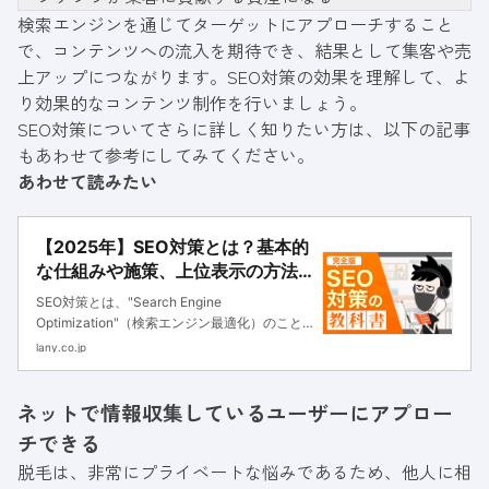
検索エンジンを通じてターゲットにアプローチすること
で、コンテンツへの流入を期待でき、結果として集客や売
上アップにつながります。SEO対策の効果を理解して、よ
り効果的なコンテンツ制作を行いましょう。
SEO対策についてさらに詳しく知りたい方は、以下の記事
もあわせて参考にしてみてください。
あわせて読みたい
【2025年】SEO対策とは？基本的
な仕組みや施策、上位表示の方法
を事例に基づき解説｜株式会社
SEO対策とは、"Search Engine
LANY | 企業のグロースパートナー
Optimization"（検索エンジン最適化）のこと
(The Growth Partner)
です。Googleをはじめとする検索エンジン経
lany.co.jp
由のアクセス数を増やすための手法です。検索
エンジンでホームページを上位表示...
ネットで情報収集しているユーザーにアプロー
チできる
脱毛は、非常にプライベートな悩みであるため、他人に相