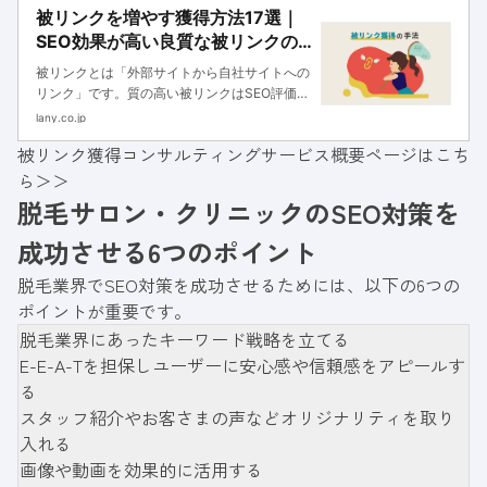
被リンクを増やす獲得方法17選｜
SEO効果が高い良質な被リンクの
増やし方
被リンクとは「外部サイトから自社サイトへの
リンク」です。質の高い被リンクはSEO評価を
高め、検索順位を決定する重要な要素です。本
lany.co.jp
記事では被リンクの役割、SEO効果、被リンク
被リンク獲得コンサルティングサービス概要ページはこち
を増やす獲得方法を解説します。
ら＞＞
脱毛サロン・クリニックのSEO対策を
成功させる6つのポイント
脱毛業界でSEO対策を成功させるためには、以下の6つの
ポイントが重要です。
脱毛業界にあったキーワード戦略を立てる
E-E-A-Tを担保しユーザーに安心感や信頼感をアピールす
る
スタッフ紹介やお客さまの声などオリジナリティを取り
入れる
画像や動画を効果的に活用する