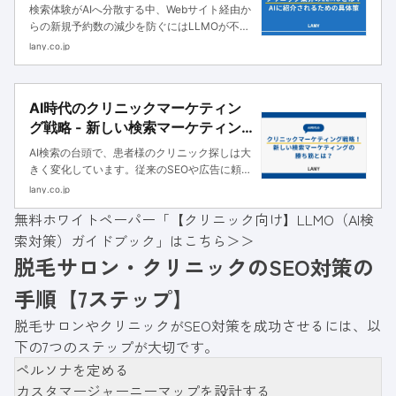
検索体験がAIへ分散する中、Webサイト経由か
らの新規予約数の減少を防ぐにはLLMOが不可
欠です。AIに自院を推奨してもらうための視点
lany.co.jp
と8つの実践策を、クリニック向けに紹介しま
す。
AI時代のクリニックマーケティン
グ戦略 - 新しい検索マーケティン
グの勝ち筋とは？
AI検索の台頭で、患者様のクリニック探しは大
きく変化しています。従来のSEOや広告に頼る
だけでは集患は難しくなる時代へ。本記事で
lany.co.jp
は、AI時代に選ばれるクリニックになるための
無料ホワイトペーパー「【クリニック向け】LLMO（AI検
最新マーケティング戦略を解説します。
索対策）ガイドブック」はこちら＞＞
脱毛サロン・クリニックのSEO対策の
手順【7ステップ】
脱毛サロンやクリニックがSEO対策を成功させるには、以
下の7つのステップが大切です。
ペルソナを定める
カスタマージャーニーマップを設計する