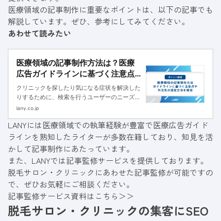
医療領域の記事制作に重要なポイントは、以下の記事でも
解説しています。ぜひ、参考にしてみてください。
あわせて読みたい
医療領域の記事制作方法は？医療
広告ガイドラインに基づく注意点
や外注時のポイントを解説
クリニックを探したり気になる症状を解決した
りするために、検索を行うユーザーのニーズに
応えた記事を制作して集患するコンテンツSEO
lany.co.jp
は、医療領域のマーケティング手法としても注
LANYには医療領域での執筆経験が豊富で医療広告ガイド
目を集めています。しかし、医療に関する情報
ラインを熟知したライターが多数在籍しており、知見を活
発信は信頼性や正確性が重視さ...
かして記事制作にあたっています。
また、LANYでは記事監修サービスを提供しております。
脱毛サロン・クリニックにあわせた記事監修が可能ですの
で、ぜひお気軽にご相談ください。
記事監修サービス資料はこちら＞＞
脱毛サロン・クリニックの集客にSEO