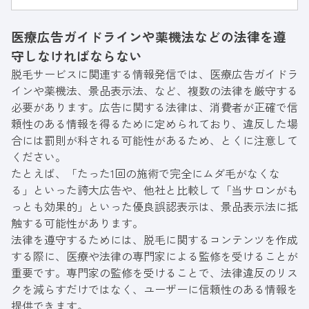
とを指します。YMYL領域は権威性や信頼性が
重視され、コンテンツの質もより高いものが求
医療広告ガイドラインや薬機法などの法律を遵
められ...
守しなければならない
脱毛サービスに関連する情報発信では、医療広告ガイドラ
インや薬機法、景品表示法、など、複数の法律を厳守する
必要があります。広告に関する法律は、消費者が正確で信
頼性のある情報を得るために定められており、違反した場
合には罰則が科される可能性があるため、とくに注意して
ください。
たとえば、「たった1回の施術で完全にムダ毛がなくな
る」といった誇大広告や、他社と比較して「当サロンがも
っとも効果的」といった優良誤認表示は、景品表示法に抵
触する可能性があります。
法律を遵守するためには、脱毛に関するコンテンツを作成
する際に、医療や法律の専門家による監修を受けることが
重要です。専門家の監修を受けることで、法律違反のリス
クを減らすだけではなく、ユーザーに信頼性のある情報を
提供できます。