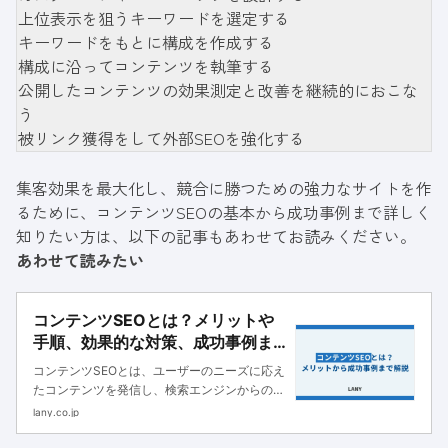
上位表示を狙うキーワードを選定する
キーワードをもとに構成を作成する
構成に沿ってコンテンツを執筆する
公開したコンテンツの効果測定と改善を継続的におこな
う
被リンク獲得をして外部SEOを強化する
集客効果を最大化し、競合に勝つための強力なサイトを作
るために、コンテンツSEOの基本から成功事例まで詳しく
知りたい方は、以下の記事もあわせてお読みください。
あわせて読みたい
コンテンツSEOとは？メリットや
手順、効果的な対策、成功事例ま
で解説
コンテンツSEOとは、ユーザーのニーズに応え
たコンテンツを発信し、検索エンジンからの集
客を狙う手法です。本記事では、コンテンツ
lany.co.jp
SEOの手順や取り組むメリット、必要な費用と
成功事例まで詳しく解説します。