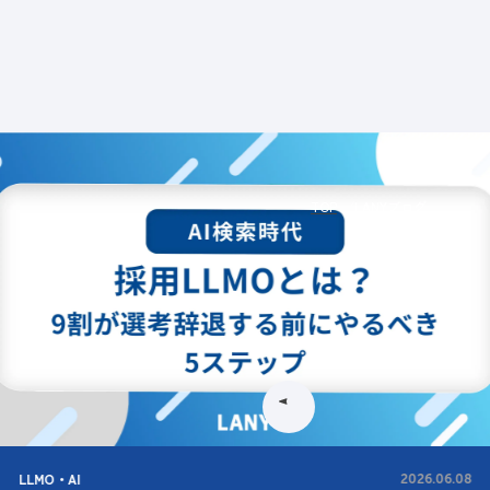
ビス
LANYとは
実績
ブログ
メディア
イベント
会社
TOP
LANYブログ
LLMO・AI
2026.06.08