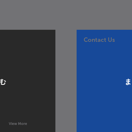
Contact Us
む
View More