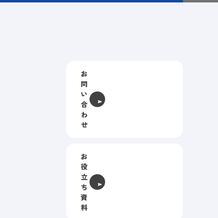
お
問
い
合
わ
せ
お
役
立
ち
資
料