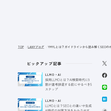
サー
TOP
LANYブログ
YMYLとは？ガイドラインから読み解くSEO
ピックアップ記事
LLMO・AI
採用LLMOとは？AI検索時代に9
割が選考辞退する前にやるべき5
ステップ
LLMO・AI
LLMOとは？SEOとの違いや生成
AI時代の対策方法をわかりやす