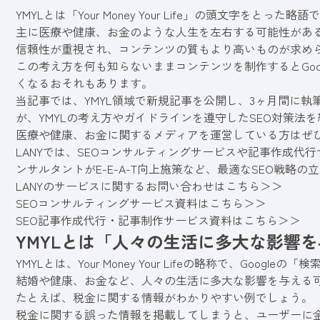
YMYLとは「Your Money Your Life」の頭文字をとった略語
主に医療や健康、お金のような人生を左右する可能性がある
信頼性が重視され、コンテンツの質もより高いものが求め
この考え方を何も知らないままコンテンツを制作するとGoo
くなるおそれもあります。
当記事では、YMYL領域で新規記事を公開し、3ヶ月間に執
が、YMYLの考え方やガイドラインを遵守した
SEO
対策法を
医療や健康、お金に関するメディアを運営している方はぜ
LANYでは、SEOコンサルティングサービスや記事作成代
ンサルタントがE-E-A-T向上施策など、最適なSEO戦略
LANYのサービスに関するお問い合わせはこちら＞＞
SEOコンサルティングサービス資料はこちら＞＞
SEO記事作成代行・記事制作サービス資料はこちら＞＞
YMYLとは「人々の生活に多大な影響
YMYLとは、Your Money Your Lifeの略称で、Googleの「
検
結婚や健康、お金など、人々の生活に多大な影響を与える可
たとえば、税金に関する情報がわかりやすい例でしょう。
税金に関する誤った情報を掲載してしまうと、ユーザーに