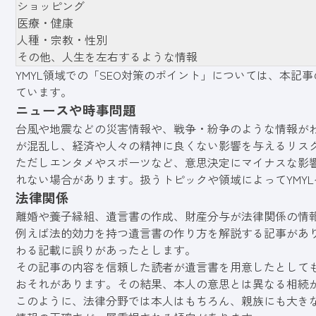
ショッピング
医療・健康
人種・宗教・性別
その他、人生を左右するような情報
YMYL領域での「SEO対策のポイント」については、本記事
ています。
ニュースや時事問題
台風や地震などの災害情報や、戦争・紛争のような情報が
が混乱し、経済や人々の精神に良くない影響を与えるリス
ただしエンタメやスポーツなど、意思決定にマイナスな影響
れない場合があります。扱うトピックや領域によってYMY
法律関係
離婚や養子縁組、遺言書の作成、財産分与が法律関係の情
例えば法的効力を持つ遺言書の作り方を解説する記事があ
わる記載に誤りがあったとします。
その記事の内容を信頼した読者が遺言書を用意したとして
おそれがあります。その結果、本人の意思とは異なる相続
このように、法律分野では本人はもちろん、親族にも大き