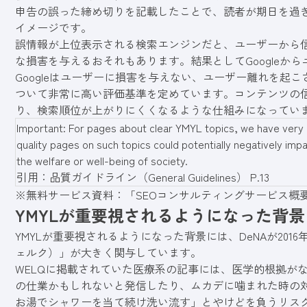
申告の誤った締め切りを記載したことで、読者が期日を過
イメージです。
誤情報が上位表示される検索エンジンだと、ユーザーから
な損害を与えるおそれもあります。結果としてGoogleか
Googleはユーザーに損害を与えない、ユーザー離れを起こ
ついて非常に高い
評価基準を定めています。コンテンツの
り、検索順位が上がりにくくなるような仕組み
になってい
Important: For pages about clear YMYL topics, we have very 
quality pages on such topics could potentially negatively impact
the welfare or well-being of society.
引用：
品質ガイドライン（General Guidelines） P.13
※無料サービス資料：
「SEOコンサルティングサービス概
YMYLが重要視されるようになった背景
YMYLが重要視されるようになった背景には、DeNAが201
ェルク）」が大きく関与しています。
WELQに掲載されていた医療系の記事には、医学的根拠が
の仕業かもしれないと発信したり、ムカデに噛まれた時の対処
お湯でシャワーを当て続け洗い流す」とやけどを負うリス