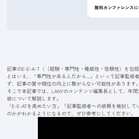
無料カンファレンスに
記事のE-E-A-T（（経験・専門性・権威性・信頼性）を包
とはいえ、「専門性がある人だから...」といって記事監
ず、記事の質や順位の向上に繋がらない可能性があります
そこで本記事では、LANYのコンテンツ編集長として、年間
修について解説します。
「E-E-ATを高めたい方」
「記事監修者への依頼を検討して
のかがわかるようになるので、ぜひ参考にしてください。