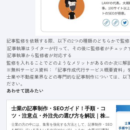
記事監修を依頼する際、以下の2つの種類のどちらかで監
記事執筆はライターが行って、その後に監修者がチェック
記事執筆から監修者が対応する
監修を入れることでどのようなメリットがあるのか次に解
※無料サービス資料：「記事作成代行サービス概要資料」
士業や不動産業界などの専門的な記事制作については、以
ださい。
あわせて読みたい
士業の記事制作・SEOガイド！手順・コ
ツ・注意点・外注先の選び方を解説｜株式
会社LANY | 企業のグロースパートナー
士業の方の中には、集客を強化する方法として、記事制作・SEO
を検討している方もいるのではないでしょうか。士業で記事制