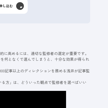
申し込む
括的に高めるには、
適切な監修者の選定が重要です。
修者を何となくで選んでしまうと、十分な効果が得られ
。
300記事以上のディレクションを務める浅井が記事監
いる方」は、どういった観点で監修者を選べばいい