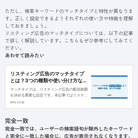
ただし、検索キーワードのマッチタイプと特性が異なりま
す。正しく設定できるようそれぞれの使い方や特徴を理解
しておきましょう。
リスティング広告のマッチタイプについては、以下の記事
で詳しく解説しています。こちらもぜひ参考にしてみてく
ださい。
あわせて読みたい
リスティング広告のマッチタイプ
とは？3つの種類や使い分け方など
を解説
マッチタイプは、リスティング広告の配信範囲
を決める重要な設定です。本記事ではリスティ
ング広告のマッチタイプについて解説します。
lany.co.jp
適切な選定が成果を左右するため、広告効果を
最大化したい方は必見です。
完全一致
完全一致では、ユーザーの検索語句が除外したキーワード
と完全に一致した場合に、広告が表示されなくなります。