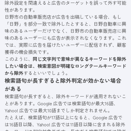
除外設定を間違えると広告のターゲットを誤って外す可能
性があります。
日野市の自動車販売店が広告を出稿している場合、もし
「日野」を部分一致で除外したとすると、日野自動車に興
味のあるユーザーだけでなく、日野市の自動車販売店に興
味のあるユーザーにも広告が表示されなくなります。これ
では、実際に広告を届けたいユーザーに配信されず、顧客
獲得の機会損失です。
このように、
同じ文字列で意味が異なるキーワードを除外
したい場合は、検索意図が明確なロングテールキーワード
から除外
するといいでしょう。
検索語句が長すぎると除外判定が効かない場合
がある
検索語句が長すぎると、除外キーワードが適用されないこ
とがあります。Google 広告では検索語句が最大16語、
Yahoo! 広告では最大10語までしか判定されません。
たとえば、検索語句が17語以上になると、Google 広告で
は16語目以降、Yahoo! 広告では11語目以降に含まれる除外