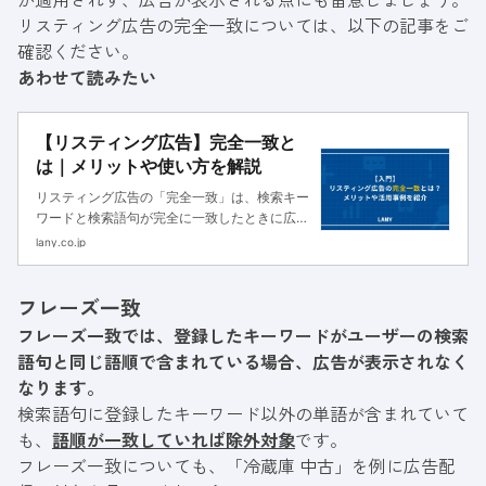
リスティング広告の完全一致については、以下の記事をご
確認ください。
あわせて読みたい
【リスティング広告】完全一致と
は｜メリットや使い方を解説
リスティング広告の「完全一致」は、検索キー
ワードと検索語句が完全に一致したときに広告
が配信されるマッチタイプです。完全一致の仕
lany.co.jp
組みと特徴、メリット・デメリットについて解
説します。
フレーズ一致
フレーズ一致では、登録したキーワードがユーザーの検索
語句と同じ語順で含まれている場合、広告が表示されなく
なります。
検索語句に登録したキーワード以外の単語が含まれていて
も、
語順が一致していれば除外対象
です。
フレーズ一致についても、「冷蔵庫 中古」を例に広告配