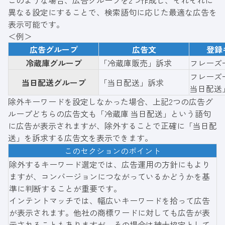
このような場合、広告グループを2つ作成し、それぞれに
異なる設定にすることで、検索語句に応じた最適な広告を
表示可能です。
＜例＞
広告グループ
広告文
登録
冷蔵庫グループ
「冷蔵庫販売」訴求
フレーズ
フレーズ
当日配送グループ
「当日配送」訴求
当日配送
除外キーワードを設定しなかった場合、上記2つの広告グ
ループどちらの広告文も「冷蔵庫 当日配送」という語句
に広告が表示されますが、除外することで正確に「当日配
送」を訴求する広告文を表示できます。
このセクションのポイント
除外するキーワード選定では、広告運用の方針にもより
ますが、コンバージョンにつながっているかどうかを基
準に判断することが重要です。
インテントマッチでは、幅広いキーワードを拾って広告
が表示されます。他社の商標ワードに対しても広告が表
示されることもありますが、その場合は紳士協定として