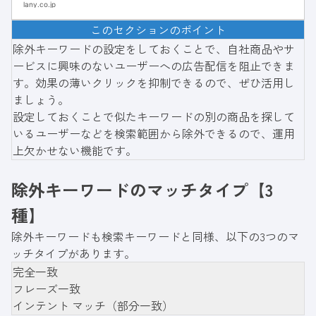
の向き不向きや運用するポイントを紹介するの
lany.co.jp
で、リスティング広告の運用を検討している方
このセクションのポイント
はぜひ参考にしてください。
除外キーワードの設定をしておくことで、自社商品やサ
ービスに興味のないユーザーへの広告配信を阻止できま
す。効果の薄いクリックを抑制できるので、ぜひ活用し
ましょう。
設定しておくことで似たキーワードの別の商品を探して
いるユーザーなどを検索範囲から除外できるので、運用
上欠かせない機能です。
除外キーワードのマッチタイプ【3
種】
除外キーワードも検索キーワードと同様、以下の3つのマ
ッチタイプがあります。
完全一致
フレーズ一致
インテント マッチ（部分一致）