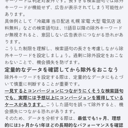
キーワードは判定対象外です。長すぎる検索語句では除外
キーワードが機能せず、広告が表示されてしまう可能性が
あります。
具体例として「冷蔵庫 当日配送 札幌 家電 大型 電気店 送
料無料」などの検索語句は、11語目以降の除外キーワード
が無視されると、意図しない広告表示につながる恐れがあ
ります。
こうした制限を理解し、検索語句の長さを考慮しながら除
外キーワードを設定しましょう。過剰に除外設定をおこな
わないことで、機会損失を防げます。
定量的なデータを確認してから除外をおこなう
除外キーワードを設定する際は、定量的なデータにもとづ
いて慎重に判断することが重要です。
一見するとコンバージョンにつながりにくそうな検索語句
でも、実際には予想以上にコンバージョンを獲得している
ケースがあります。
こうした語句を誤って除外すると、機
会損失につながる恐れがあります。
そのため、データを分析する際は、
最低でも1ヶ月、理想
的には3ヶ月から1年ほどの長期的なパフォーマンスを確認