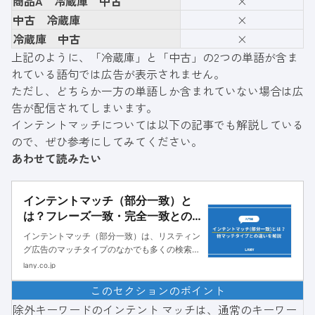
商品A 冷蔵庫 中古
×
中古 冷蔵庫
×
冷蔵庫 中古
×
上記のように、「冷蔵庫」と「中古」の2つの単語が含ま
れている語句では広告が表示されません。
ただし、どちらか一方の単語しか含まれていない場合は広
告が配信されてしまいます。
インテントマッチについては以下の記事でも解説している
ので、ぜひ参考にしてみてください。
あわせて読みたい
インテントマッチ（部分一致）と
は？フレーズ一致・完全一致との
違いも解説
インテントマッチ（部分一致）は、リスティン
グ広告のマッチタイプのなかでも多くの検索語
句に対応できる設定です。本記事では、インテ
lany.co.jp
ントマッチについて解説します。ぜひ、効果的
このセクションのポイント
な広告運用の参考にしてください。
除外キーワードのインテント マッチは、通常のキーワー