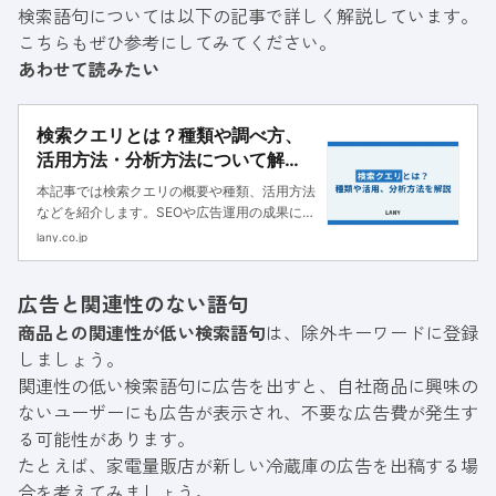
検索語句については以下の記事で詳しく解説しています。
こちらもぜひ参考にしてみてください。
あわせて読みたい
検索クエリとは？種類や調べ方、
活用方法・分析方法について解
説！
本記事では検索クエリの概要や種類、活用方法
などを紹介します。SEOや広告運用の成果につ
ながる検索クエリの調べ方や分析方法、キーワ
lany.co.jp
ード選定の注意点も解説しているので、ぜひ参
考にしてください。
広告と関連性のない語句
商品との関連性が低い検索語句
は、除外キーワードに登録
しましょう。
関連性の低い検索語句に広告を出すと、自社商品に興味の
ないユーザーにも広告が表示され、不要な広告費が発生す
る可能性があります。
たとえば、家電量販店が新しい冷蔵庫の広告を出稿する場
合を考えてみましょう。