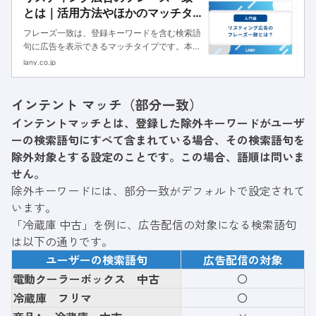
とは｜活用方法やほかのマッチタ
イプとの違いも解説
フレーズ一致は、登録キーワードを含む検索語
句に広告を表示できるマッチタイプです。本記
事では、フレーズ一致の特徴や活用法を解説
lany.co.jp
し、効果的な広告運用のポイントを紹介しま
す。
インテント マッチ（部分一致）
インテントマッチとは、登録した除外キーワードがユーザ
ーの検索語句にすべて含まれている場合、その検索語句を
除外対象とする設定のことです。この場合、語順は問いま
せん。
除外キーワードには、部分一致がデフォルトで設定されて
います。
「冷蔵庫 中古」を例に、広告配信の対象になる検索語句
は以下の通りです。
ユーザーの検索語句
広告配信の対象
電動クーラーボックス 中古
〇
冷蔵庫 フリマ
〇