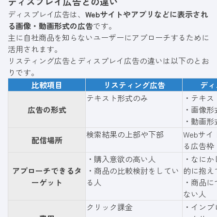
ディスプレイ広告との違い
ディスプレイ広告は、
Webサイトやアプリなどに表示され
る画像・動画形式の広告
です。
主に自社商品を知らないユーザーにアプローチするために
活用されます。
リスティング広告とディスプレイ広告の違いは以下のとお
りです。
比較項目
リスティング広告
ディ
テキスト形式のみ
・テキス
広告の形式
・画像形
・動画形
検索結果の上部や下部
Webサ
配信場所
る広告枠
・購入意欲の高い人
・なにか
アプローチできるタ
・商品の比較検討をしてい
的に抱え
ーゲット
る人
・商品に
ない人
クリック課金
・インプ