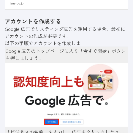
稿方法や運用ポイントを解説するので、検索連
lany.co.jp
動型広告を配信して集客を伸ばしたい方はぜひ
参考にしてください。
アカウントを作成する
Google 広告でリスティング広告を運用する場合、最初に
アカウントの作成が必要です。
以下の手順でアカウントを作成しま
Google 広告
のトップページに入り「今すぐ開始」ボタン
を押しましょう。
「ビジネスの名前」を入力し、広告をクリックしたユー