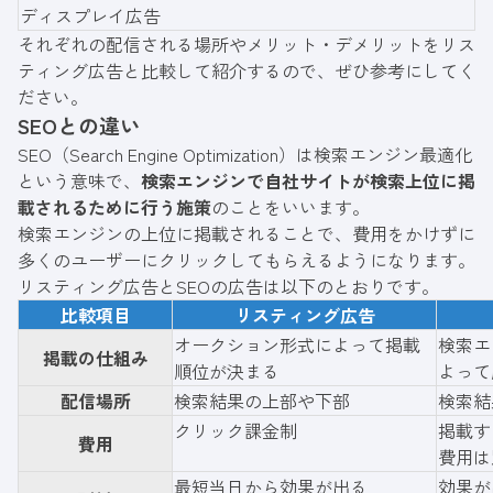
ディスプレイ広告
それぞれの配信される場所やメリット・デメリットをリス
ティング広告と比較して紹介するので、ぜひ参考にしてく
ださい。
SEOとの違い
SEO（Search Engine Optimization）は検索エンジン最適化
という意味で、
検索エンジンで自社サイトが検索上位に掲
載されるために行う施策
のことをいいます。
検索エンジンの上位に掲載されることで、費用をかけずに
多くのユーザーにクリックしてもらえるようになります。
リスティング広告とSEOの広告は以下のとおりです。
比較項目
リスティング広告
オークション形式によって掲載
検索エ
掲載の仕組み
順位が決まる
よって
配信場所
検索結果の上部や下部
検索結
クリック課金制
掲載す
費用
費用は
最短当日から効果が出る
効果が