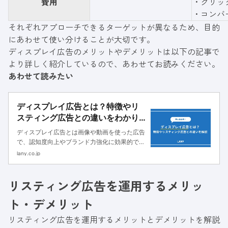
費用
・クリッ
・コンバ
それぞれアプローチできるターゲットが異なるため、目的
にあわせて使い分けることが大切です。
ディスプレイ広告のメリットやデメリットは以下の記事で
より詳しく紹介しているので、あわせてお読みください。
あわせて読みたい
ディスプレイ広告とは？特徴やリ
スティング広告との違いをわかり
やすく解説
ディスプレイ広告とは画像や動画を使った広告
で、認知度向上やブランド力強化に効果的で
す。本記事ではディスプレイ広告の種類やメリ
lany.co.jp
ット・デメリット、リスティング広告との違い
についてわかりやすく解説します。
リスティング広告を運用するメリッ
ト・デメリット
リスティング広告を運用するメリットとデメリットを解説