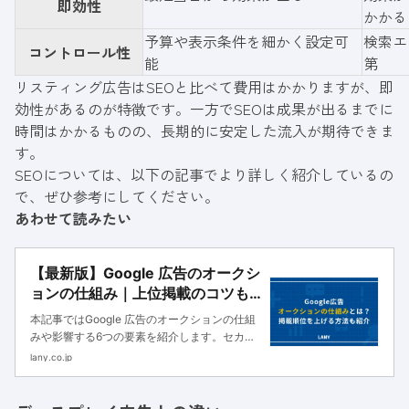
即効性
かかる
予算や表示条件を細かく設定可
検索エ
コントロール性
能
第
リスティング広告はSEOと比べて費用はかかりますが、即
効性があるのが特徴です。一方でSEOは成果が出るまでに
時間はかかるものの、長期的に安定した流入が期待できま
す。
SEOについては、以下の記事でより詳しく紹介しているの
で、ぜひ参考にしてください。
あわせて読みたい
【最新版】Google 広告のオークシ
ョンの仕組み｜上位掲載のコツも
紹介
本記事ではGoogle 広告のオークションの仕組
みや影響する6つの要素を紹介します。セカン
ドプライスオークションによる入札単価の決ま
lany.co.jp
り方や掲載順位を高める方法も解説するので、
ぜひ参考にしてください。