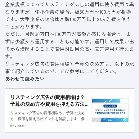
企業規模によってリスティング広告の運用に使う費用は異
なりますが、中小企業の場合月額30万円〜100万円が相場
です。大手企業の場合は月額100万円以上の広告費を使う
ことがあります。
ただし、月額30万円〜100万円が高額と感じる場合は、ま
ずは少額から運用することも可能です。運用して成果が出
てから増額することで費用対効果の高い広告運用を行えま
す。
リスティング広告の費用相場や予算の決め方は、以下の記
事で紹介しているので、ぜひ参考にしてください。
あわせて読みたい
リスティング広告の費用相場は？
予算の決め方や費用を抑える方法
を紹介
リスティング広告の費用相場や、予算の決め
方、費用を抑えるポイントを解説します。個人
で運用する場合や代行会社に依頼する場合の費
lany.co.jp
用、費用対効果を高めるポイントも解説するの
で、ぜひ参考にしてください。