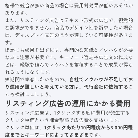
格帯で競合が多い商品の場合は費用対効果が低いおそれが
あります。
また、リスティング広告はテキスト形式の広告で、視覚的
な訴求ができません。商品のデザイン性を訴求したい場合
は、ディスプレイ広告のほうが適している可能性がありま
す。
ほかにも成果を出すには、専門的な知識とノウハウが必要
な点に注意が必要です。キーワード選定や広告文の作成な
どは、経験を積んでノウハウを蓄積することで成果が得ら
れるようになります。
短期間で集客したいものの、
自社でノウハウが不足してお
り運用が難しいと考えている方は、代行会社に依頼する
こ
とも検討しましょう。
リスティング広告の運用にかかる費用
リスティング広告は、1クリックする度に費用が発生する
クリック単価という課金形態で広告費を支払います。
クリック単価は、
1クリックあたり10円程度から3,000円程
度までとキーワードによってさまざま
です。