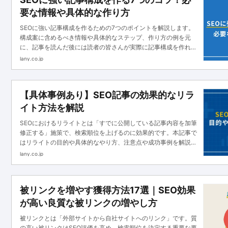
要な情報や具体的な作り方
SEOに強い記事構成を作るための7つのポイントを解説します。
構成案に含めるべき情報や具体的なステップ、作り方の例を元
に、記事を読んだ後には読者の皆さんが実際に記事構成を作れる
状態になっているでしょう。
lany.co.jp
【具体事例あり】SEO記事の効果的なリラ
イト方法を解説
SEOにおけるリライトとは「すでに公開している記事内容を加筆
修正する」施策で、検索順位を上げるのに効果的です。本記事で
はリライトの目的や具体的なやり方、注意点や成功事例を解説し
ます。
lany.co.jp
被リンクを増やす獲得方法17選｜SEO効果
が高い良質な被リンクの増やし方
被リンクとは「外部サイトから自社サイトへのリンク」です。質
の高い被リンクはSEO評価を高め、検索順位を決定する重要な要