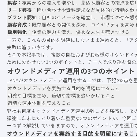
集客
：検索からの流入を増やし、見込み顧客との接点を広
リード獲得
：問い合わせや資料請求など具体的な行動を促
ブランド認知
：自社のイメージを確立し、市場での存在感
顧客育成
：既存顧客との関係を深め、ロイヤリティを高め
採用強化
：企業の魅力を伝え、優秀な人材を惹きつける
一方で、これらの目的を明確にしないまま進めると、「ア
失敗に陥りがちです。
そこで本記事では、複数の自社およびお客様のオウンドメデ
ために欠かせない3つのポイントと、チームで取り組む際
オウンドメディア運用の3つのポイント
LANYがオウンドメディア運用をする上では、下記の3点を
オウンドメディアを実施する目的を明確にすること
明確な目標を定め、適切な指標を追いかけること
適切な運用体制を整えること
弊社も何度もオウンドメディア運用の難しさを痛感し、そ
議論した末にたどり着いた重要な3つのポイントが、今回ご
一つずつ解説していきますので、オウンドメディアを運用
オウンドメディアを実施する目的を明確にするこ