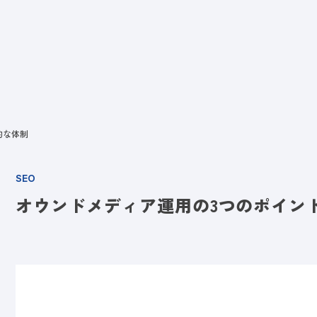
ビス
LANYとは
実績
ブログ
メディア
イベント
会社
的な体制
SEO
オウンドメディア運用の3つのポイン