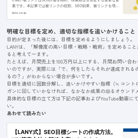
素です。本記事では被リンクの役割、SEO効果、被リンクを増や
す獲得方法を解説します。
lany.co.jp
明確な目標を定め、適切な指標を追いかけること
目的が定まった後には、目標を定めるようにしましょう。
LANYは、「解像度の高い目標・戦略・戦術」を定めるこ
ると考えて一ます。
たとえば、月間売上を100万円以上にする、月間お問い合わ
いのですが、実際には「で、何をしたらそれが達成される
るの？」がわからない場合が多いです。
目標を適切に因数分解し、追いかけやすい指標（≒ コント
ガンに回していかなければ、なかなか成果の出るオウンド
具体的な目標の立て方は下記の記事およびYouTube動画
い。
あわせて読みたい
【LANY式】SEO目標シートの作成方法。