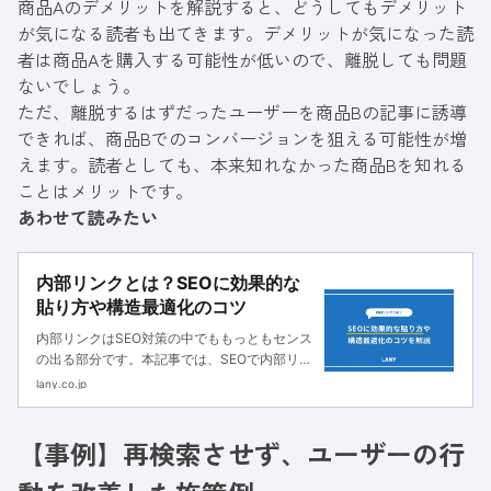
商品Aのデメリットを解説すると、どうしてもデメリット
が気になる読者も出てきます。デメリットが気になった読
者は商品Aを購入する可能性が低いので、離脱しても問題
ないでしょう。
ただ、離脱するはずだったユーザーを商品Bの記事に誘導
できれば、商品Bでのコンバージョンを狙える可能性が増
えます。読者としても、本来知れなかった商品Bを知れる
ことはメリットです。
あわせて読みたい
内部リンクとは？SEOに効果的な
貼り方や構造最適化のコツ
内部リンクはSEO対策の中でももっともセンス
の出る部分です。本記事では、SEOで内部リン
クが重要な理由や効果的な貼り方に加え、
lany.co.jp
LANYの内部リンク施策の成功事例もご紹介し
ます。
【事例】再検索させず、ユーザーの行