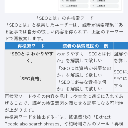
「SEOとは」の再検索ワード
「SEOとは」と検索したユーザーは、読者が検索結果にあ
る記事では自分の欲しい内容を得られず、上記のキーワー
ドで再検索します。
再検索ワード
読者の検索意図の一例
「SEOとは わかりやす
わかりやすく「SEOとは何
図解や
く」
か」を解説して欲しい
を詳し
「SEOには資格が必要なの
SEO
か」を解説して欲しい
「SEO資格」
SEO
「SEOに必要な資格は何
する
か」を解説して欲しい
再検索ワードやその内容を見出しや本文に適切に入れてあ
げることで、読者の検索意図を満たせる記事になる可能性
が上がります。
再検索ワードを抽出するには、拡張機能の「
Extract
People also search phrases
」や柏崎剛さんのツール「
再検