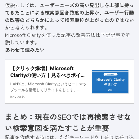
仮説としては、
ユーザーニーズの高い見出しを上部に持っ
てきたことによる検索意図合致度の上昇か、ユーザー行動
の改善のどちらかによって検索順位が上がったのではない
か
と考えられます。
Microsoft Clarityを使った記事の改善方法は下記記事で解
説しています。
あわせて読みたい
【クリック爆増】Microsoft
Clarityの使い方｜見るべきポイン
トと記事改善方法
LANYは、Microsoft Clarityというヒートマッ
プツールを活用してリライトをします。
Clarityを用いるとユーザーのページ内行動（ク
lany.co.jp
リックやスクロール・離脱箇所）を細かく分析
できるため、精度の高い分析と仮説立案が可能
まとめ：現在のSEOでは再検索させな
です。
い検索意図を満たすことが重要
記事を作成する時には、ただキーワードを山盛りに盛り込