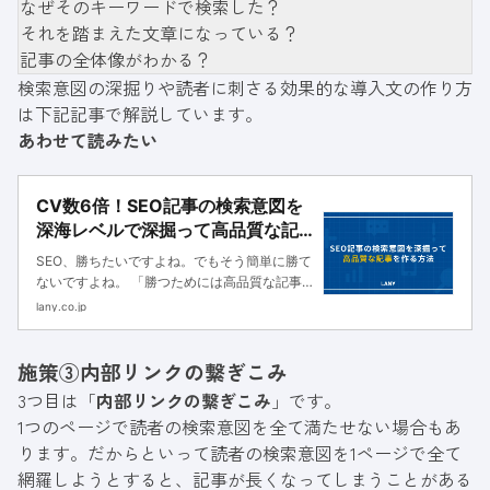
なぜそのキーワードで検索した？
それを踏まえた文章になっている？
記事の全体像がわかる？
検索意図の深掘りや読者に刺さる効果的な導入文の作り方
は下記記事で解説しています。
あわせて読みたい
CV数6倍！SEO記事の検索意図を
深海レベルで深掘って高品質な記
事を作る方法
SEO、勝ちたいですよね。でもそう簡単に勝て
ないですよね。 「勝つためには高品質な記事
を書け」と一度は耳にしたことがあると思いま
lany.co.jp
すが、みんな思うことはただ一つ。 「記事の
品質なんてめっちゃくちゃ意識してる！！でも
施策③内部リンクの繋ぎこみ
上がんないから困ってるんだ！
3つ目は「
内部リンクの繋ぎこみ
」です。
1つのページで読者の検索意図を全て満たせない場合もあ
ります。だからといって読者の検索意図を1ページで全て
網羅しようとすると、記事が長くなってしまうことがある