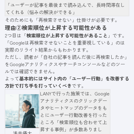
「ユーザーが記事を最後まで読み込んで、長時間滞在し
てくれる（悩みの解決ができる」
そのためにも「再検索させない」仕掛けが必要です。
理由②検索順位が上昇する可能性がある
2つ目は「
検索順位が上昇する可能性があること
」です。
「Googleは再検索させないことを重要視している」のは
実際のリライト結果からもわかります。
ただし、読者が「自社の記事を読んだ後に再検索したか」
をGoogleアナリティクスやサーチコンソールなどのツー
ルでは確認できません。
よって
基本的にはサイト内の「ユーザー行動」を改善する
方針で打ち手を打っていくべき
です。
LANYで行った施策では、Google
アナリティクスのクリックデー
タやヒートマップのデータをも
とにユーザー行動改善を行った
ところ「検索順位も合わせて上
昇する事例」が多数ありまし
浅井優太