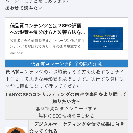
ページにてまとめてあります。
あわせて読みたい
低品質コンテンツとは？SEO評価
への影響や見分け方と改善方法を
解説
閲覧者に全く価値を与えないページは低品質コ
ンテンツと呼ばれており、そのまま放置するこ
とでSEOへの悪影響が懸念されます。本記事で
lany.co.jp
は低品質コンテンツの定義や見分け方、改善策
低品質コンテンツ削除の際の注意
を解説します。
低品質コンテンツの削除施策はやり方を失敗するとサイ
トにとって大きな悪影響を及ぼします。実行する際には
非常に慎重になって行ってください。
LANYのSEOコンサルティングの内容や事例をより詳しく
知りたい方へ
無料で資料ダウンロードする
無料のSEO相談を申し込む
「
デジタルマーケティング全体で成果に向き
合ってくれる
」