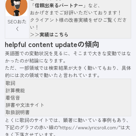
「
信頼出来るパートナー
」など、
おかげさまでご好評いただいております！
クライアント様の改善実績を
ぜひ
ご覧くださ
SEOおた
い！
く
＞＞
実績はこちら
helpful content updateの傾向
英語圏での変動状況を見るに、そこまで大きな変動ではな
かったのが結論になります。
ただ、一部領域では検索結果が大きく動いてもおり、具体
的には次の領域で動いたと言われています。
歌詞
計算機能
着信音
辞書や文法サイト
取扱説明書
とくに歌詞のサイトでは、顕著に動いている事例もあり、
下記のグラフの赤い線の"
https://www.lyricsroll.com/
"は大
きく下落させています。