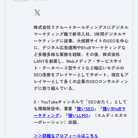
株式会社リクルートホールディングスにデジタル
マーケティング職で新卒入社。3年間デジタルマ
ーケティングに従事。大規模サイトのSEOを中心
に、デジタル広告運用やBtoBマーケティングな
ど多種多様な業務を経験。その後、株式会社
LANYを創業し、Webメディア・サービスサイ
ト・データベース型サイトなど幅広いモデルの
SEO改善をプレイヤーとしてサポート。現在もプ
レイヤーとして多くの企業のSEOコンサルティン
グに取り組んでいる。
X・YouTubeチャンネルで「SEOおたく」として
も情報発信中。著書『
強いSEO
』『
強いBtoBマ
ーケティング
』『
強いLLMO
』（エムディエヌコ
ーポレーション）出版。
＞＞詳細なプロフィールはこちら