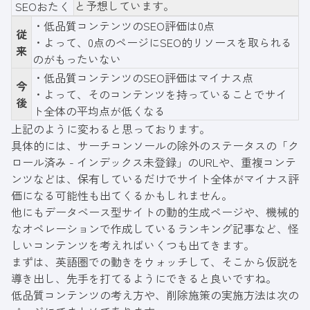
と予想しています。
SEOおたく
・低品質コンテンツのSEO評価は0点
従
・よって、0点のページにSEO的リソースを取られる
来
のがもったいない
・低品質コンテンツのSEO評価はマイナス点
今
・よって、そのコンテンツを持っていることでサイ
後
ト全体の平均点が低くなる
上記のように変わると思っております。
具体的には、サーチコンソールの除外のステータスの「ク
ロール済み - インデックス未登録」のURLや、重複コンテ
ンツなどは、保有しているだけでサイト全体がマイナス評
価になる可能性も出てくるかもしれません。
他にもデータベース型サイトの動的生成ページや、機械的
なオペレーションで作成しているランキング記事など、怪
しいコンテンツを考えればいくつも出てきます。
まずは、英語圏での動きをウォッチして、そこから仮説を
導き出し、先手を打てるようにできると良いですね。
低品質コンテンツの考え方や、削除施策の実施方法は次の