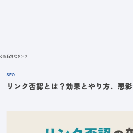
ビス
LANYとは
実績
ブログ
メディア
イベント
会社
る低品質なリンク
SEO
リンク否認とは？効果とやり方、悪影