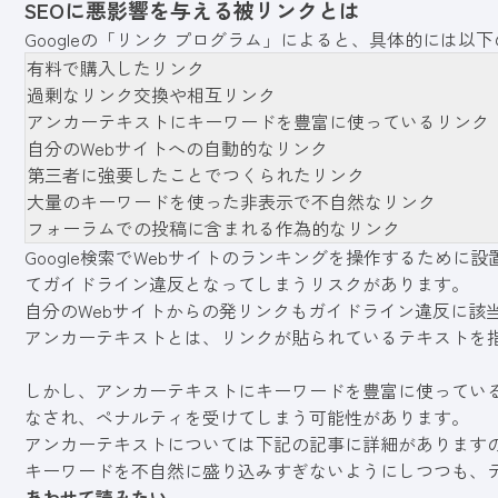
SEOに悪影響を与える被リンクとは
Googleの「
リンク プログラム
」によると、具体的には以下
有料で購入したリンク
過剰なリンク交換や相互リンク
アンカーテキストにキーワードを豊富に使っているリンク
自分のWebサイトへの自動的なリンク
第三者に強要したことでつくられたリンク
大量のキーワードを使った非表示で不自然なリンク
フォーラムでの投稿に含まれる作為的なリンク
Google検索でWebサイトのランキングを操作するため
てガイドライン違反となってしまうリスクがあります。
自分のWebサイトからの発リンクもガイドライン違反に該
アンカーテキストとは、リンクが貼られているテキストを
しかし、アンカーテキストにキーワードを豊富に使っているリ
なされ、ペナルティを受けてしまう可能性があります。
アンカーテキストについては下記の記事に詳細があります
キーワードを不自然に盛り込みすぎないようにしつつも、
あわせて読みたい