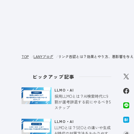
サー
TOP
LANYブログ
リンク否認とは？効果とやり方、悪影響を与え
ピックアップ記事
LLMO・AI
採用LLMOとは？AI検索時代に9
割が選考辞退する前にやるべき5
ステップ
LLMO・AI
LLMOとは？SEOとの違いや生成
AI時代の対策方法をわかりやす