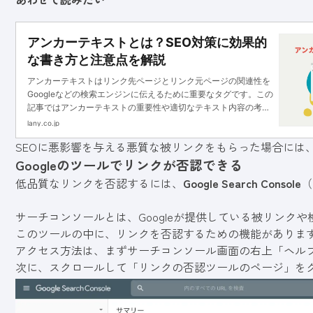
アンカーテキストとは？SEO対策に効果的
な書き方と注意点を解説
アンカーテキストはリンク先ページとリンク元ページの関連性を
Googleなどの検索エンジンに伝えるために重要なタグです。この
記事ではアンカーテキストの重要性や適切なテキスト内容の考え
方をご紹介します。
lany.co.jp
SEOに悪影響を与える悪質な被リンクをもらった場合には
Googleのツールでリンクが否認できる
低品質なリンクを否認するには、
Google Search Console
（
サーチコンソールとは、Googleが提供している被リンク
このツールの中に、リンクを否認するための機能がありま
アクセス方法は、まずサーチコンソール画面の右上「ヘル
次に、スクロールして「リンクの否認ツールのページ」を