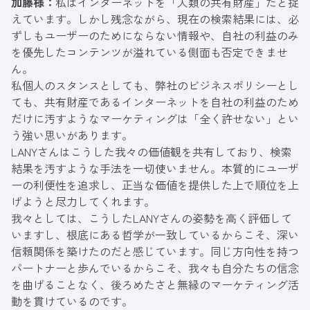
加藤様：
私はインターネットを「人類の共有財産」だと捉
えています。しかし残念ながら、現在の検索結果には、必
ずしもユーザーのためにならない情報や、自社の利益のみ
を優先したコンテンツが溢れている側面も否定できませ
ん。
私個人のスタンスとしても、弊社のビジネスポリシーとし
ても、共有財産であるインターネットを自社の利益のため
だけに汚すようなマーケティングは「全く許せない」とい
う強い思いがあります。
LANYさんはこうした我々の価値観を共有しており、検索
結果を汚すような手法を一切使いません。本質的にユーザ
ーの利便性を追求し、正当な価値を提供した上で順位を上
げようと尽力してくれます。
我々としては、こうしたLANYさんの姿勢を高く評価して
いますし、根底にある哲学が一致しているからこそ、深い
信頼関係を築けたのだと感じています。同じ方向性を持つ
パートナーと歩んでいるからこそ、我々も自分たちの信念
を曲げることなく、後ろめたさと無縁のマーケティング活
動を貫けているのです。