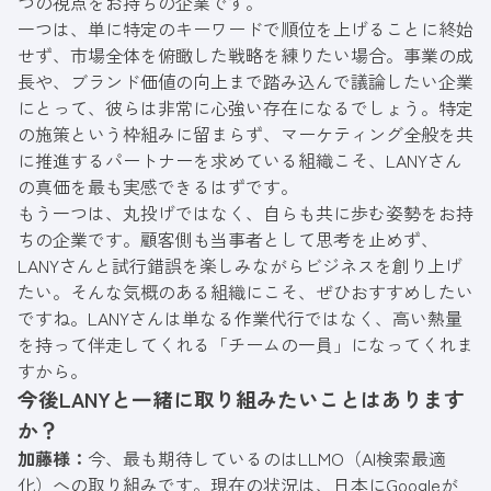
つの視点をお持ちの企業です。
一つは、単に特定のキーワードで順位を上げることに終始
せず、市場全体を俯瞰した戦略を練りたい場合。事業の成
長や、ブランド価値の向上まで踏み込んで議論したい企業
にとって、彼らは非常に心強い存在になるでしょう。特定
の施策という枠組みに留まらず、マーケティング全般を共
に推進するパートナーを求めている組織こそ、LANYさん
の真価を最も実感できるはずです。
もう一つは、丸投げではなく、自らも共に歩む姿勢をお持
ちの企業です。顧客側も当事者として思考を止めず、
LANYさんと試行錯誤を楽しみながらビジネスを創り上げ
たい。そんな気概のある組織にこそ、ぜひおすすめしたい
ですね。LANYさんは単なる作業代行ではなく、高い熱量
を持って伴走してくれる「チームの一員」になってくれま
すから。
今後LANYと一緒に取り組みたいことはあります
か？
加藤様：
今、最も期待しているのはLLMO（AI検索最適
化）への取り組みです。現在の状況は、日本にGoogleが