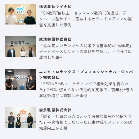
株式会社マイナビ
「CV数約7倍以上・セッション数約1.5倍達成」デー
タベース型サイトに寄与するオウンドメディアの運
営を支援した事例
就活会議株式会社
「低品質コンテンツへの対策で改善率約420%達成」
データベース型サイトの課題を克服し、土台作りに
成功した事例
エレクトロラックス・プロフェッショナル・ジャパ
ン株式会社
「SEO×BtoBマーケティングで相乗効果を得られ
た」SEOに留まらない包括的な支援で、前年比5倍の
集客数増加に貢献した事例
森永乳業株式会社
「読者・社員の双方にとって有益な情報を発信でき
た」一次情報にこだわった記事作成でメディアの認
知度向上を支援