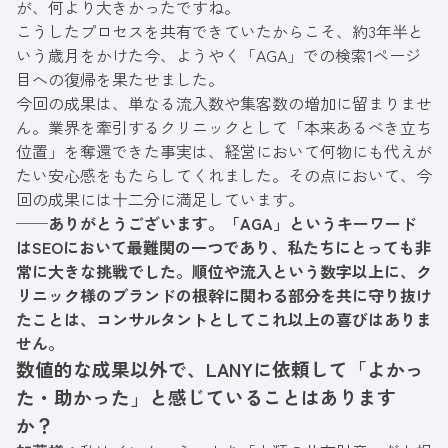
が、何より大きかったですね。
こうしたプロセスを共有できていたからこそ、約3年半と
いう歳月をかけた今、ようやく「AGA」での検索1ページ
目への復帰を果たせました。
今回の成果は、単なる流入数や集客数の増加に留まりませ
ん。業界を牽引するクリニックとして「本来あるべき立ち
位置」を奪還できた事実は、経営において何物にも代えが
たい安心感をもたらしてくれました。その点において、今
回の成果には十二分に満足しています。
──ありがとうございます。「AGA」というキーワード
はSEOにおいて最難関の一つであり、私たちにとっても非
常に大きな挑戦でした。順位や流入という数字以上に、ク
リニック様のブランドの根幹に関わる部分を共に守り抜け
たことは、コンサルタントとしてこれ以上の喜びはありま
せん。
数値的な成果以外で、LANYに依頼して「よかっ
た・助かった」と感じていることはあります
か？