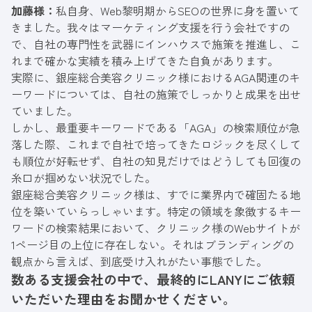
加藤様：
私自身、Web黎明期からSEOの世界に身を置いて
きました。我々はマーケティング支援を行う会社ですの
で、自社の専門性を武器にインハウスで施策を推進し、こ
れまで確かな実績を積み上げてきた自負があります。
実際に、銀座総合美容クリニック様におけるAGA関連のキ
ーワードについては、自社の施策でしっかりと成果を出せ
ていました。
しかし、最重要キーワードである「AGA」の検索順位が急
落した際、これまで自社で培ってきたロジックを尽くして
も順位が好転せず、自社の知見だけではどうしても回復の
糸口が掴めない状況でした。
銀座総合美容クリニック様は、すでに業界内で確固たる地
位を築いていらっしゃいます。特定の領域を象徴するキー
ワードの検索結果において、クリニック様のWebサイトが
1ページ目の上位に存在しない。それはブランディングの
観点から言えば、到底受け入れがたい事態でした。
数ある支援会社の中で、最終的にLANYにご依頼
いただいた理由をお聞かせください。