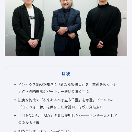
目次
インハウスSEOの知見に「新たな突破口」を。本質を突くロジ
ックへの納得感がパートナー選びの決め手に
誠実な施策で「本来あるべき立ち位置」を奪還。ブランドの
「守るべき一線」を共有した対話が、信頼の分岐点に
「LLMOなら、LANY」を共に証明したい──ワンチームとして
の次なる挑戦
担当コンサルタントからのコメント