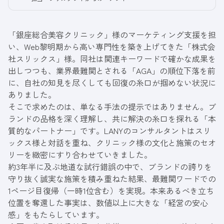
「
銀座総合美容クリニック
」様のマーケティング支援を担
い、Web黎明期から高い専門性を築き上げてきた「
株式会
社スリックス
」様。同社は関連キーワードで確かな成果を
出しつつも、業界最難関とされる「AGA」の順位下落を前
に、自社の知見を尽くしても回復の糸口が掴めない状況に
ありました。
そこで求めたのは、単なる手法の提示ではありません。ブ
ランドの品格を深く理解し、共に解決の糸口を探れる「本
質的なパートナー」です。LANYのコンサルタントはスリ
ックス様と対話を重ね、クリニック様の文化と施策のセオ
リーを緻密にすり合わせていきました。
約3年半に及ぶ地道な試行錯誤の中で、ブランドの誇りを
守り抜く誠実な施策を積み重ねた結果、最難関ワードでの
1ページ目復帰（一時1位含む）を実現。本来あるべき立ち
位置を奪還した事実は、数値以上に大きな「経営の安心
感」をもたらしています。