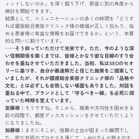
ィットしないのか」を深く掘り下げ、即座に別の角度から
検討を開始できます。
結果として、コミュニケーションの多くの時間を「どうす
れば銀座総合美容クリニック様の価値が正しく伝わり、悩
める患者様に有益な情報をお届けできるか」という、本質
的な問いに割けています。
──そう仰っていただけて光栄です。ただ、今のような深
い信頼関係を築くまでは、皆様とかなり密な目線のすり合
わせを重ねさせていただきました。当初、私はSEOのセオ
リーに基づき、自分が最適解だと信じた施策をご提案して
いましたが、それが銀座総合美容クリニック様の「品格や
文化」とは必ずしも合致しない場面もありました。対話を
重ねる中で、ブランドとして「守るべき一線」を必死に探
っていた時期を覚えています。
安藤様：
そうですね。そこから、施策や方向性を固めきる
前の段階で、都度ディスカッションをさせていただくよう
になりましたね。
加藤様：
まさにそこが、信頼の土台が固まった瞬間でし
た。密な対話のプロセスを通じて、LANYさんが我々の大