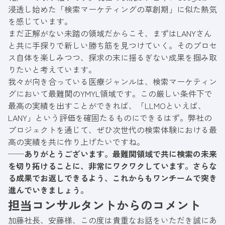
浸透し始めた「検索マーケティングの草創期」に似た熱気
を感じています。
まだ正解がない未踏の領域だからこそ、まずはLANYさん
と共に手探りで新しい勝ち筋を見つけていく。そのプロセ
ス自体を楽しみつつ、探求の末に揺るぎない成果を掴み取
りたいと考えています。
我々が向き合っている医療ジャンルは、検索マーケティン
グにおいて最難関のYMYL領域です。この厳しい条件下で
最高の実績を出すことができれば、「LLMOといえば、
LANY」という評価を確固たるものにできるはず。弊社の
プロジェクトを通じて、ぜひ次世代の検索体験における最
高の実績を共に作り上げたいですね。
──ありがとうございます。最難関領域で共に検索の未来
を切り拓けることに、非常にワクワクしています。さらな
る成果でお返しできるよう、これからもワンチームで突き
進んでいきましょう。
担当コンサルタントからのコメント
加藤社長、安藤様、この度は貴重なお話をいただき誠にあ