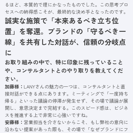
るほど、本質的で理にかなったものでした。この思考プロ
セスへの納得感こそが、最終的な決め手となったのです。
誠実な施策で「本来あるべき立ち位
置」を奪還。ブランドの「守るべき一
線」を共有した対話が、信頼の分岐点
に
お取り組みの中で、特に印象に残っていること
や、コンサルタントとのやり取りを教えてくだ
さい。
加藤様：
LANYさんの魅力の一つは、コンサルタントと直
接対話ができる点にあります。ミーティングで「一度持ち
帰る」といった議論の停滞が発生せず、その場で議論が展
開し、意思決定まで完結する。このスピード感は、ビジネ
スを推進する上で非常に心強いですね。
安藤様：
営業担当を介さないからこそ、もし弊社の意向に
沿わない提案があった際も、その場で「なぜブランドにフ