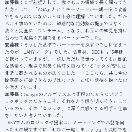
加藤様：
まず前提として、我々もこの領域で長く闘ってき
た身として、「AGA」というキーワードが一朝一夕に改善
できるものではないことは十分に理解していました。だか
らこそ求めていたのは、短期的な特効薬の提示ではなく、
我々と完全に「ワンチーム」となり、お互いの知見を掛け
合わせて泥臭く共闘できるパートナーでした。
安藤様：
そうした基準でパートナーを探す中で目に留まっ
たのが「LANYブログ」でした。私自身、SEOには15年ほ
ど携わっていますが、一読しただけで伝わってくる圧倒的
な熱量や、現場で泥臭く検証を重ねている“オタク感”には
非常に惹かれるものがありました。「ここなら、共に今の
閉塞感を打破できるのではないか」と強い期待を抱いたの
を覚えています。
加藤様：
Googleのアルゴリズムは正解のわからないブラ
ックボックスだからこそ、それをどう解き明かそうとして
いるのか、その「ロジック」に深く共感できる相手と仕事
をしたいと考えていました。
LANYさんのロジックや提案は、ミーティングでお話を伺
ったその場ですぐに「ぜひご一緒しましょう」と決断でき