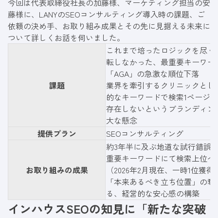
今回は代表取締役社長の加藤様、マーケティング担当の安
藤様に、LANYのSEOコンサルティング導入時の課題、ご
依頼の決め手、お取り組み成果とその先に見据える未来に
ついて詳しくお話を伺いました。
これまで培ったロジックを尽く
転しなかった、最重要キーワー
「AGA」の急激な順位下落
課題
業界を牽引するクリニックとし
的なキーワードで検索1ページ
存在しないというブランディン
大な懸念
提供プラン
SEOコンサルティング
約3年半に及ぶ地道な試行錯誤
重要キーワードにて検索上位へ
お取り組みの成果
（2026年2月現在、一時1位獲得
「本来あるべき立ち位置」の奪
る、経営的な安心感の構築
インハウスSEOの知見に「新たな突破